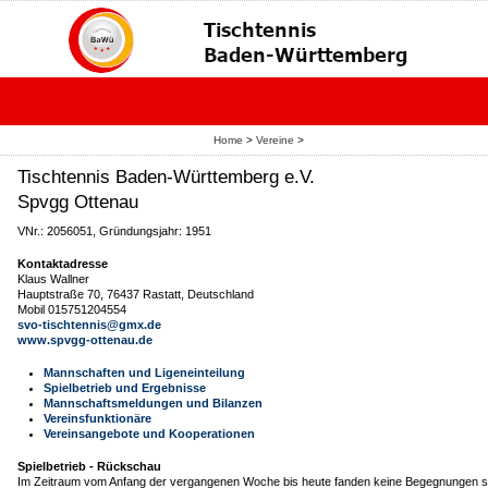
Home
>
Vereine
>
Tischtennis Baden-Württemberg e.V.
Spvgg Ottenau
VNr.: 2056051, Gründungsjahr: 1951
Kontaktadresse
Klaus Wallner
Hauptstraße 70, 76437 Rastatt, Deutschland
Mobil 015751204554
svo-tischtennis@gmx.de
www.spvgg-ottenau.de
Mannschaften und Ligeneinteilung
Spielbetrieb und Ergebnisse
Mannschaftsmeldungen und Bilanzen
Vereinsfunktionäre
Vereinsangebote und Kooperationen
Spielbetrieb - Rückschau
Im Zeitraum vom Anfang der vergangenen Woche bis heute fanden keine Begegnungen st