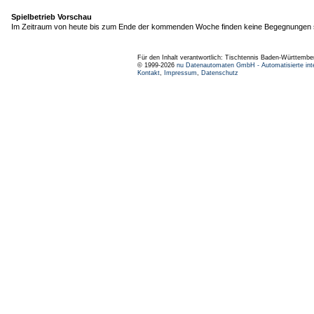
Spielbetrieb Vorschau
Im Zeitraum von heute bis zum Ende der kommenden Woche finden keine Begegnungen s
Für den Inhalt verantwortlich: Tischtennis Baden-Württembe
© 1999-2026
nu Datenautomaten GmbH - Automatisierte int
Kontakt
,
Impressum
,
Datenschutz