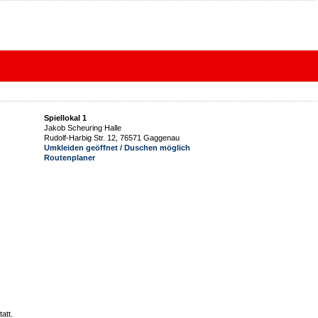
Spiellokal 1
Jakob Scheuring Halle
Rudolf-Harbig Str. 12, 76571 Gaggenau
Umkleiden geöffnet / Duschen möglich
Routenplaner
att.