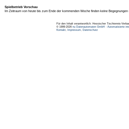
Spielbetrieb Vorschau
Im Zeitraum von heute bis zum Ende der kommenden Woche finden keine Begegnungen s
Für den Inhalt verantwortlich: Hessischer Tischtennis-Verba
© 1999-2026
nu Datenautomaten GmbH - Automatisierte int
Kontakt
,
Impressum
,
Datenschutz