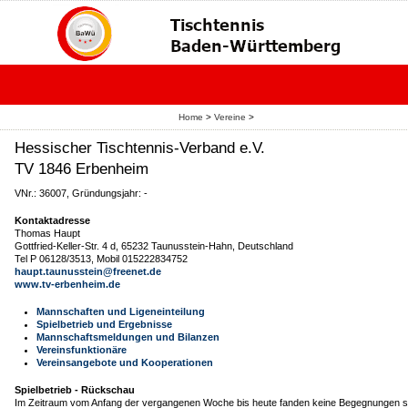
Home
>
Vereine
>
Hessischer Tischtennis-Verband e.V.
TV 1846 Erbenheim
VNr.: 36007, Gründungsjahr: -
Kontaktadresse
Thomas Haupt
Gottfried-Keller-Str. 4 d, 65232 Taunusstein-Hahn, Deutschland
Tel P 06128/3513, Mobil 015222834752
haupt.taunusstein@freenet.de
www.tv-erbenheim.de
Mannschaften und Ligeneinteilung
Spielbetrieb und Ergebnisse
Mannschaftsmeldungen und Bilanzen
Vereinsfunktionäre
Vereinsangebote und Kooperationen
Spielbetrieb - Rückschau
Im Zeitraum vom Anfang der vergangenen Woche bis heute fanden keine Begegnungen st