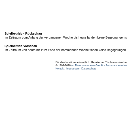
Spielbetrieb - Rückschau
Im Zeitraum vom Anfang der vergangenen Woche bis heute fanden keine Begegnungen st
Spielbetrieb Vorschau
Im Zeitraum von heute bis zum Ende der kommenden Woche finden keine Begegnungen s
Für den Inhalt verantwortlich: Hessischer Tischtennis-Verba
© 1999-2026
nu Datenautomaten GmbH - Automatisierte int
Kontakt
,
Impressum
,
Datenschutz