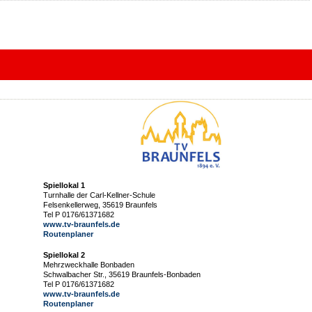
Spiellokal 1
Turnhalle der Carl-Kellner-Schule
Felsenkellerweg, 35619 Braunfels
Tel P 0176/61371682
www.tv-braunfels.de
Routenplaner
Spiellokal 2
Mehrzweckhalle Bonbaden
Schwalbacher Str., 35619 Braunfels-Bonbaden
Tel P 0176/61371682
www.tv-braunfels.de
Routenplaner