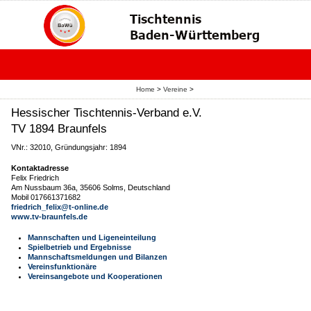
Home
>
Vereine
>
Hessischer Tischtennis-Verband e.V.
TV 1894 Braunfels
VNr.: 32010, Gründungsjahr: 1894
Kontaktadresse
Felix Friedrich
Am Nussbaum 36a, 35606 Solms, Deutschland
Mobil 017661371682
friedrich_felix@t-online.de
www.tv-braunfels.de
Mannschaften und Ligeneinteilung
Spielbetrieb und Ergebnisse
Mannschaftsmeldungen und Bilanzen
Vereinsfunktionäre
Vereinsangebote und Kooperationen