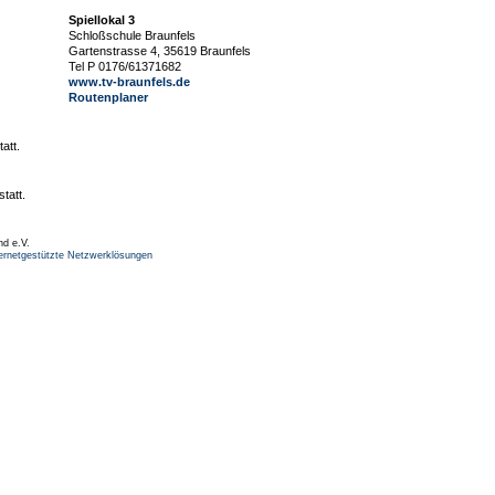
Spiellokal 3
Schloßschule Braunfels
Gartenstrasse 4, 35619 Braunfels
Tel P 0176/61371682
www.tv-braunfels.de
Routenplaner
att.
tatt.
nd e.V.
ernetgestützte Netzwerklösungen