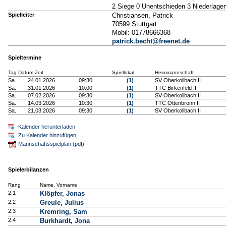
2 Siege 0 Unentschieden 3 Niederlage
Spielleiter
Christiansen, Patrick
70599 Stuttgart
Mobil: 01778666368
patrick.becht@freenet.de
Spieltermine
Tag Datum Zeit
Spiellokal
Heimmannschaft
Sa.
24.01.2026
09:30
(1)
SV Oberkollbach II
Sa.
31.01.2026
10:00
(1)
TTC Birkenfeld II
Sa.
07.02.2026
09:30
(1)
SV Oberkollbach II
Sa.
14.03.2026
10:30
(1)
TTC Ottenbronn II
Sa.
21.03.2026
09:30
(1)
SV Oberkollbach II
Kalender herunterladen
Zu Kalender hinzufügen
Mannschaftsspielplan (pdf)
Spielerbilanzen
Rang
Name, Vorname
2.1
Klöpfer, Jonas
2.2
Greule, Julius
2.3
Kremring, Sam
2.4
Burkhardt, Jona