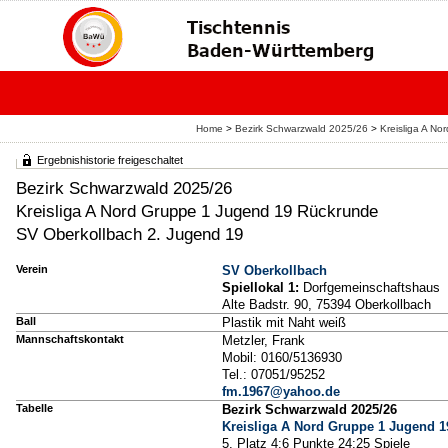
Home
>
Bezirk Schwarzwald 2025/26
>
Kreisliga A N
Ergebnishistorie freigeschaltet
Bezirk Schwarzwald 2025/26
Kreisliga A Nord Gruppe 1 Jugend 19 Rückrunde
SV Oberkollbach 2. Jugend 19
Verein
SV Oberkollbach
Spiellokal 1:
Dorfgemeinschaftshaus
Alte Badstr. 90, 75394 Oberkollbach
Ball
Plastik mit Naht weiß
Mannschaftskontakt
Metzler, Frank
Mobil: 0160/5136930
Tel.: 07051/95252
fm.1967@yahoo.de
Tabelle
Bezirk Schwarzwald 2025/26
Kreisliga A Nord Gruppe 1 Jugend 
5. Platz 4:6 Punkte 24:25 Spiele