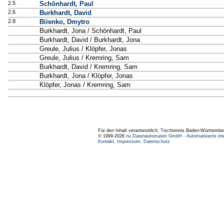
2.5
Schönhardt, Paul
2.6
Burkhardt, David
2.8
Biienko, Dmytro
Burkhardt, Jona / Schönhardt, Paul
Burkhardt, David / Burkhardt, Jona
Greule, Julius / Klöpfer, Jonas
Greule, Julius / Kremring, Sam
Burkhardt, David / Kremring, Sam
Burkhardt, Jona / Klöpfer, Jonas
Klöpfer, Jonas / Kremring, Sam
Für den Inhalt verantwortlich: Tischtennis Baden-Württembe
© 1999-2026
nu Datenautomaten GmbH - Automatisierte int
Kontakt
,
Impressum
,
Datenschutz