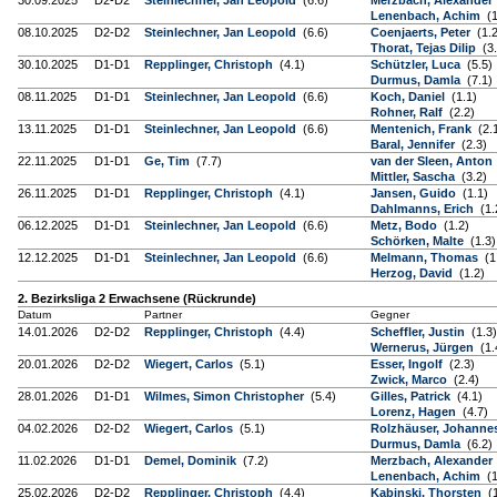
30.09.2025
D2-D2
Steinlechner, Jan Leopold
(6.6)
Merzbach, Alexander
Lenenbach, Achim
(1
08.10.2025
D2-D2
Steinlechner, Jan Leopold
(6.6)
Coenjaerts, Peter
(1.2
Thorat, Tejas Dilip
(3.
30.10.2025
D1-D1
Repplinger, Christoph
(4.1)
Schützler, Luca
(5.5)
Durmus, Damla
(7.1)
08.11.2025
D1-D1
Steinlechner, Jan Leopold
(6.6)
Koch, Daniel
(1.1)
Rohner, Ralf
(2.2)
13.11.2025
D1-D1
Steinlechner, Jan Leopold
(6.6)
Mentenich, Frank
(2.
Baral, Jennifer
(2.3)
22.11.2025
D1-D1
Ge, Tim
(7.7)
van der Sleen, Anton
Mittler, Sascha
(3.2)
26.11.2025
D1-D1
Repplinger, Christoph
(4.1)
Jansen, Guido
(1.1)
Dahlmanns, Erich
(1.
06.12.2025
D1-D1
Steinlechner, Jan Leopold
(6.6)
Metz, Bodo
(1.2)
Schörken, Malte
(1.3)
12.12.2025
D1-D1
Steinlechner, Jan Leopold
(6.6)
Melmann, Thomas
(1
Herzog, David
(1.2)
2. Bezirksliga 2 Erwachsene (Rückrunde)
Datum
Partner
Gegner
14.01.2026
D2-D2
Repplinger, Christoph
(4.4)
Scheffler, Justin
(1.3)
Wernerus, Jürgen
(1.
20.01.2026
D2-D2
Wiegert, Carlos
(5.1)
Esser, Ingolf
(2.3)
Zwick, Marco
(2.4)
28.01.2026
D1-D1
Wilmes, Simon Christopher
(5.4)
Gilles, Patrick
(4.1)
Lorenz, Hagen
(4.7)
04.02.2026
D2-D2
Wiegert, Carlos
(5.1)
Rolzhäuser, Johanne
Durmus, Damla
(6.2)
11.02.2026
D1-D1
Demel, Dominik
(7.2)
Merzbach, Alexander
Lenenbach, Achim
(1
25.02.2026
D2-D2
Repplinger, Christoph
(4.4)
Kabinski, Thorsten
(1