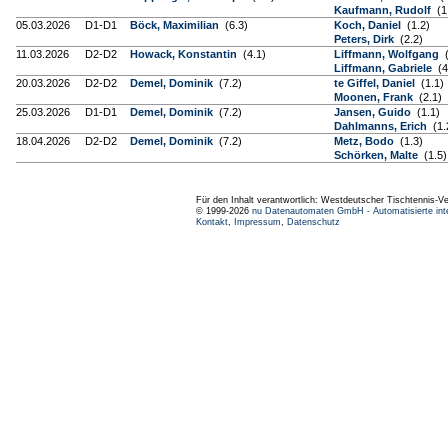
Kaufmann, Rudolf
(1
05.03.2026
D1-D1
Böck, Maximilian
(6.3)
Koch, Daniel
(1.2)
Peters, Dirk
(2.2)
11.03.2026
D2-D2
Howack, Konstantin
(4.1)
Liffmann, Wolfgang
(
Liffmann, Gabriele
(4
20.03.2026
D2-D2
Demel, Dominik
(7.2)
te Giffel, Daniel
(1.1)
Moonen, Frank
(2.1)
25.03.2026
D1-D1
Demel, Dominik
(7.2)
Jansen, Guido
(1.1)
Dahlmanns, Erich
(1.
18.04.2026
D2-D2
Demel, Dominik
(7.2)
Metz, Bodo
(1.3)
Schörken, Malte
(1.5)
Für den Inhalt verantwortlich: Westdeutscher Tischtennis-V
© 1999-2026
nu Datenautomaten GmbH - Automatisierte int
Kontakt
,
Impressum
,
Datenschutz