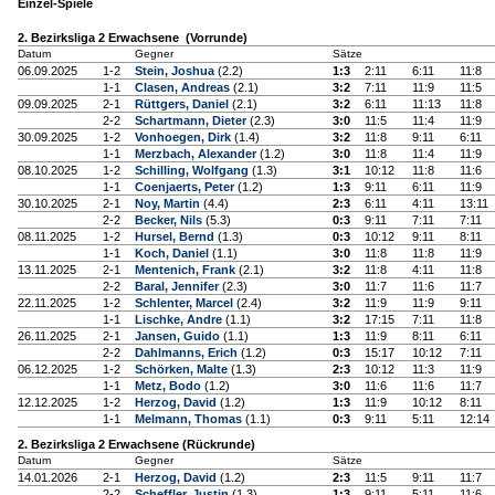
Einzel-Spiele
2. Bezirksliga 2 Erwachsene (Vorrunde)
Datum
Gegner
Sätze
06.09.2025
1-2
Stein, Joshua
(2.2)
1:3
2:11
6:11
11:8
1-1
Clasen, Andreas
(2.1)
3:2
7:11
11:9
11:5
09.09.2025
2-1
Rüttgers, Daniel
(2.1)
3:2
6:11
11:13
11:8
2-2
Schartmann, Dieter
(2.3)
3:0
11:5
11:4
11:9
30.09.2025
1-2
Vonhoegen, Dirk
(1.4)
3:2
11:8
9:11
6:11
1-1
Merzbach, Alexander
(1.2)
3:0
11:8
11:4
11:9
08.10.2025
1-2
Schilling, Wolfgang
(1.3)
3:1
10:12
11:8
11:6
1-1
Coenjaerts, Peter
(1.2)
1:3
9:11
6:11
11:9
30.10.2025
2-1
Noy, Martin
(4.4)
2:3
6:11
4:11
13:11
2-2
Becker, Nils
(5.3)
0:3
9:11
7:11
7:11
08.11.2025
1-2
Hursel, Bernd
(1.3)
0:3
10:12
9:11
8:11
1-1
Koch, Daniel
(1.1)
3:0
11:8
11:8
11:9
13.11.2025
2-1
Mentenich, Frank
(2.1)
3:2
11:8
4:11
11:8
2-2
Baral, Jennifer
(2.3)
3:0
11:7
11:6
11:7
22.11.2025
1-2
Schlenter, Marcel
(2.4)
3:2
11:9
11:9
9:11
1-1
Lischke, Andre
(1.1)
3:2
17:15
7:11
11:8
26.11.2025
2-1
Jansen, Guido
(1.1)
1:3
11:9
8:11
6:11
2-2
Dahlmanns, Erich
(1.2)
0:3
15:17
10:12
7:11
06.12.2025
1-2
Schörken, Malte
(1.3)
2:3
10:12
11:3
11:9
1-1
Metz, Bodo
(1.2)
3:0
11:6
11:6
11:7
12.12.2025
1-2
Herzog, David
(1.2)
1:3
11:9
10:12
8:11
1-1
Melmann, Thomas
(1.1)
0:3
9:11
5:11
12:14
2. Bezirksliga 2 Erwachsene (Rückrunde)
Datum
Gegner
Sätze
14.01.2026
2-1
Herzog, David
(1.2)
2:3
11:5
9:11
11:7
2-2
Scheffler, Justin
(1.3)
1:3
9:11
5:11
11:6