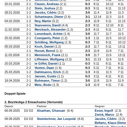
20.01.2026
2-1
Clasen, Andreas
(2.1)
0:3
8:11
10:12
4:11
2-2
Stein, Joshua
(2.2)
0:3
9:11
6:11
11:13
28.01.2026
1-2
Jacobs, Cédric
(3.2)
3:0
11:4
11:8
11:3
1-1
Schartmann, Dieter
(2.4)
3:1
12:14
11:3
11:5
04.02.2026
1-2
Noy, Martin
(5.2)
2:3
11:8
5:11
11:13
1-1
Staroverov, Daniil
(4.4)
2:3
8:11
12:10
8:11
11.02.2026
2-1
Merzbach, Alexander
(1.2)
2:3
8:11
9:11
11:7
2-2
Lenenbach, Achim
(1.4)
3:0
11:7
11:7
11:5
25.02.2026
2-1
Coenjaerts, Peter
(1.2)
1:3
1:11
11:5
10:12
2-2
Schilling, Wolfgang
(1.3)
0:3
7:11
9:11
10:12
05.03.2026
1-2
Koch, Daniel
(1.2)
2:3
11:7
5:11
13:11
1-1
Hursel, Bernd
(1.1)
2:3
11:8
11:8
7:11
11.03.2026
2-1
Mentenich, Frank
(2.1)
3:0
11:7
11:6
13:11
2-2
Liffmann, Wolfgang
(2.2)
3:1
11:13
11:6
11:6
20.03.2026
2-1
te Giffel, Daniel
(1.1)
0:3
5:11
8:11
8:11
2-2
Voeten, Daan
(1.4)
0:3
5:11
7:11
8:11
25.03.2026
1-2
Dahlmanns, Erich
(1.2)
1:3
4:11
11:3
7:11
1-1
Jansen, Guido
(1.1)
0:3
3:11
6:11
8:11
18.04.2026
2-1
Buhmann, Timur
(1.2)
3:0
11:8
11:9
11:9
2-2
Metz, Bodo
(1.3)
1:3
11:9
4:11
7:11
Doppel-Spiele
2. Bezirksliga 2 Erwachsene (Vorrunde)
Datum
Partner
Gegner
06.09.2025
D2-D2
Alsarhan, Ghassan
(6.4)
Esser, Ingolf
(2.3)
Zwick, Marco
(2.4)
09.09.2025
D2-D2
Steinlechner, Jan Leopold
(6.6)
Jacobs, Cédric
(3.2)
Bellartz, Klaus-Dieter