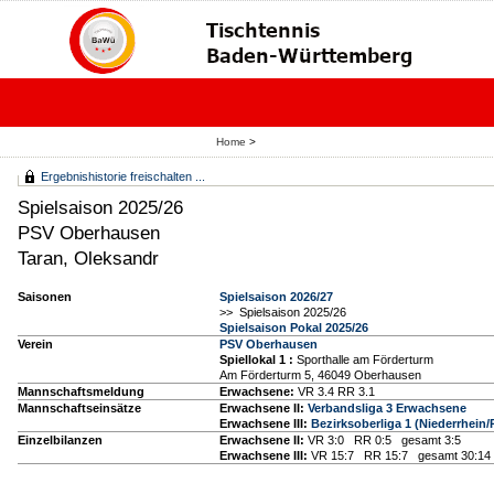
Home
>
Ergebnishistorie freischalten ...
Spielsaison 2025/26
PSV Oberhausen
Taran, Oleksandr
Saisonen
Spielsaison 2026/27
>> Spielsaison 2025/26
Spielsaison Pokal 2025/26
Verein
PSV Oberhausen
Spiellokal 1
:
Sporthalle am Förderturm
Am Förderturm 5, 46049 Oberhausen
Mannschaftsmeldung
Erwachsene:
VR 3.4 RR 3.1
Mannschaftseinsätze
Erwachsene II:
Verbandsliga 3 Erwachsene
Erwachsene III:
Bezirksoberliga 1 (Niederrhei
Einzelbilanzen
Erwachsene II:
VR 3:0 RR 0:5 gesamt 3:5
Erwachsene III:
VR 15:7 RR 15:7 gesamt 30:14