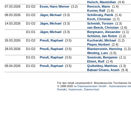
Hulsch, Maximilian
(4.4)
07.03.2026
D1-D2
Esser, Hans Werner
(3.2)
Rentsch, Mario
(1.4)
Kunter, Ralf
(1.6)
08.03.2026
D1-D2
Jäger, Michael
(3.3)
Schilinsky, Patrik
(1.4)
Koch, Christian
(1.7)
14.03.2026
D1-D2
Jäger, Michael
(3.3)
Schmidt, Torsten
(1.3)
van Beeck, Christian
(1.6)
D1-D1
Jäger, Michael
(3.3)
Bergmann, Alexander
(1.1)
Schlüter, Jan Robin
(1.2)
26.03.2026
D1-D2
Preuß, Raphael
(3.5)
Kucharski, Michael
(1.2)
Pieper, Norbert
(2.4)
28.03.2026
D1-D2
Preuß, Raphael
(3.5)
Blankenstein, Henning
(1.2)
Wesling, Lars
(1.5)
D1-D1
Preuß, Raphael
(3.5)
Sowinski, Benjamin
(1.1)
Ehlert, Rolf
(1.4)
09.04.2026
D1-D2
Preuß, Raphael
(3.5)
Quibeldey, Matthias
(1.3)
Babaei Ghane, Arash
(5.4)
Für den Inhalt verantwortlich: Westdeutscher Tischtennis-V
© 1999-2026
nu Datenautomaten GmbH - Automatisierte int
Kontakt
,
Impressum
,
Datenschutz