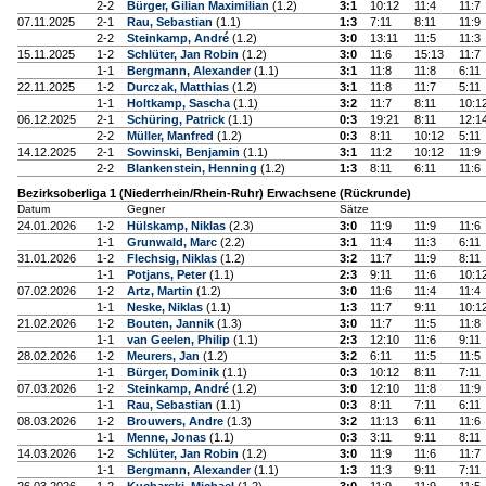
2-2
Bürger, Gilian Maximilian
(1.2)
3:1
10:12
11:4
11:7
07.11.2025
2-1
Rau, Sebastian
(1.1)
1:3
7:11
8:11
11:9
2-2
Steinkamp, André
(1.2)
3:0
13:11
11:5
11:3
15.11.2025
1-2
Schlüter, Jan Robin
(1.2)
3:0
11:6
15:13
11:7
1-1
Bergmann, Alexander
(1.1)
3:1
11:8
11:8
6:11
22.11.2025
1-2
Durczak, Matthias
(1.2)
3:1
11:8
11:7
5:11
1-1
Holtkamp, Sascha
(1.1)
3:2
11:7
8:11
10:1
06.12.2025
2-1
Schüring, Patrick
(1.1)
0:3
19:21
8:11
12:1
2-2
Müller, Manfred
(1.2)
0:3
8:11
10:12
5:11
14.12.2025
2-1
Sowinski, Benjamin
(1.1)
3:1
11:2
10:12
11:9
2-2
Blankenstein, Henning
(1.2)
1:3
8:11
6:11
11:6
Bezirksoberliga 1 (Niederrhein/Rhein-Ruhr) Erwachsene (Rückrunde)
Datum
Gegner
Sätze
24.01.2026
1-2
Hülskamp, Niklas
(2.3)
3:0
11:9
11:9
11:6
1-1
Grunwald, Marc
(2.2)
3:1
11:4
11:3
6:11
31.01.2026
1-2
Flechsig, Niklas
(1.2)
3:2
11:7
11:9
8:11
1-1
Potjans, Peter
(1.1)
2:3
9:11
11:6
10:1
07.02.2026
1-2
Artz, Martin
(1.2)
3:0
11:6
11:4
11:4
1-1
Neske, Niklas
(1.1)
1:3
11:7
9:11
10:1
21.02.2026
1-2
Bouten, Jannik
(1.3)
3:0
11:7
11:5
11:8
1-1
van Geelen, Philip
(1.1)
2:3
12:10
11:6
9:11
28.02.2026
1-2
Meurers, Jan
(1.2)
3:2
6:11
11:5
11:5
1-1
Bürger, Dominik
(1.1)
0:3
10:12
8:11
7:11
07.03.2026
1-2
Steinkamp, André
(1.2)
3:0
12:10
11:8
11:9
1-1
Rau, Sebastian
(1.1)
0:3
8:11
7:11
6:11
08.03.2026
1-2
Brouwers, Andre
(1.3)
3:2
11:13
6:11
11:6
1-1
Menne, Jonas
(1.1)
0:3
3:11
9:11
8:11
14.03.2026
1-2
Schlüter, Jan Robin
(1.2)
3:0
11:9
11:6
11:7
1-1
Bergmann, Alexander
(1.1)
1:3
11:3
9:11
7:11