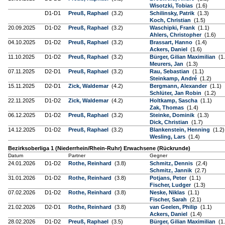
Wisotzki, Tobias
(1.6)
D1-D1
Preuß, Raphael
(3.2)
Schilinsky, Patrik
(1.3)
Koch, Christian
(1.5)
20.09.2025
D1-D2
Preuß, Raphael
(3.2)
Waschipki, Frank
(1.1)
Ahlers, Christopher
(1.6)
04.10.2025
D1-D2
Preuß, Raphael
(3.2)
Brassart, Hanno
(1.4)
Ackers, Daniel
(1.6)
11.10.2025
D1-D2
Preuß, Raphael
(3.2)
Bürger, Gilian Maximilian
(1.
Meurers, Jan
(1.3)
07.11.2025
D2-D1
Preuß, Raphael
(3.2)
Rau, Sebastian
(1.1)
Steinkamp, André
(1.2)
15.11.2025
D2-D1
Zick, Waldemar
(4.2)
Bergmann, Alexander
(1.1)
Schlüter, Jan Robin
(1.2)
22.11.2025
D1-D2
Zick, Waldemar
(4.2)
Holtkamp, Sascha
(1.1)
Zak, Thomas
(1.4)
06.12.2025
D1-D2
Preuß, Raphael
(3.2)
Steinke, Dominik
(1.3)
Dick, Christian
(1.7)
14.12.2025
D1-D2
Preuß, Raphael
(3.2)
Blankenstein, Henning
(1.2)
Wesling, Lars
(1.4)
Bezirksoberliga 1 (Niederrhein/Rhein-Ruhr) Erwachsene (Rückrunde)
Datum
Partner
Gegner
24.01.2026
D1-D2
Rothe, Reinhard
(3.8)
Schmitz, Dennis
(2.4)
Schmitz, Jannik
(2.7)
31.01.2026
D1-D2
Rothe, Reinhard
(3.8)
Potjans, Peter
(1.1)
Fischer, Ludger
(1.3)
07.02.2026
D1-D2
Rothe, Reinhard
(3.8)
Neske, Niklas
(1.1)
Fischer, Sarah
(2.1)
21.02.2026
D2-D1
Rothe, Reinhard
(3.8)
van Geelen, Philip
(1.1)
Ackers, Daniel
(1.4)
28.02.2026
D1-D2
Preuß, Raphael
(3.5)
Bürger, Gilian Maximilian
(1.