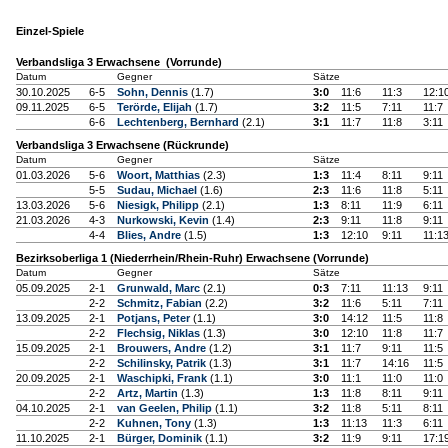
Einzel-Spiele
Verbandsliga 3 Erwachsene (Vorrunde)
Datum
Gegner
Sätze
30.10.2025
6-5
Sohn, Dennis
(1.7)
3:0
11:6
11:3
12:1
09.11.2025
6-5
Terörde, Elijah
(1.7)
3:2
11:5
7:11
11:7
6-6
Lechtenberg, Bernhard
(2.1)
3:1
11:7
11:8
3:11
Verbandsliga 3 Erwachsene (Rückrunde)
Datum
Gegner
Sätze
01.03.2026
5-6
Woort, Matthias
(2.3)
1:3
11:4
8:11
9:11
5-5
Sudau, Michael
(1.6)
2:3
11:6
11:8
5:11
13.03.2026
5-6
Niesigk, Philipp
(2.1)
1:3
8:11
11:9
6:11
21.03.2026
4-3
Nurkowski, Kevin
(1.4)
2:3
9:11
11:8
9:11
4-4
Blies, Andre
(1.5)
1:3
12:10
9:11
11:1
Bezirksoberliga 1 (Niederrhein/Rhein-Ruhr) Erwachsene (Vorrunde)
Datum
Gegner
Sätze
05.09.2025
2-1
Grunwald, Marc
(2.1)
0:3
7:11
11:13
9:11
2-2
Schmitz, Fabian
(2.2)
3:2
11:6
5:11
7:11
13.09.2025
2-1
Potjans, Peter
(1.1)
3:0
14:12
11:5
11:8
2-2
Flechsig, Niklas
(1.3)
3:0
12:10
11:8
11:7
15.09.2025
2-1
Brouwers, Andre
(1.2)
3:1
11:7
9:11
11:5
2-2
Schilinsky, Patrik
(1.3)
3:1
11:7
14:16
11:5
20.09.2025
2-1
Waschipki, Frank
(1.1)
3:0
11:1
11:0
11:0
2-2
Artz, Martin
(1.3)
1:3
11:8
8:11
9:11
04.10.2025
2-1
van Geelen, Philip
(1.1)
3:2
11:8
5:11
8:11
2-2
Kuhnen, Tony
(1.3)
1:3
11:13
11:3
6:11
11.10.2025
2-1
Bürger, Dominik
(1.1)
3:2
11:9
9:11
17:1