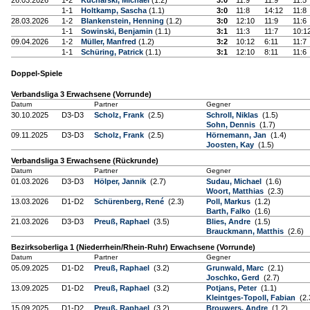
26.03.2026
1-2
Kucharski, Michael
(1.2)
3:0
11:9
11:9
11:5
1-1
Holtkamp, Sascha
(1.1)
3:0
11:8
14:12
11:8
28.03.2026
1-2
Blankenstein, Henning
(1.2)
3:0
12:10
11:9
11:6
1-1
Sowinski, Benjamin
(1.1)
3:1
11:3
11:7
10:1
09.04.2026
1-2
Müller, Manfred
(1.2)
3:2
10:12
6:11
11:7
1-1
Schüring, Patrick
(1.1)
3:1
12:10
8:11
11:6
Doppel-Spiele
Verbandsliga 3 Erwachsene (Vorrunde)
Datum
Partner
Gegner
30.10.2025
D3-D3
Scholz, Frank
(2.5)
Schroll, Niklas
(1.5)
Sohn, Dennis
(1.7)
09.11.2025
D3-D3
Scholz, Frank
(2.5)
Hörnemann, Jan
(1.4)
Joosten, Kay
(1.5)
Verbandsliga 3 Erwachsene (Rückrunde)
Datum
Partner
Gegner
01.03.2026
D3-D3
Hölper, Jannik
(2.7)
Sudau, Michael
(1.6)
Woort, Matthias
(2.3)
13.03.2026
D1-D2
Schürenberg, René
(2.3)
Poll, Markus
(1.2)
Barth, Falko
(1.6)
21.03.2026
D3-D3
Preuß, Raphael
(3.5)
Blies, Andre
(1.5)
Brauckmann, Matthis
(2.6)
Bezirksoberliga 1 (Niederrhein/Rhein-Ruhr) Erwachsene (Vorrunde)
Datum
Partner
Gegner
05.09.2025
D1-D2
Preuß, Raphael
(3.2)
Grunwald, Marc
(2.1)
Joschko, Gerd
(2.7)
13.09.2025
D1-D2
Preuß, Raphael
(3.2)
Potjans, Peter
(1.1)
Kleintges-Topoll, Fabian
(2.
15.09.2025
D1-D2
Preuß, Raphael
(3.2)
Brouwers, Andre
(1.2)