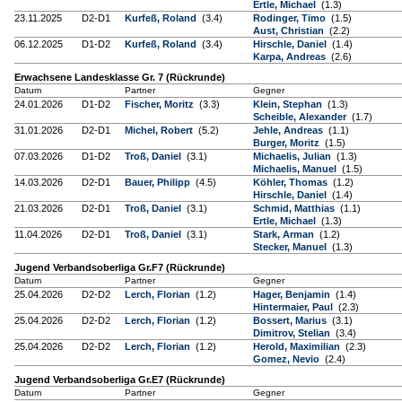
Ertle, Michael
(1.3)
23.11.2025
D2-D1
Kurfeß, Roland
(3.4)
Rodinger, Timo
(1.5)
Aust, Christian
(2.2)
06.12.2025
D1-D2
Kurfeß, Roland
(3.4)
Hirschle, Daniel
(1.4)
Karpa, Andreas
(2.6)
Erwachsene Landesklasse Gr. 7 (Rückrunde)
Datum
Partner
Gegner
24.01.2026
D1-D2
Fischer, Moritz
(3.3)
Klein, Stephan
(1.3)
Scheible, Alexander
(1.7)
31.01.2026
D2-D1
Michel, Robert
(5.2)
Jehle, Andreas
(1.1)
Burger, Moritz
(1.5)
07.03.2026
D1-D2
Troß, Daniel
(3.1)
Michaelis, Julian
(1.3)
Michaelis, Manuel
(1.5)
14.03.2026
D2-D1
Bauer, Philipp
(4.5)
Köhler, Thomas
(1.2)
Hirschle, Daniel
(1.4)
21.03.2026
D2-D1
Troß, Daniel
(3.1)
Schmid, Matthias
(1.1)
Ertle, Michael
(1.3)
11.04.2026
D2-D1
Troß, Daniel
(3.1)
Stark, Arman
(1.2)
Stecker, Manuel
(1.3)
Jugend Verbandsoberliga Gr.F7 (Rückrunde)
Datum
Partner
Gegner
25.04.2026
D2-D2
Lerch, Florian
(1.2)
Hager, Benjamin
(1.4)
Hintermaier, Paul
(2.3)
25.04.2026
D2-D2
Lerch, Florian
(1.2)
Bossert, Marius
(3.1)
Dimitrov, Stelian
(3.4)
25.04.2026
D2-D2
Lerch, Florian
(1.2)
Herold, Maximilian
(2.3)
Gomez, Nevio
(2.4)
Jugend Verbandsoberliga Gr.E7 (Rückrunde)
Datum
Partner
Gegner