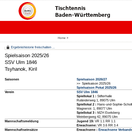
Home
>
Ergebnishistorie freischalten ...
Spielsaison 2025/26
SSV Ulm 1846
Tsyhanok, Kiril
Saisonen
Spielsaison 2026/27
>> Spielsaison 2025/26
Spielsaison Pokal 2025/26
Verein
SSV Ulm 1846
Spiellokal 1
:
Stifterhalle
Ruländerweg 1, 89075 Ulm
Spiellokal 2
:
Hans-und-Sophie-Schol
Wagnerstr. 1, 89077 Ulm
Spiellokal 3
:
MZH Eselsberg
Weinbergweg 42, 89075 Ulm
Mannschaftsmeldung
Jugend 19:
VR 1.1 RR 1.1
Erwachsene:
VR 3.6 RR 3.4
Mannschaftseinsätze
Erwachsene :
Erwachsene Verbands