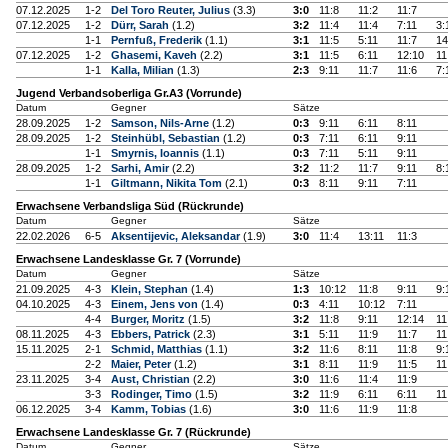
07.12.2025
1-2
Del Toro Reuter, Julius
(3.3)
3:0
11:8
11:2
11:7
07.12.2025
1-2
Dürr, Sarah
(1.2)
3:2
11:4
11:4
7:11
3:
1-1
Pernfuß, Frederik
(1.1)
3:1
11:5
5:11
11:7
14
07.12.2025
1-2
Ghasemi, Kaveh
(2.2)
3:1
11:5
6:11
12:10
11
1-1
Kalla, Milian
(1.3)
2:3
9:11
11:7
11:6
7:
Jugend Verbandsoberliga Gr.A3 (Vorrunde)
Datum
Gegner
Sätze
28.09.2025
1-2
Samson, Nils-Arne
(1.2)
0:3
9:11
6:11
8:11
28.09.2025
1-2
Steinhübl, Sebastian
(1.2)
0:3
7:11
6:11
9:11
1-1
Smyrnis, Ioannis
(1.1)
0:3
7:11
5:11
9:11
28.09.2025
1-2
Sarhi, Amir
(2.2)
3:2
11:2
11:7
9:11
8:
1-1
Giltmann, Nikita Tom
(2.1)
0:3
8:11
9:11
7:11
Erwachsene Verbandsliga Süd (Rückrunde)
Datum
Gegner
Sätze
22.02.2026
6-5
Aksentijevic, Aleksandar
(1.9)
3:0
11:4
13:11
11:3
Erwachsene Landesklasse Gr. 7 (Vorrunde)
Datum
Gegner
Sätze
21.09.2025
4-3
Klein, Stephan
(1.4)
1:3
10:12
11:8
9:11
9:
04.10.2025
4-3
Einem, Jens von
(1.4)
0:3
4:11
10:12
7:11
4-4
Burger, Moritz
(1.5)
3:2
11:8
9:11
12:14
11
08.11.2025
4-3
Ebbers, Patrick
(2.3)
3:1
5:11
11:9
11:7
11
15.11.2025
2-1
Schmid, Matthias
(1.1)
3:2
11:6
8:11
11:8
9:
2-2
Maier, Peter
(1.2)
3:1
8:11
11:9
11:5
11
23.11.2025
3-4
Aust, Christian
(2.2)
3:0
11:6
11:4
11:9
3-3
Rodinger, Timo
(1.5)
3:2
11:9
6:11
6:11
11
06.12.2025
3-4
Kamm, Tobias
(1.6)
3:0
11:6
11:9
11:8
Erwachsene Landesklasse Gr. 7 (Rückrunde)
Datum
Gegner
Sätze