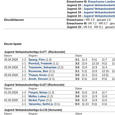
Erwachsene III:
Erwachsene Landesk
Jugend 19 :
Jugend Verbandsoberli
Jugend 19 :
Jugend Verbandsoberli
Jugend 19 :
Jugend Verbandsoberli
Jugend 19 :
Jugend Verbandsoberli
Einzelbilanzen
Erwachsene :
RR 1:0 gesamt 1:0
Erwachsene III:
VR 7:2 RR 5:7 gesa
Jugend 19 :
VR 5:5 RR 9:1 gesamt 
Einzel-Spiele
Jugend Verbandsoberliga Gr.F7 (Rückrunde)
Datum
Gegner
Sätze
25.04.2026
1-2
Spang, Finn
(1.3)
3:1
11:4
9:11
11:7
12
1-1
Pernfuß, Frederik
(1.1)
3:2
11:6
12:10
9:11
11
25.04.2026
1-2
Trautwein, Sebastian
(2.2)
3:0
11:9
11:9
11:4
1-1
Rosenow, Ben
(2.1)
3:1
5:11
11:6
12:10
11
25.04.2026
1-2
Thauer, Kevin
(2.2)
3:0
11:3
11:6
13:11
1-1
Arndt, Vincent
(2.1)
3:2
6:11
11:6
9:11
11
Jugend Verbandsoberliga Gr.E7 (Rückrunde)
Datum
Gegner
Sätze
01.03.2026
1-2
Fimpel, Niclas
(1.3)
3:0
11:6
11:9
11:7
1-1
Müller, Lukas
(1.2)
3:0
11:5
11:9
11:6
01.03.2026
1-2
Nickel, Fynn
(3.2)
3:0
11:9
11:9
11:5
1-1
Yatsenko, Serhii jr.
(3.1)
0:3
11:13
9:11
4:11
Jugend Verbandsoberliga Gr.C8 (Vorrunde)
Datum
Gegner
Sätze