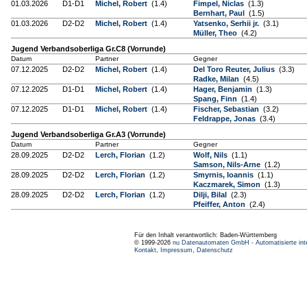
01.03.2026
D1-D1
Michel, Robert
(1.4)
Fimpel, Niclas
(1.3)
Bernhart, Paul
(1.5)
01.03.2026
D2-D2
Michel, Robert
(1.4)
Yatsenko, Serhii jr.
(3.1)
Müller, Theo
(4.2)
Jugend Verbandsoberliga Gr.C8 (Vorrunde)
Datum
Partner
Gegner
07.12.2025
D2-D2
Michel, Robert
(1.4)
Del Toro Reuter, Julius
(3.3)
Radke, Milan
(4.5)
07.12.2025
D1-D1
Michel, Robert
(1.4)
Hager, Benjamin
(1.3)
Spang, Finn
(1.4)
07.12.2025
D1-D1
Michel, Robert
(1.4)
Fischer, Sebastian
(3.2)
Feldrappe, Jonas
(3.4)
Jugend Verbandsoberliga Gr.A3 (Vorrunde)
Datum
Partner
Gegner
28.09.2025
D2-D2
Lerch, Florian
(1.2)
Wolf, Nils
(1.1)
Samson, Nils-Arne
(1.2)
28.09.2025
D2-D2
Lerch, Florian
(1.2)
Smyrnis, Ioannis
(1.1)
Kaczmarek, Simon
(1.3)
28.09.2025
D2-D2
Lerch, Florian
(1.2)
Dilji, Bilal
(2.3)
Pfeiffer, Anton
(2.4)
Für den Inhalt verantwortlich: Baden-Württemberg
© 1999-2026
nu Datenautomaten GmbH - Automatisierte int
Kontakt
,
Impressum
,
Datenschutz