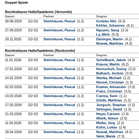
Doppel-Spiele
Bezirksklasse Halle/Saalekreis (Vorrunde)
Datum
Partner
Gegner
30.08.2025
D2-D2
Steinhäuser, Pascal
(1.2)
Grobler, Nils
(5.3)
Köhler, Johannes
(6.1)
27.09.2025
D2-D2
Steinhäuser, Pascal
(1.2)
Nguyen, Sang
(3.3)
Ly, Minh
(5.3)
29.11.2025
D2-D2
Steinhäuser, Pascal
(1.2)
Dieringer, Martin
(4.1)
Nowak, Matthias
(4.3)
Bezirksklasse Halle/Saalekreis (Rückrunde)
Datum
Partner
Gegner
11.01.2026
D2-D2
Steinhäuser, Pascal
(1.2)
Schellbach, Jakob
(4.3)
Krause, Martin
(6.2)
17.01.2026
D2-D2
Steinhäuser, Pascal
(1.2)
Hornschuh, Georg
(3.2)
Balbach, Jochen
(3.5)
14.02.2026
D2-D2
Steinhäuser, Pascal
(1.2)
Skerka, Michael
(1.2)
Hessel, Christian
(1.3)
02.03.2026
D2-D2
Steinhäuser, Pascal
(1.2)
Kramer, Alexander
(3.3)
Franz, Christian
(3.5)
14.03.2026
D2-D2
Steinhäuser, Pascal
(1.2)
Cserna, Sven
(1.1)
Glöde, Matthias
(1.2)
17.03.2026
D2-D2
Steinhäuser, Pascal
(1.2)
Jungsch, Stephan
(1.2)
Söhngen, David
(1.3)
21.03.2026
D2-D2
Steinhäuser, Pascal
(1.2)
Heyer, Carsten
(2.4)
Wiwik, Simon
(2.5)
11.04.2026
D2-D2
Steinhäuser, Pascal
(1.2)
Müller, Jörg
(2.2)
Kühn, Lukas
(2.4)
18.04.2026
D2-D2
Steinhäuser, Pascal
(1.2)
Nowak, Matthias
(4.1)
Vater, Marek
(7.3)