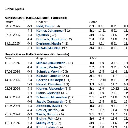
Einzel-Spiele
Bezirksklasse Halle/Saalekreis (Vorrunde)
Datum
Gegner
Sätze
30.08.2025
4-3
Held, Timo
(5.4)
0:3
8:11
8:11
8:
4-4
Köhler, Johannes
(6.1)
3:1
13:11
6:11
11
27.09.2025
4-3
Ly, Minh
(5.3)
3:0
11:5
11:5
11
4-4
Bönisch, Bernhard
(8.2)
3:0
11:8
11:6
11
29.11.2025
4-3
Dieringer, Martin
(4.1)
3:2
9:11
8:11
11
4-4
Nowak, Matthias
(4.3)
2:3
5:11
8:11
11
Bezirksklasse Halle/Saalekreis (Rückrunde)
Datum
Gegner
Sätze
11.01.2026
4-3
Milzsch, Maximilian
(4.4)
1:3
11:9
3:11
7:
4-4
Krause, Martin
(6.2)
3:2
11:9
9:11
5:
17.01.2026
4-3
Schmidt, Marvin
(3.3)
3:0
11:5
11:4
11
4-4
Balbach, Jochen
(3.5)
3:1
6:11
11:7
12
14.02.2026
3-4
Bäcker, Christoph
(1.4)
3:1
12:10
8:11
11
3-3
Hessel, Christian
(1.3)
1:3
5:11
11:7
5:
02.03.2026
4-3
Kramer, Alexander
(3.3)
3:1
11:9
10:12
11
4-4
Franz, Christian
(3.5)
3:1
11:9
7:11
11
14.03.2026
4-3
Schanne, Maximilian
(1.4)
3:1
14:12
11:6
9:
4-4
Jauck, Constantin
(3.3)
3:1
11:5
8:11
12
17.03.2026
4-3
Söhngen, David
(1.3)
1:3
8:11
4:11
13
4-4
Breuer, Dieter
(2.4)
3:1
11:7
11:4
9:
21.03.2026
4-3
Wiwik, Simon
(2.5)
3:1
9:11
11:7
11
4-4
Bluhm, Veit
(2.6)
3:0
11:9
11:4
11
11.04.2026
4-3
Müller, Jörg
(2.2)
3:0
11:1
11:6
11
4-4
Kühn, Lukas
(2.4)
3:0
11:8
11:9
11