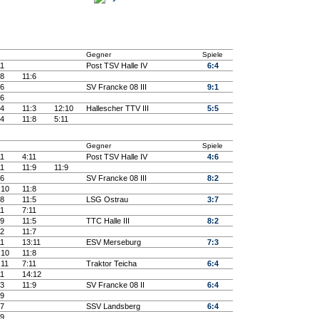
Gegner
Spiele
11
Post TSV Halle IV
6:4
:8
11:6
:6
SV Francke 08 III
9:1
:6
:4
11:3
12:10
Hallescher TTV III
5:5
:4
11:8
5:11
Gegner
Spiele
11
4:11
Post TSV Halle IV
4:6
11
11:9
11:9
:6
SV Francke 08 III
8:2
:10
11:8
:8
11:5
LSG Ostrau
3:7
11
7:11
:9
11:5
TTC Halle III
8:2
:2
11:7
11
13:11
ESV Merseburg
7:3
:10
11:8
:11
7:11
Traktor Teicha
6:4
11
14:12
:3
11:9
SV Francke 08 II
6:4
:9
:7
SSV Landsberg
6:4
:9