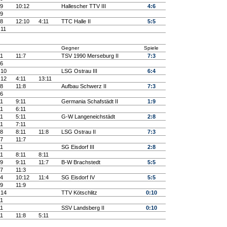
:9
10:12
Hallescher TTV III
4:6
:9
:8
12:10
4:11
TTC Halle II
5:5
:11
Gegner
Spiele
11
11:7
TSV 1990 Merseburg II
7:3
:6
:10
LSG Ostrau III
6:4
:12
4:11
13:11
:8
11:8
Aufbau Schwerz II
7:3
:6
11
9:11
Germania Schafstädt II
1:9
11
6:11
11
5:11
G-W Langeneichstädt
2:8
11
7:11
:8
8:11
11:8
LSG Ostrau II
7:3
:7
11:7
11
SG Eisdorf III
2:8
11
8:11
8:11
:9
9:11
11:7
B-W Brachstedt
5:5
:7
11:3
:4
10:12
11:4
SG Eisdorf IV
5:5
:9
11:9
:14
TTV Kötschlitz
0:10
11
11
SSV Landsberg II
0:10
11
11:8
5:11