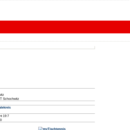
itz
OT Schochwitz
alekreis
t 19:7
10