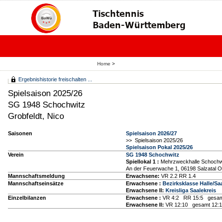
Home
>
Ergebnishistorie freischalten ...
Spielsaison 2025/26
SG 1948 Schochwitz
Grobfeldt, Nico
Saisonen
Spielsaison 2026/27
>> Spielsaison 2025/26
Spielsaison Pokal 2025/26
Verein
SG 1948 Schochwitz
Spiellokal 1
:
Mehrzweckhalle Schochw
An der Feuerwache 1, 06198 Salzatal 
Mannschaftsmeldung
Erwachsene:
VR 2.2 RR 1.4
Mannschaftseinsätze
Erwachsene :
Bezirksklasse Halle/Sa
Erwachsene II:
Kreisliga Saalekreis
Einzelbilanzen
Erwachsene :
VR 4:2 RR 15:5 gesam
Erwachsene II:
VR 12:10 gesamt 12: