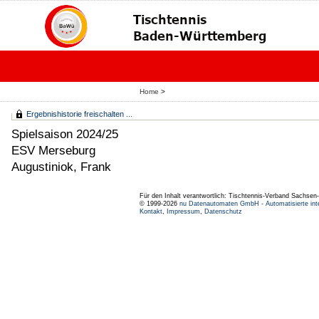
Home
>
Ergebnishistorie freischalten ...
Spielsaison 2024/25
ESV Merseburg
Augustiniok, Frank
Für den Inhalt verantwortlich: Tischtennis-Verband Sachsen-
© 1999-2026
nu Datenautomaten GmbH - Automatisierte int
Kontakt
,
Impressum
,
Datenschutz