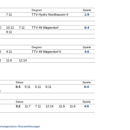
Gegner
Spiele
7:11
TTV Hydro Nordhausen II
1:9
0
10:12
7:11
TTV 49 Wipperdorf
6:4
9:11
Gegner
Spiele
2
4:11
TTV 49 Wipperdorf II
4:6
3
11:6
12:14
Sätze
Spiele
0:3
9:11
5:11
6:11
6:4
)
Sätze
Spiele
3:2
11:7
7:11
12:14
11:9
11:6
4:6
ernetgestützte Netzwerklösungen