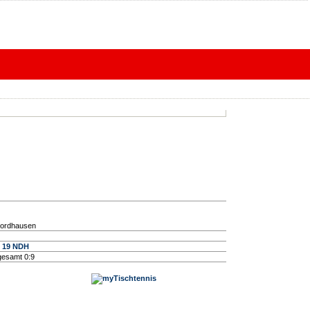
Nordhausen
d 19 NDH
esamt 0:9