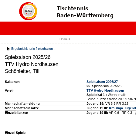
Home
>
Ergebnishistorie freischalten ...
Spielsaison 2025/26
TTV Hydro Nordhausen
Schönleiter, Till
Saisonen
Spielsaison 2026/27
>> Spielsaison 2025/26
Verein
TTV Hydro Nordhausen
Spiellokal 1
:
Wertherhalle
Bruno-Kunze-Straße 20, 99734 
Mannschaftsmeldung
Jugend 19:
VR 3.9 RR 3.13
Mannschaftseinsätze
Jugend 19 III:
Kreisliga Jugen
Einzelbilanzen
Jugend 19 III:
VR 0:6 RR 0:3 g
Einzel-Spiele