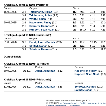
Kreisliga Jugend 19 NDH (Vorrunde)
Datum
Gegner
Sätze
16.09.2025
3-3
Teichmann, Niklas
(2.3)
1:3
4:11
11:8
8:11
3-2
Teichmann, Julian
(2.2)
0:3
6:11
4:11
3:11
3-1
Wolff, Fabian
(2.1)
0:3
5:11
4:11
7:11
30.09.2025
2-1
Hagemeier, Finlay
(1.1)
2:3
9:11
11:7
12:1
2-3
Schröter, Hannes
(2.1)
1:3
6:11
11:4
5:11
2-2
Ruppert, Sean Noah
(1.3)
0:3
15:17
8:11
7:11
Kreisliga Jugend 19 NDH (Rückrunde)
Datum
Gegner
Sätze
31.03.2026
3-3
Ernst, Jannis Daniele
(2.3)
1:3
11:7
13:15
10:1
3-2
Söllner, Darian
(2.2)
0:3
5:11
5:11
9:11
3-1
Schröter, Hannes
(2.1)
2:3
8:11
11:7
11:1
Doppel-Spiele
Kreisliga Jugend 19 NDH (Vorrunde)
Datum
Partner
Gegner
30.09.2025
D1-D1
Jäger, Jonathan
(3.12)
Hagemeier, Finlay
(1.1)
Ruppert, Sean Noah
(1.3
Kreisliga Jugend 19 NDH (Rückrunde)
Datum
Partner
Gegner
31.03.2026
D1-D1
Jäger, Jonathan
(3.3)
Schröter, Hannes
(2.1)
Söllner, Darian
(2.2)
Für den Inhalt verantwortlich: Thüringer TTV
© 1999-2026
nu Datenautomaten GmbH - Automatisierte int
Kontakt
,
Impressum
,
Datenschutz