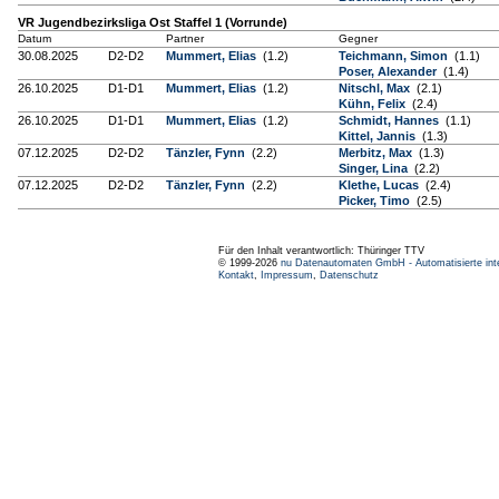
VR Jugendbezirksliga Ost Staffel 1 (Vorrunde)
Datum
Partner
Gegner
30.08.2025
D2-D2
Mummert, Elias
(1.2)
Teichmann, Simon
(1.1)
Poser, Alexander
(1.4)
26.10.2025
D1-D1
Mummert, Elias
(1.2)
Nitschl, Max
(2.1)
Kühn, Felix
(2.4)
26.10.2025
D1-D1
Mummert, Elias
(1.2)
Schmidt, Hannes
(1.1)
Kittel, Jannis
(1.3)
07.12.2025
D2-D2
Tänzler, Fynn
(2.2)
Merbitz, Max
(1.3)
Singer, Lina
(2.2)
07.12.2025
D2-D2
Tänzler, Fynn
(2.2)
Klethe, Lucas
(2.4)
Picker, Timo
(2.5)
Für den Inhalt verantwortlich: Thüringer TTV
© 1999-2026
nu Datenautomaten GmbH - Automatisierte int
Kontakt
,
Impressum
,
Datenschutz