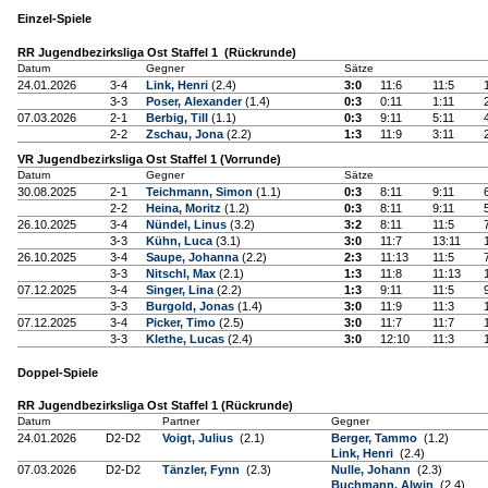
Einzel-Spiele
RR Jugendbezirksliga Ost Staffel 1 (Rückrunde)
Datum
Gegner
Sätze
24.01.2026
3-4
Link, Henri
(2.4)
3:0
11:6
11:5
3-3
Poser, Alexander
(1.4)
0:3
0:11
1:11
07.03.2026
2-1
Berbig, Till
(1.1)
0:3
9:11
5:11
2-2
Zschau, Jona
(2.2)
1:3
11:9
3:11
VR Jugendbezirksliga Ost Staffel 1 (Vorrunde)
Datum
Gegner
Sätze
30.08.2025
2-1
Teichmann, Simon
(1.1)
0:3
8:11
9:11
2-2
Heina, Moritz
(1.2)
0:3
8:11
9:11
26.10.2025
3-4
Nündel, Linus
(3.2)
3:2
8:11
11:5
3-3
Kühn, Luca
(3.1)
3:0
11:7
13:11
26.10.2025
3-4
Saupe, Johanna
(2.2)
2:3
11:13
11:5
3-3
Nitschl, Max
(2.1)
1:3
11:8
11:13
07.12.2025
3-4
Singer, Lina
(2.2)
1:3
9:11
11:5
3-3
Burgold, Jonas
(1.4)
3:0
11:9
11:3
07.12.2025
3-4
Picker, Timo
(2.5)
3:0
11:7
11:7
3-3
Klethe, Lucas
(2.4)
3:0
12:10
11:3
Doppel-Spiele
RR Jugendbezirksliga Ost Staffel 1 (Rückrunde)
Datum
Partner
Gegner
24.01.2026
D2-D2
Voigt, Julius
(2.1)
Berger, Tammo
(1.2)
Link, Henri
(2.4)
07.03.2026
D2-D2
Tänzler, Fynn
(2.3)
Nulle, Johann
(2.3)
Buchmann, Alwin
(2.4)