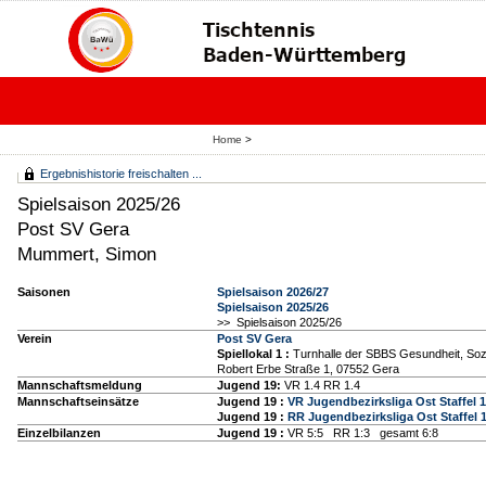
Home
>
Ergebnishistorie freischalten ...
Spielsaison 2025/26
Post SV Gera
Mummert, Simon
Saisonen
Spielsaison 2026/27
Spielsaison 2025/26
>> Spielsaison 2025/26
Verein
Post SV Gera
Spiellokal 1
:
Turnhalle der SBBS Gesundheit, Soz
Robert Erbe Straße 1, 07552 Gera
Mannschaftsmeldung
Jugend 19:
VR 1.4 RR 1.4
Mannschaftseinsätze
Jugend 19 :
VR Jugendbezirksliga Ost Staffel 1
Jugend 19 :
RR Jugendbezirksliga Ost Staffel 
Einzelbilanzen
Jugend 19 :
VR 5:5 RR 1:3 gesamt 6:8