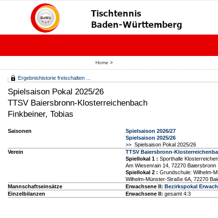
Home
>
Ergebnishistorie freischalten ...
Spielsaison Pokal 2025/26
TTSV Baiersbronn-Klosterreichenbach
Finkbeiner, Tobias
Saisonen
Spielsaison 2026/27
Spielsaison 2025/26
>> Spielsaison Pokal 2025/26
Verein
TTSV Baiersbronn-Klosterreichenb
Spiellokal 1
:
Sporthalle Klosterreiche
Am Wiesenrain 14, 72270 Baiersbronn
Spiellokal 2
:
Grundschule: Wilhelm-Mü
Wilhelm-Münster-Straße 6A, 72270 Bai
Mannschaftseinsätze
Erwachsene II:
Bezirkspokal Erwac
Einzelbilanzen
Erwachsene II:
gesamt 4:3