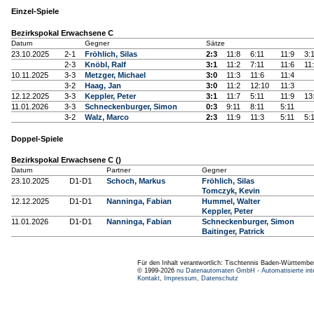
Einzel-Spiele
Bezirkspokal Erwachsene C
Datum
Gegner
Sätze
23.10.2025
2-1
Fröhlich, Silas
2:3
11:8
6:11
11:9
3:
2-3
Knöbl, Ralf
3:1
11:2
7:11
11:6
11
10.11.2025
3-3
Metzger, Michael
3:0
11:3
11:6
11:4
3-2
Haag, Jan
3:0
11:2
12:10
11:3
12.12.2025
3-3
Keppler, Peter
3:1
11:7
5:11
11:9
13
11.01.2026
3-3
Schneckenburger, Simon
0:3
9:11
8:11
5:11
3-2
Walz, Marco
2:3
11:9
11:3
5:11
5:
Doppel-Spiele
Bezirkspokal Erwachsene C ()
Datum
Partner
Gegner
23.10.2025
D1-D1
Schoch, Markus
Fröhlich, Silas
Tomczyk, Kevin
12.12.2025
D1-D1
Nanninga, Fabian
Hummel, Walter
Keppler, Peter
11.01.2026
D1-D1
Nanninga, Fabian
Schneckenburger, Simon
Baitinger, Patrick
Für den Inhalt verantwortlich: Tischtennis Baden-Württembe
© 1999-2026
nu Datenautomaten GmbH - Automatisierte int
Kontakt
,
Impressum
,
Datenschutz