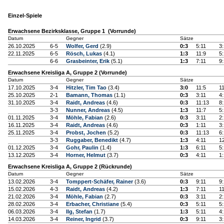
Einzel-Spiele
Erwachsene Bezirksklasse, Gruppe 1 (Vorrunde)
Datum
Gegner
Sätze
26.10.2025
6-5
Wolfer, Gerd
(2.9)
0:3
5:11
3:
22.11.2025
6-5
Rösch, Lukas
(4.1)
1:3
11:9
5:
6-6
Grasbeinter, Erik
(5.1)
1:3
7:11
9:
Erwachsene Kreisliga A, Gruppe 2 (Vorrunde)
Datum
Gegner
Sätze
17.10.2025
3-4
Hitzler, Tim Tao
(3.4)
3:0
11:5
11
25.10.2025
2-1
Bamann, Thomas
(1.1)
0:3
3:11
4:
31.10.2025
3-4
Raidt, Andreas
(4.6)
0:3
11:13
8:
3-3
Nunner, Andreas
(4.5)
1:3
11:7
5:
01.11.2025
3-4
Möhle, Fabian
(2.6)
0:3
3:11
2:
16.11.2025
3-4
Raidt, Andreas
(4.6)
0:3
1:11
3:
25.11.2025
3-4
Probst, Jochen
(5.2)
0:3
11:13
6:
3-3
Ruggaber, Benedikt
(4.7)
1:3
4:11
1
01.12.2025
3-4
Gohr, Paulin
(1.4)
1:3
6:11
5:
13.12.2025
3-4
Horner, Helmut
(3.7)
0:3
4:11
1:
Erwachsene Kreisliga A, Gruppe 2 (Rückrunde)
Datum
Gegner
Sätze
13.02.2026
3-4
Tomppert-Schäfer, Rainer
(3.6)
0:3
9:11
9:
15.02.2026
4-3
Raidt, Andreas
(4.2)
1:3
7:11
11
21.02.2026
3-4
Möhle, Fabian
(2.7)
0:3
3:11
2:
28.02.2026
3-4
Erbacher, Christiane
(5.4)
0:3
5:11
5:
06.03.2026
3-4
Ilg, Stefan
(1.7)
1:3
5:11
4:
14.03.2026
3-4
Reiner, Ingrid
(3.7)
0:3
9:11
3: