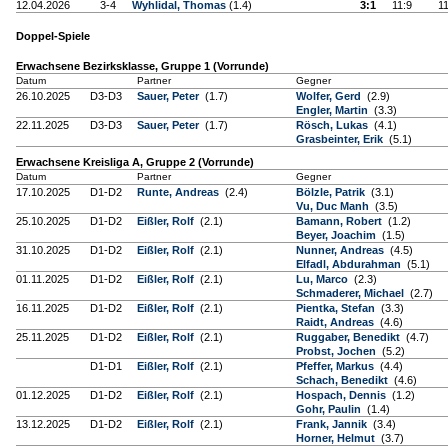
12.04.2026
3-4
Wyhlidal, Thomas
(1.4)
3:1
11:9
11
Doppel-Spiele
Erwachsene Bezirksklasse, Gruppe 1 (Vorrunde)
Datum
Partner
Gegner
26.10.2025
D3-D3
Sauer, Peter
(1.7)
Wolfer, Gerd
(2.9)
Engler, Martin
(3.3)
22.11.2025
D3-D3
Sauer, Peter
(1.7)
Rösch, Lukas
(4.1)
Grasbeinter, Erik
(5.1)
Erwachsene Kreisliga A, Gruppe 2 (Vorrunde)
Datum
Partner
Gegner
17.10.2025
D1-D2
Runte, Andreas
(2.4)
Bölzle, Patrik
(3.1)
Vu, Duc Manh
(3.5)
25.10.2025
D1-D2
Eißler, Rolf
(2.1)
Bamann, Robert
(1.2)
Beyer, Joachim
(1.5)
31.10.2025
D1-D2
Eißler, Rolf
(2.1)
Nunner, Andreas
(4.5)
Elfadl, Abdurahman
(5.1)
01.11.2025
D1-D2
Eißler, Rolf
(2.1)
Lu, Marco
(2.3)
Schmaderer, Michael
(2.7)
16.11.2025
D1-D2
Eißler, Rolf
(2.1)
Pientka, Stefan
(3.3)
Raidt, Andreas
(4.6)
25.11.2025
D1-D2
Eißler, Rolf
(2.1)
Ruggaber, Benedikt
(4.7)
Probst, Jochen
(5.2)
D1-D1
Eißler, Rolf
(2.1)
Pfeffer, Markus
(4.4)
Schach, Benedikt
(4.6)
01.12.2025
D1-D2
Eißler, Rolf
(2.1)
Hospach, Dennis
(1.2)
Gohr, Paulin
(1.4)
13.12.2025
D1-D2
Eißler, Rolf
(2.1)
Frank, Jannik
(3.4)
Horner, Helmut
(3.7)