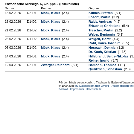
Erwachsene Kreisliga A, Gruppe 2 (Rückrunde)
Datum
Partner
Gegner
13.02.2026
D2-D1
Möck, Klaus
(2.4)
Kuhles, Steffen
(3.1)
Losert, Martin
(3.2)
15.02.2026
D1-D2
Möck, Klaus
(2.4)
Raidt, Andreas
(4.2)
Erbacher, Christiane
(5.4)
21.02.2026
D1-D2
Möck, Klaus
(2.4)
Trescher, Martin
(2.2)
Weber, Benjamin
(3.1)
28.02.2026
D1-D2
Möck, Klaus
(2.4)
Weigelt, Horst
(4.4)
Röhl, Hans-Joachim
(5.5)
06.03.2026
D1-D2
Möck, Klaus
(2.4)
Hospach, Dennis
(1.2)
Dr. Koch, Kristian
(1.13)
14.03.2026
D2-D1
Möck, Klaus
(2.4)
Hillebrand, Serge-Nikolas
(3.
Reiner, Ingrid
(3.7)
12.04.2026
D2-D1
Zwerger, Reinhard
(3.1)
Bamann, Thomas
(1.1)
Quilitzsch, Sebastian
(2.3)
Für den Inhalt verantwortlich: Tischtennis Baden-Württembe
© 1999-2026
nu Datenautomaten GmbH - Automatisierte int
Kontakt
,
Impressum
,
Datenschutz