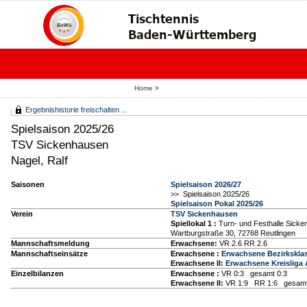
Home
>
Ergebnishistorie freischalten ...
Spielsaison 2025/26
TSV Sickenhausen
Nagel, Ralf
Saisonen
Spielsaison 2026/27
>> Spielsaison 2025/26
Spielsaison Pokal 2025/26
Verein
TSV Sickenhausen
Spiellokal 1
:
Turn- und Festhalle Sick
Wartburgstraße 30, 72768 Reutlingen
Mannschaftsmeldung
Erwachsene:
VR 2.6 RR 2.6
Mannschaftseinsätze
Erwachsene :
Erwachsene Bezirkskla
Erwachsene II:
Erwachsene Kreisliga 
Einzelbilanzen
Erwachsene :
VR 0:3 gesamt 0:3
Erwachsene II:
VR 1:9 RR 1:6 gesamt