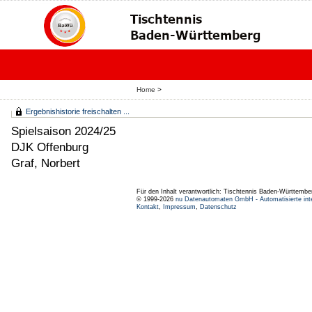
Home
>
Ergebnishistorie freischalten ...
Spielsaison 2024/25
DJK Offenburg
Graf, Norbert
Für den Inhalt verantwortlich: Tischtennis Baden-Württembe
© 1999-2026
nu Datenautomaten GmbH - Automatisierte int
Kontakt
,
Impressum
,
Datenschutz