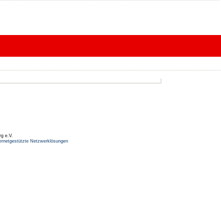
rg e.V.
ernetgestützte Netzwerklösungen