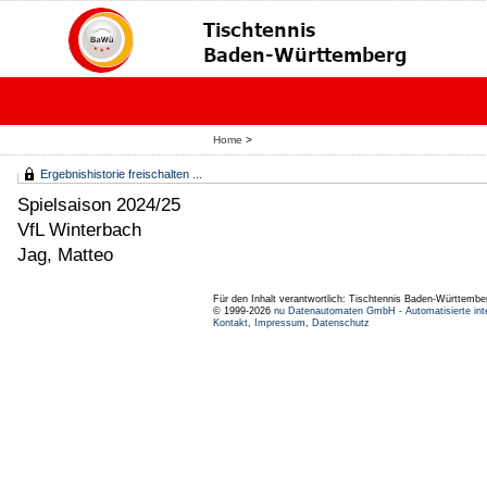
Home
>
Ergebnishistorie freischalten ...
Spielsaison 2024/25
VfL Winterbach
Jag, Matteo
Für den Inhalt verantwortlich: Tischtennis Baden-Württembe
© 1999-2026
nu Datenautomaten GmbH - Automatisierte int
Kontakt
,
Impressum
,
Datenschutz