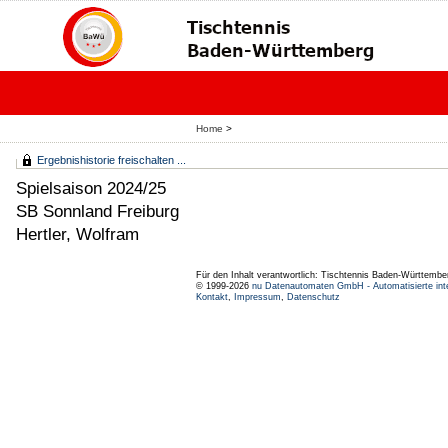
Home
>
Ergebnishistorie freischalten ...
Spielsaison 2024/25
SB Sonnland Freiburg
Hertler, Wolfram
Für den Inhalt verantwortlich: Tischtennis Baden-Württembe
© 1999-2026
nu Datenautomaten GmbH - Automatisierte int
Kontakt
,
Impressum
,
Datenschutz