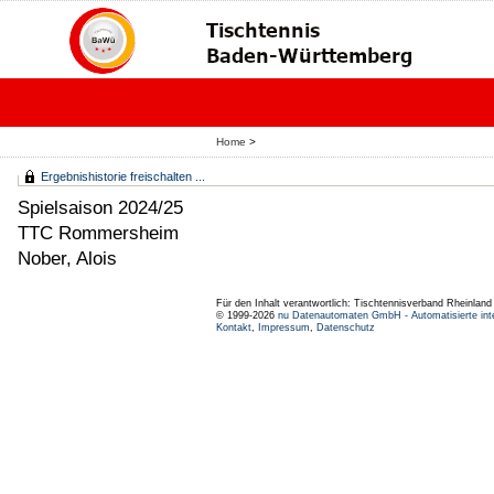
Home
>
Ergebnishistorie freischalten ...
Spielsaison 2024/25
TTC Rommersheim
Nober, Alois
Für den Inhalt verantwortlich: Tischtennisverband Rheinlan
© 1999-2026
nu Datenautomaten GmbH - Automatisierte int
Kontakt
,
Impressum
,
Datenschutz