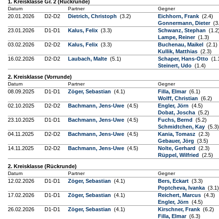
1. Kreisklasse Gr. 2 (Rückrunde)
Datum
Partner
Gegner
20.01.2026
D2-D2
Dietrich, Christoph
(3.2)
Eichhorn, Frank
(2.4)
Gonnermann, Dieter
(3
23.01.2026
D1-D1
Kalus, Felix
(3.3)
Schwanz, Stephan
(1.2
Lampe, Reiner
(1.3)
03.02.2026
D2-D2
Kalus, Felix
(3.3)
Buchenau, Maikel
(2.1)
Kullik, Matthias
(2.3)
16.02.2026
D2-D2
Laubach, Malte
(5.1)
Schaper, Hans-Otto
(1.
Steinert, Udo
(1.4)
2. Kreisklasse (Vorrunde)
Datum
Partner
Gegner
08.09.2025
D1-D1
Zöger, Sebastian
(4.1)
Filla, Elmar
(6.1)
Wolff, Christian
(6.2)
02.10.2025
D2-D2
Bachmann, Jens-Uwe
(4.5)
Engler, Jörn
(4.5)
Dobat, Joscha
(5.2)
23.10.2025
D1-D1
Bachmann, Jens-Uwe
(4.5)
Fuchs, Bernd
(5.2)
Schmidtchen, Kay
(5.3)
04.11.2025
D2-D2
Bachmann, Jens-Uwe
(4.5)
Kania, Tomasz
(2.3)
Gebauer, Jörg
(3.5)
14.11.2025
D2-D2
Bachmann, Jens-Uwe
(4.5)
Nolte, Gerhard
(2.3)
Rüppel, Wilfried
(2.5)
2. Kreisklasse (Rückrunde)
Datum
Partner
Gegner
12.02.2026
D1-D1
Zöger, Sebastian
(4.1)
Bers, Eckart
(3.3)
Poptcheva, Ivanka
(3.1)
17.02.2026
D1-D1
Zöger, Sebastian
(4.1)
Reichert, Marcus
(4.3)
Engler, Jörn
(4.5)
26.02.2026
D1-D1
Zöger, Sebastian
(4.1)
Kirschner, Frank
(6.2)
Filla, Elmar
(6.3)