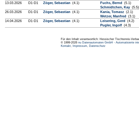
13.03.2026
D1-D1
Zöger, Sebastian
(4.1)
Fuchs, Bernd
(5.1)
Schmidtchen, Kay
(5.5)
26.03.2026
D1-D1
Zöger, Sebastian
(4.1)
Kania, Tomasz
(2.1)
Wetzer, Manfred
(3.1)
14.04.2026
D1-D1
Zöger, Sebastian
(4.1)
Leisering, Gerd
(4.2)
Pugler, Ingolf
(4.3)
Für den Inhalt verantwortlich: Hessischer Tischtennis-Verba
© 1999-2026
nu Datenautomaten GmbH - Automatisierte int
Kontakt
,
Impressum
,
Datenschutz