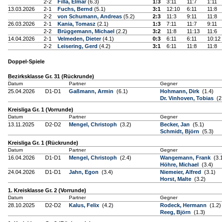
2-2
Filla, Elmar
(6.3)
1:3
3:11
11:7
1:11
13.03.2026
2-1
Fuchs, Bernd
(5.1)
3:1
12:10
6:11
11:8
2-2
von Schumann, Andreas
(5.2)
2:3
11:3
9:11
11:8
26.03.2026
2-1
Kania, Tomasz
(2.1)
1:3
7:11
11:7
9:11
2-2
Brüggemann, Michael
(2.2)
3:2
11:8
11:13
11:6
14.04.2026
2-1
Velmeden, Dieter
(4.1)
0:3
6:11
6:11
10:12
2-2
Leisering, Gerd
(4.2)
3:1
6:11
11:8
11:8
Doppel-Spiele
Bezirksklasse Gr. 31 (Rückrunde)
Datum
Partner
Gegner
25.04.2026
D1-D1
Gaßmann, Armin
(6.1)
Hohmann, Dirk
(1.4)
Dr. Vinhoven, Tobias
(2
Kreisliga Gr. 1 (Vorrunde)
Datum
Partner
Gegner
13.11.2025
D2-D2
Mengel, Christoph
(3.2)
Becker, Jan
(5.1)
Schmidt, Björn
(5.3)
Kreisliga Gr. 1 (Rückrunde)
Datum
Partner
Gegner
16.04.2026
D1-D1
Mengel, Christoph
(2.4)
Wangemann, Frank
(3.
Höhre, Michael
(3.4)
24.04.2026
D1-D1
Jahn, Egon
(3.4)
Niemeier, Alfred
(3.1)
Horst, Malte
(3.2)
1. Kreisklasse Gr. 2 (Vorrunde)
Datum
Partner
Gegner
28.10.2025
D2-D2
Kalus, Felix
(4.2)
Rodeck, Hermann
(1.2)
Reeg, Björn
(1.3)