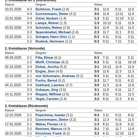
1. Kreisklasse Gr. 2 (Rückrunde)
Datum
Gegner
Sätze
20.01.2026
4-3
Eichhorn, Frank
(2.4)
3:1
11:6
6:11
11:6
4-4
Gonnermann, Dieter
(3.2)
3:0
11:8
13:11
11:9
23.01.2026
3-4
Gittel, Norbert
(1.4)
1:3
5:11
12:10
5:11
3-3
Lampe, Reiner
(1.3)
1:3
10:12
5:11
11:9
03.02.2026
3-4
Schröder, Reiner
(2.6)
3:1
11:8
11:13
11:0
3-3
Spannknebel, Michael
(2.4)
2:3
11:7
11:1
8:11
16.02.2026
2-1
Schaper, Hans-Otto
(1.1)
0:3
4:11
9:11
3:11
2-2
Rodeck, Hermann
(1.2)
0:3
9:11
7:11
3:11
2. Kreisklasse (Vorrunde)
Datum
Gegner
Sätze
08.09.2025
2-1
Filla, Elmar
(6.1)
0:3
7:11
3:11
5:11
2-2
Wolff, Christian
(6.2)
0:3
5:11
5:11
16:18
02.10.2025
3-4
Dobat, Joscha
(5.2)
3:1
10:12
11:8
11:6
3-3
Engler, Jörn
(4.5)
3:0
11:6
11:3
11:3
23.10.2025
2-1
von Schumann, Andreas
(5.1)
0:3
3:11
6:11
6:11
2-2
Fuchs, Bernd
(5.2)
2:3
11:7
9:11
6:11
04.11.2025
3-4
Gebhard, Laurenz
(3.7)
3:0
11:3
11:6
11:8
3-3
Gebauer, Jörg
(3.5)
3:1
11:8
6:11
11:7
14.11.2025
3-4
Rüppel, Wilfried
(2.5)
2:3
8:11
9:11
11:5
3-3
Vogel, Carsten
(2.4)
3:2
8:11
11:3
8:11
2. Kreisklasse (Rückrunde)
Datum
Gegner
Sätze
12.02.2026
2-1
Poptcheva, Ivanka
(3.1)
0:3
3:11
6:11
8:11
2-2
Gonnermann, Dieter
(3.2)
3:1
11:3
9:11
11:5
17.02.2026
2-1
Weber, Florian
(4.1)
1:3
8:11
11:8
6:11
2-2
Reichert, Marcus
(4.3)
3:1
7:11
11:7
11:8
26.02.2026
2-1
Kirschner, Frank
(6.2)
3:2
6:11
12:10
11:9