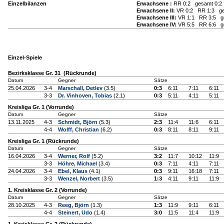
Einzelbilanzen
Erwachsene :
RR 0:2 gesamt 0:2
Erwachsene II:
VR 0:2 RR 1:3 ge
Erwachsene III:
VR 1:1 RR 3:5 ge
Erwachsene IV:
VR 5:5 RR 6:6 ge
Einzel-Spiele
Bezirksklasse Gr. 31 (Rückrunde)
Datum
Gegner
Sätze
25.04.2026
3-4
Marschall, Detlev
(3.5)
0:3
6:11
7:11
6:11
3-3
Dr. Vinhoven, Tobias
(2.1)
0:3
5:11
4:11
5:11
Kreisliga Gr. 1 (Vorrunde)
Datum
Gegner
Sätze
13.11.2025
4-3
Schmidt, Björn
(5.3)
2:3
11:4
11:6
6:11
4-4
Wolff, Christian
(6.2)
0:3
8:11
8:11
9:11
Kreisliga Gr. 1 (Rückrunde)
Datum
Gegner
Sätze
16.04.2026
3-4
Werner, Rolf
(5.2)
3:2
11:7
10:12
11:9
3-3
Höhre, Michael
(3.4)
0:3
7:11
4:11
7:11
24.04.2026
3-4
Ebel, Klaus
(4.1)
0:3
9:11
16:18
7:11
3-3
Wenzel, Norbert
(3.5)
1:3
4:11
9:11
11:9
1. Kreisklasse Gr. 2 (Vorrunde)
Datum
Gegner
Sätze
28.10.2025
4-3
Reeg, Björn
(1.3)
1:3
11:9
9:11
6:11
4-4
Steinert, Udo
(1.4)
3:0
11:5
11:4
11:9