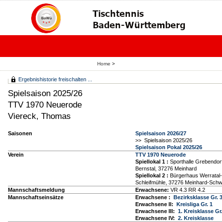
Home
>
Ergebnishistorie freischalten ...
Spielsaison 2025/26
TTV 1970 Neuerode
Viereck, Thomas
Saisonen
Spielsaison 2026/27
>> Spielsaison 2025/26
Spielsaison Pokal 2025/26
Verein
TTV 1970 Neuerode
Spiellokal 1
:
Sporthalle Grebendor
Bernstal, 37276 Meinhard
Spiellokal 2
:
Bürgerhaus Werratal
Schleifmühle, 37276 Meinhard-Sch
Mannschaftsmeldung
Erwachsene:
VR 4.3 RR 4.2
Mannschaftseinsätze
Erwachsene :
Bezirksklasse Gr. 
Erwachsene II:
Kreisliga Gr. 1
Erwachsene III:
1. Kreisklasse Gr.
Erwachsene IV:
2. Kreisklasse