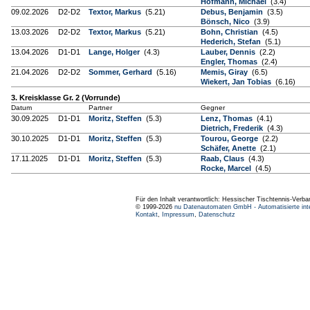
Hofmann, Michael
(3.4)
09.02.2026
D2-D2
Textor, Markus
(5.21)
Debus, Benjamin
(3.5)
Bönsch, Nico
(3.9)
13.03.2026
D2-D2
Textor, Markus
(5.21)
Bohn, Christian
(4.5)
Hederich, Stefan
(5.1)
13.04.2026
D1-D1
Lange, Holger
(4.3)
Lauber, Dennis
(2.2)
Engler, Thomas
(2.4)
21.04.2026
D2-D2
Sommer, Gerhard
(5.16)
Memis, Giray
(6.5)
Wiekert, Jan Tobias
(6.16)
3. Kreisklasse Gr. 2 (Vorrunde)
Datum
Partner
Gegner
30.09.2025
D1-D1
Moritz, Steffen
(5.3)
Lenz, Thomas
(4.1)
Dietrich, Frederik
(4.3)
30.10.2025
D1-D1
Moritz, Steffen
(5.3)
Tourou, George
(2.2)
Schäfer, Anette
(2.1)
17.11.2025
D1-D1
Moritz, Steffen
(5.3)
Raab, Claus
(4.3)
Rocke, Marcel
(4.5)
Für den Inhalt verantwortlich: Hessischer Tischtennis-Verba
© 1999-2026
nu Datenautomaten GmbH - Automatisierte int
Kontakt
,
Impressum
,
Datenschutz