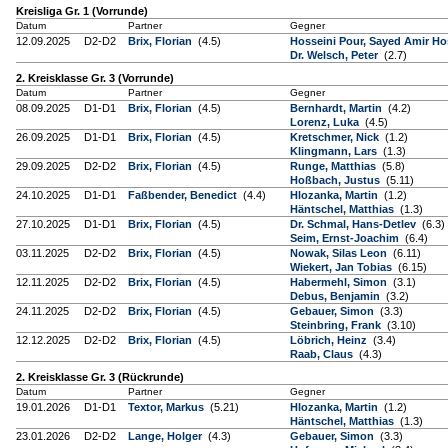
Kreisliga Gr. 1 (Vorrunde)
Datum
Partner
Gegner
12.09.2025
D2-D2
Brix, Florian
(4.5)
Hosseini Pour, Sayed Amir H
Dr. Welsch, Peter
(2.7)
2. Kreisklasse Gr. 3 (Vorrunde)
Datum
Partner
Gegner
08.09.2025
D1-D1
Brix, Florian
(4.5)
Bernhardt, Martin
(4.2)
Lorenz, Luka
(4.5)
26.09.2025
D1-D1
Brix, Florian
(4.5)
Kretschmer, Nick
(1.2)
Klingmann, Lars
(1.3)
29.09.2025
D2-D2
Brix, Florian
(4.5)
Runge, Matthias
(5.8)
Hoßbach, Justus
(5.11)
24.10.2025
D1-D1
Faßbender, Benedict
(4.4)
Hlozanka, Martin
(1.2)
Häntschel, Matthias
(1.3)
27.10.2025
D1-D1
Brix, Florian
(4.5)
Dr. Schmal, Hans-Detlev
(6.3)
Seim, Ernst-Joachim
(6.4)
03.11.2025
D2-D2
Brix, Florian
(4.5)
Nowak, Silas Leon
(6.11)
Wiekert, Jan Tobias
(6.15)
12.11.2025
D2-D2
Brix, Florian
(4.5)
Habermehl, Simon
(3.1)
Debus, Benjamin
(3.2)
24.11.2025
D2-D2
Brix, Florian
(4.5)
Gebauer, Simon
(3.3)
Steinbring, Frank
(3.10)
12.12.2025
D2-D2
Brix, Florian
(4.5)
Löbrich, Heinz
(3.4)
Raab, Claus
(4.3)
2. Kreisklasse Gr. 3 (Rückrunde)
Datum
Partner
Gegner
19.01.2026
D1-D1
Textor, Markus
(5.21)
Hlozanka, Martin
(1.2)
Häntschel, Matthias
(1.3)
23.01.2026
D2-D2
Lange, Holger
(4.3)
Gebauer, Simon
(3.3)