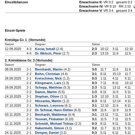
Einzelbilanzen
Erwachsene II:
VR 0:2 gesamt 0:2
Erwachsene IV:
VR 8:10 RR 2:10 g
Erwachsene V:
VR 3:4 gesamt 3:4
Einzel-Spiele
Kreisliga Gr. 1 (Vorrunde)
Datum
Gegner
Sätze
12.09.2025
4-3
Kocar, Ismail
(2.4)
2:3
10:12
3:11
12:10
4-4
Dr. Welsch, Peter
(2.7)
2:3
13:15
11:6
11:5
2. Kreisklasse Gr. 3 (Vorrunde)
Datum
Gegner
Sätze
08.09.2025
2-1
Bernhardt, Martin
(4.2)
3:0
11:7
11:6
11:6
2-2
Bohn, Christian
(4.4)
3:1
8:11
15:13
11:7
26.09.2025
2-1
Kretschmer, Nick
(1.2)
0:3
1:11
4:11
5:11
2-2
Klingmann, Lars
(1.3)
0:3
7:11
8:11
10:12
29.09.2025
2-1
Schepp, Matthias
(5.3)
2:3
5:11
13:11
4:11
2-2
Damm, Martin
(5.5)
1:3
6:11
11:5
5:11
24.10.2025
2-1
Stephan, Oliver
(1.1)
1:3
12:10
3:11
1:11
2-2
Hlozanka, Martin
(1.2)
0:3
6:11
12:14
4:11
27.10.2025
2-1
Schwarz, Leonora
(6.1)
3:1
12:10
11:6
8:11
2-2
Dr. Schmal, Hans-Detlev
(6.3)
3:0
11:6
11:9
11:9
03.11.2025
2-1
Benhardt, Waldemar
(6.4)
3:1
13:11
7:11
11:8
2-2
Younan, Flobateer
(6.10)
3:1
11:5
7:11
11:5
12.11.2025
2-1
Schmidt, Michael Tobias
(2.2)
0:3
8:11
9:11
3:11
2-2
Habermehl, Simon
(3.1)
3:2
11:7
11:13
5:11
24.11.2025
2-1
Demper, Daniel
(3.2)
0:3
5:11
6:11
5:11