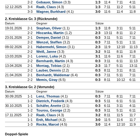
2-2
Gebauer, Simon
(3.3)
1:3
11:4
7:11
4:11
12.12.2025
3-4
Raab, Claus
(4.3)
1:3
7:11
11:2
5:11
3-3
Wagner, Burkhard
(4.1)
3:0
11:6
11:4
11:8
2. Kreisklasse Gr. 3 (Rückrunde)
Datum
Gegner
Sätze
19.01.2026
2-1
Stephan, Oliver
(1.1)
1:3
11:8
3:11
5:11
2-2
Hlozanka, Martin
(1.2)
2:3
13:11
8:11
11:2
23.01.2026
2-1
Demper, Daniel
(3.1)
0:3
3:11
5:11
7:11
2-2
Wenzel, Steffen
(3.2)
0:3
7:11
5:11
1:11
09.02.2026
2-1
Habermehl, Simon
(3.1)
2:3
11:9
12:10
11:13
2-2
Weiß, Janne
(3.3)
3:2
9:11
8:11
11:8
13.03.2026
2-1
Lorenz, Luka
(4.2)
3:1
11:6
11:6
7:11
2-2
Bernhardt, Martin
(4.3)
0:3
3:11
6:11
11:13
13.04.2026
2-1
Montag, Tobias
(2.1)
2:3
11:7
5:11
13:11
2-2
Lauber, Dennis
(2.2)
0:3
8:11
3:11
8:11
21.04.2026
2-1
Benhardt, Waldemar
(6.4)
0:3
7:11
5:11
7:11
2-2
Memis, Giray
(6.5)
0:3
8:11
10:12
6:11
3. Kreisklasse Gr. 2 (Vorrunde)
Datum
Gegner
Sätze
30.09.2025
1-1
Lenz, Thomas
(4.1)
0:3
7:11
8:11
7:11
1-2
Dietrich, Frederik
(4.3)
0:3
5:11
6:11
5:11
30.10.2025
1-1
Schäfer, Anette
(2.1)
0:3
6:11
3:11
4:11
1-2
Tourou, George
(2.2)
0:3
9:11
5:11
6:11
17.11.2025
1-2
Raab, Claus
(4.3)
3:2
8:11
11:5
11:7
1-1
Erdt, Michael
(4.2)
3:0
11:5
11:6
11:7
1-3
Rocke, Marcel
(4.5)
3:0
11:4
12:10
11:9
Doppel-Spiele