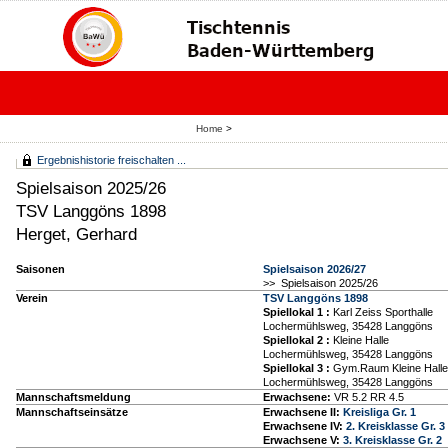
Home
>
Ergebnishistorie freischalten ...
Spielsaison 2025/26
TSV Langgöns 1898
Herget, Gerhard
Saisonen
Spielsaison 2026/27
>> Spielsaison 2025/26
Verein
TSV Langgöns 1898
Spiellokal 1
:
Karl Zeiss Sporthalle
Lochermühlsweg, 35428 Langgöns
Spiellokal 2
:
Kleine Halle
Lochermühlsweg, 35428 Langgöns
Spiellokal 3
:
Gym.Raum Kleine Halle
Lochermühlsweg, 35428 Langgöns
Mannschaftsmeldung
Erwachsene:
VR 5.2 RR 4.5
Mannschaftseinsätze
Erwachsene II:
Kreisliga Gr. 1
Erwachsene IV:
2. Kreisklasse Gr. 3
Erwachsene V:
3. Kreisklasse Gr. 2