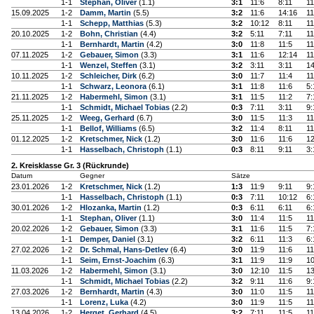
1-1
Stephan, Oliver
(1.1)
3:1
11:6
8:11
11
15.09.2025
1-2
Damm, Martin
(5.5)
3:2
11:6
14:16
11
1-1
Schepp, Matthias
(5.3)
3:2
10:12
8:11
11
20.10.2025
1-2
Bohn, Christian
(4.4)
3:2
5:11
7:11
11
1-1
Bernhardt, Martin
(4.2)
3:0
11:8
11:5
11
07.11.2025
1-2
Gebauer, Simon
(3.3)
3:1
11:6
12:14
11
1-1
Wenzel, Steffen
(3.1)
3:2
3:11
3:11
14
10.11.2025
1-2
Schleicher, Dirk
(6.2)
3:0
11:7
11:4
11
1-1
Schwarz, Leonora
(6.1)
3:1
11:8
11:6
5:
21.11.2025
1-2
Habermehl, Simon
(3.1)
3:1
11:5
11:2
7:
1-1
Schmidt, Michael Tobias
(2.2)
0:3
7:11
3:11
9:
25.11.2025
1-2
Weeg, Gerhard
(6.7)
3:0
11:5
11:3
11
1-1
Bellof, Williams
(6.5)
3:2
11:4
8:11
11
01.12.2025
1-2
Kretschmer, Nick
(1.2)
3:0
11:6
11:6
12
1-1
Hasselbach, Christoph
(1.1)
0:3
8:11
9:11
3:
2. Kreisklasse Gr. 3 (Rückrunde)
Datum
Gegner
Sätze
23.01.2026
1-2
Kretschmer, Nick
(1.2)
1:3
11:9
9:11
9:
1-1
Hasselbach, Christoph
(1.1)
0:3
7:11
10:12
6:
30.01.2026
1-2
Hlozanka, Martin
(1.2)
0:3
6:11
6:11
6:
1-1
Stephan, Oliver
(1.1)
3:0
11:4
11:5
11
20.02.2026
1-2
Gebauer, Simon
(3.3)
3:1
11:6
11:5
7:
1-1
Demper, Daniel
(3.1)
3:2
6:11
11:3
6:
27.02.2026
1-2
Dr. Schmal, Hans-Detlev
(6.4)
3:0
11:9
11:6
11
1-1
Seim, Ernst-Joachim
(6.3)
3:1
11:9
11:9
10
11.03.2026
1-2
Habermehl, Simon
(3.1)
3:0
12:10
11:5
13
1-1
Schmidt, Michael Tobias
(2.2)
3:2
9:11
11:6
9:
27.03.2026
1-2
Bernhardt, Martin
(4.3)
3:0
11:0
11:5
11
1-1
Lorenz, Luka
(4.2)
3:0
11:9
11:5
11
13.04.2026
1-2
Herget, Gerhard
(4.5)
3:2
7:11
11:5
11