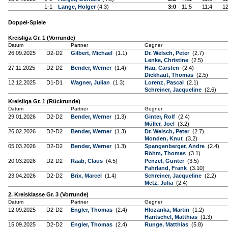
1-1
Lange, Holger
(4.3)
3:0
11:5
11:4
12
Doppel-Spiele
Kreisliga Gr. 1 (Vorrunde)
Datum
Partner
Gegner
26.09.2025
D2-D2
Gilbert, Michael
(1.1)
Dr. Welsch, Peter
(2.7)
Lenke, Christine
(2.5)
27.11.2025
D2-D2
Bender, Werner
(1.4)
Hau, Carsten
(2.4)
Dickhaut, Thomas
(2.5)
12.12.2025
D1-D1
Wagner, Julian
(1.3)
Lorenz, Pascal
(2.1)
Schreiner, Jacqueline
(2.6)
Kreisliga Gr. 1 (Rückrunde)
Datum
Partner
Gegner
29.01.2026
D2-D2
Bender, Werner
(1.3)
Ginter, Rolf
(2.4)
Müller, Joel
(3.2)
26.02.2026
D2-D2
Bender, Werner
(1.3)
Dr. Welsch, Peter
(2.7)
Monden, Knut
(3.2)
05.03.2026
D2-D2
Bender, Werner
(1.3)
Spangenberger, Andre
(2.4)
Röhm, Thomas
(3.1)
20.03.2026
D2-D2
Raab, Claus
(4.5)
Penzel, Gunter
(3.5)
Fahrland, Frank
(3.10)
23.04.2026
D2-D2
Brix, Marcel
(1.4)
Schreiner, Jacqueline
(2.2)
Metz, Julia
(2.4)
2. Kreisklasse Gr. 3 (Vorrunde)
Datum
Partner
Gegner
12.09.2025
D2-D2
Engler, Thomas
(2.4)
Hlozanka, Martin
(1.2)
Häntschel, Matthias
(1.3)
15.09.2025
D2-D2
Engler, Thomas
(2.4)
Runge, Matthias
(5.8)