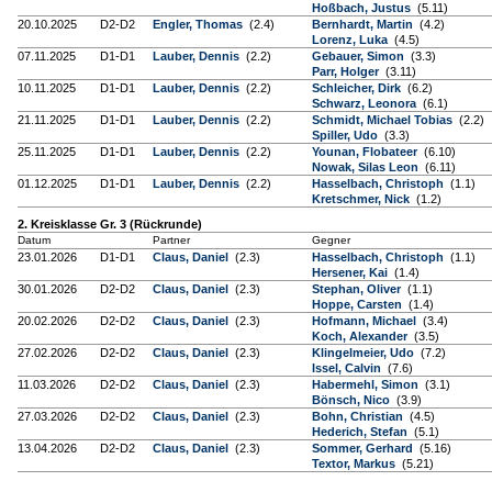
Hoßbach, Justus
(5.11)
20.10.2025
D2-D2
Engler, Thomas
(2.4)
Bernhardt, Martin
(4.2)
Lorenz, Luka
(4.5)
07.11.2025
D1-D1
Lauber, Dennis
(2.2)
Gebauer, Simon
(3.3)
Parr, Holger
(3.11)
10.11.2025
D1-D1
Lauber, Dennis
(2.2)
Schleicher, Dirk
(6.2)
Schwarz, Leonora
(6.1)
21.11.2025
D1-D1
Lauber, Dennis
(2.2)
Schmidt, Michael Tobias
(2.2)
Spiller, Udo
(3.3)
25.11.2025
D1-D1
Lauber, Dennis
(2.2)
Younan, Flobateer
(6.10)
Nowak, Silas Leon
(6.11)
01.12.2025
D1-D1
Lauber, Dennis
(2.2)
Hasselbach, Christoph
(1.1)
Kretschmer, Nick
(1.2)
2. Kreisklasse Gr. 3 (Rückrunde)
Datum
Partner
Gegner
23.01.2026
D1-D1
Claus, Daniel
(2.3)
Hasselbach, Christoph
(1.1)
Hersener, Kai
(1.4)
30.01.2026
D2-D2
Claus, Daniel
(2.3)
Stephan, Oliver
(1.1)
Hoppe, Carsten
(1.4)
20.02.2026
D2-D2
Claus, Daniel
(2.3)
Hofmann, Michael
(3.4)
Koch, Alexander
(3.5)
27.02.2026
D2-D2
Claus, Daniel
(2.3)
Klingelmeier, Udo
(7.2)
Issel, Calvin
(7.6)
11.03.2026
D2-D2
Claus, Daniel
(2.3)
Habermehl, Simon
(3.1)
Bönsch, Nico
(3.9)
27.03.2026
D2-D2
Claus, Daniel
(2.3)
Bohn, Christian
(4.5)
Hederich, Stefan
(5.1)
13.04.2026
D2-D2
Claus, Daniel
(2.3)
Sommer, Gerhard
(5.16)
Textor, Markus
(5.21)