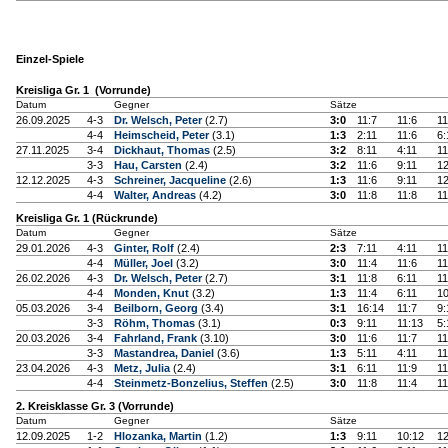
Einzel-Spiele
Kreisliga Gr. 1 (Vorrunde)
Datum
Gegner
Sätze
26.09.2025
4-3
Dr. Welsch, Peter
(2.7)
3:0
11:7
11:6
11
4-4
Heimscheid, Peter
(3.1)
1:3
2:11
11:6
6:
27.11.2025
3-4
Dickhaut, Thomas
(2.5)
3:2
8:11
4:11
11
3-3
Hau, Carsten
(2.4)
3:2
11:6
9:11
12
12.12.2025
4-3
Schreiner, Jacqueline
(2.6)
1:3
11:6
9:11
12
4-4
Walter, Andreas
(4.2)
3:0
11:8
11:8
11
Kreisliga Gr. 1 (Rückrunde)
Datum
Gegner
Sätze
29.01.2026
4-3
Ginter, Rolf
(2.4)
2:3
7:11
4:11
11
4-4
Müller, Joel
(3.2)
3:0
11:4
11:6
11
26.02.2026
4-3
Dr. Welsch, Peter
(2.7)
3:1
11:8
6:11
11
4-4
Monden, Knut
(3.2)
1:3
11:4
6:11
10
05.03.2026
3-4
Beilborn, Georg
(3.4)
3:1
16:14
11:7
9:
3-3
Röhm, Thomas
(3.1)
0:3
9:11
11:13
5:
20.03.2026
3-4
Fahrland, Frank
(3.10)
3:0
11:6
11:7
11
3-3
Mastandrea, Daniel
(3.6)
1:3
5:11
4:11
11
23.04.2026
4-3
Metz, Julia
(2.4)
3:1
6:11
11:9
11
4-4
Steinmetz-Bonzelius, Steffen
(2.5)
3:0
11:8
11:4
11
2. Kreisklasse Gr. 3 (Vorrunde)
Datum
Gegner
Sätze
12.09.2025
1-2
Hlozanka, Martin
(1.2)
1:3
9:11
10:12
12