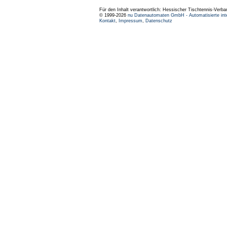
Für den Inhalt verantwortlich: Hessischer Tischtennis-Verba
© 1999-2026
nu Datenautomaten GmbH - Automatisierte int
Kontakt
,
Impressum
,
Datenschutz