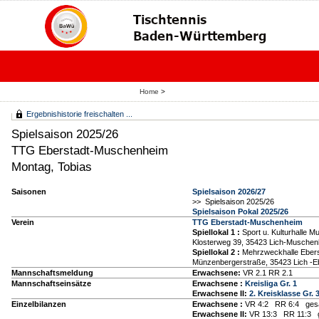
Home
>
Ergebnishistorie freischalten ...
Spielsaison 2025/26
TTG Eberstadt-Muschenheim
Montag, Tobias
Saisonen
Spielsaison 2026/27
>> Spielsaison 2025/26
Spielsaison Pokal 2025/26
Verein
TTG Eberstadt-Muschenheim
Spiellokal 1
:
Sport u. Kulturhalle 
Klosterweg 39, 35423 Lich-Musche
Spiellokal 2
:
Mehrzweckhalle Ebers
Münzenbergerstraße, 35423 Lich -E
Mannschaftsmeldung
Erwachsene:
VR 2.1 RR 2.1
Mannschaftseinsätze
Erwachsene :
Kreisliga Gr. 1
Erwachsene II:
2. Kreisklasse Gr. 
Einzelbilanzen
Erwachsene :
VR 4:2 RR 6:4 gesa
Erwachsene II:
VR 13:3 RR 11:3 g