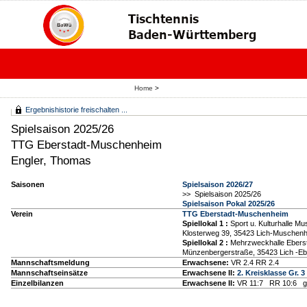
Home
>
Ergebnishistorie freischalten ...
Spielsaison 2025/26
TTG Eberstadt-Muschenheim
Engler, Thomas
Saisonen
Spielsaison 2026/27
>> Spielsaison 2025/26
Spielsaison Pokal 2025/26
Verein
TTG Eberstadt-Muschenheim
Spiellokal 1
:
Sport u. Kulturhalle M
Klosterweg 39, 35423 Lich-Muschen
Spiellokal 2
:
Mehrzweckhalle Ebers
Münzenbergerstraße, 35423 Lich -Eb
Mannschaftsmeldung
Erwachsene:
VR 2.4 RR 2.4
Mannschaftseinsätze
Erwachsene II:
2. Kreisklasse Gr. 3
Einzelbilanzen
Erwachsene II:
VR 11:7 RR 10:6 g