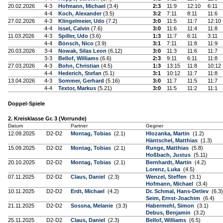
20.02.2026
4-3
Hofmann, Michael
(3.4)
2:3
11:9
12:10
6:11
4-4
Koch, Alexander
(3.5)
3:2
7:11
8:11
11:6
27.02.2026
4-3
Klingelmeier, Udo
(7.2)
3:0
11:5
11:7
12:10
4-4
Issel, Calvin
(7.6)
3:0
11:6
11:4
11:8
11.03.2026
4-3
Spiller, Udo
(3.6)
1:3
11:7
6:11
3:11
4-4
Bönsch, Nico
(3.9)
3:1
7:11
11:8
11:9
20.03.2026
3-4
Nowak, Silas Leon
(6.12)
3:0
11:3
11:6
11:7
3-3
Bellof, Williams
(6.6)
2:3
9:11
6:11
11:8
27.03.2026
4-3
Bohn, Christian
(4.5)
1:3
13:15
11:8
10:12
4-4
Hederich, Stefan
(5.1)
3:1
10:12
11:7
11:8
13.04.2026
4-3
Sommer, Gerhard
(5.16)
3:0
11:7
11:5
11:7
4-4
Textor, Markus
(5.21)
3:0
11:5
11:2
11:1
Doppel-Spiele
2. Kreisklasse Gr. 3 (Vorrunde)
Datum
Partner
Gegner
12.09.2025
D2-D2
Montag, Tobias
(2.1)
Hlozanka, Martin
(1.2)
Häntschel, Matthias
(1.3)
15.09.2025
D2-D2
Montag, Tobias
(2.1)
Runge, Matthias
(5.8)
Hoßbach, Justus
(5.11)
20.10.2025
D2-D2
Montag, Tobias
(2.1)
Bernhardt, Martin
(4.2)
Lorenz, Luka
(4.5)
07.11.2025
D2-D2
Claus, Daniel
(2.3)
Wenzel, Steffen
(3.1)
Hofmann, Michael
(3.4)
10.11.2025
D2-D2
Erdt, Michael
(4.2)
Dr. Schmal, Hans-Detlev
(6.3)
Seim, Ernst-Joachim
(6.4)
21.11.2025
D2-D2
Sossna, Melanie
(3.3)
Habermehl, Simon
(3.1)
Debus, Benjamin
(3.2)
25.11.2025
D2-D2
Claus, Daniel
(2.3)
Bellof, Williams
(6.5)