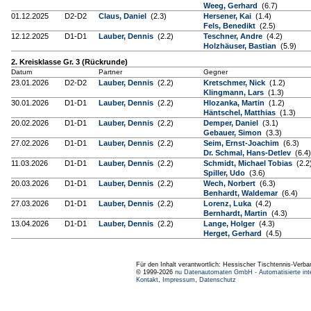
Weeg, Gerhard
(6.7)
01.12.2025
D2-D2
Claus, Daniel
(2.3)
Hersener, Kai
(1.4)
Fels, Benedikt
(2.5)
12.12.2025
D1-D1
Lauber, Dennis
(2.2)
Teschner, Andre
(4.2)
Holzhäuser, Bastian
(5.9)
2. Kreisklasse Gr. 3 (Rückrunde)
Datum
Partner
Gegner
23.01.2026
D2-D2
Lauber, Dennis
(2.2)
Kretschmer, Nick
(1.2)
Klingmann, Lars
(1.3)
30.01.2026
D1-D1
Lauber, Dennis
(2.2)
Hlozanka, Martin
(1.2)
Häntschel, Matthias
(1.3)
20.02.2026
D1-D1
Lauber, Dennis
(2.2)
Demper, Daniel
(3.1)
Gebauer, Simon
(3.3)
27.02.2026
D1-D1
Lauber, Dennis
(2.2)
Seim, Ernst-Joachim
(6.3)
Dr. Schmal, Hans-Detlev
(6.4)
11.03.2026
D1-D1
Lauber, Dennis
(2.2)
Schmidt, Michael Tobias
(2.2
Spiller, Udo
(3.6)
20.03.2026
D1-D1
Lauber, Dennis
(2.2)
Wech, Norbert
(6.3)
Benhardt, Waldemar
(6.4)
27.03.2026
D1-D1
Lauber, Dennis
(2.2)
Lorenz, Luka
(4.2)
Bernhardt, Martin
(4.3)
13.04.2026
D1-D1
Lauber, Dennis
(2.2)
Lange, Holger
(4.3)
Herget, Gerhard
(4.5)
Für den Inhalt verantwortlich: Hessischer Tischtennis-Verba
© 1999-2026
nu Datenautomaten GmbH - Automatisierte int
Kontakt
,
Impressum
,
Datenschutz