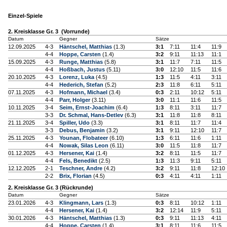
Einzel-Spiele
2. Kreisklasse Gr. 3 (Vorrunde)
Datum
Gegner
Sätze
12.09.2025
4-3
Häntschel, Matthias
(1.3)
3:1
7:11
11:4
11:9
4-4
Hoppe, Carsten
(1.4)
3:2
9:11
11:13
11:1
15.09.2025
4-3
Runge, Matthias
(5.8)
3:1
11:7
7:11
11:5
4-4
Hoßbach, Justus
(5.11)
3:0
12:10
11:5
11:6
20.10.2025
4-3
Lorenz, Luka
(4.5)
1:3
11:5
4:11
3:11
4-4
Hederich, Stefan
(5.2)
2:3
11:8
6:11
5:11
07.11.2025
4-3
Hofmann, Michael
(3.4)
0:3
2:11
10:12
5:11
4-4
Parr, Holger
(3.11)
3:0
11:1
11:6
11:5
10.11.2025
3-4
Seim, Ernst-Joachim
(6.4)
1:3
8:11
3:11
11:7
3-3
Dr. Schmal, Hans-Detlev
(6.3)
3:1
11:8
11:8
8:11
21.11.2025
3-4
Spiller, Udo
(3.3)
3:1
8:11
11:7
11:4
3-3
Debus, Benjamin
(3.2)
3:1
9:11
12:10
11:7
25.11.2025
4-3
Younan, Flobateer
(6.10)
1:3
6:11
11:6
1:11
4-4
Nowak, Silas Leon
(6.11)
3:0
11:5
11:8
11:7
01.12.2025
4-3
Hersener, Kai
(1.4)
3:2
8:11
11:5
11:7
4-4
Fels, Benedikt
(2.5)
1:3
11:3
9:11
5:11
12.12.2025
2-1
Teschner, Andre
(4.2)
3:2
9:11
11:8
12:10
2-2
Brix, Florian
(4.5)
0:3
4:11
4:11
1:11
2. Kreisklasse Gr. 3 (Rückrunde)
Datum
Gegner
Sätze
23.01.2026
4-3
Klingmann, Lars
(1.3)
0:3
8:11
10:12
1:11
4-4
Hersener, Kai
(1.4)
3:2
12:14
11:9
5:11
30.01.2026
4-3
Häntschel, Matthias
(1.3)
0:3
9:11
11:13
4:11
4-4
Hoppe, Carsten
(1.4)
3:1
8:11
11:6
11:5