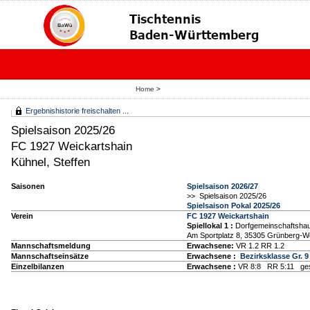
Home
>
Ergebnishistorie freischalten ...
Spielsaison 2025/26
FC 1927 Weickartshain
Kühnel, Steffen
Saisonen
Spielsaison 2026/27
>> Spielsaison 2025/26
Spielsaison Pokal 2025/26
Verein
FC 1927 Weickartshain
Spiellokal 1
:
Dorfgemeinschaftsha
Am Sportplatz 8, 35305 Grünberg-W
Mannschaftsmeldung
Erwachsene:
VR 1.2 RR 1.2
Mannschaftseinsätze
Erwachsene :
Bezirksklasse Gr. 9
Einzelbilanzen
Erwachsene :
VR 8:8 RR 5:11 ges