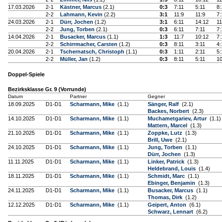
17.03.2026
2-1
Kästner, Marcus
(2.1)
0:3
7:11
5:11
8:
2-2
Lahmann, Kevin
(2.2)
3:1
11:9
11:9
7:
24.03.2026
2-1
Dürr, Jochen
(1.2)
3:1
6:11
14:12
11
2-2
Jung, Torben
(2.1)
0:3
6:11
7:11
7:
14.04.2026
2-1
Busacker, Marcus
(1.1)
1:3
11:7
10:12
7:
2-2
Schirrmacher, Carsten
(1.2)
0:3
8:11
3:11
4:
20.04.2026
2-1
Tschernatsch, Christoph
(1.1)
0:3
1:11
2:11
5:
2-2
Müller, Jan
(1.2)
0:3
8:11
5:11
10
Doppel-Spiele
Bezirksklasse Gr. 9 (Vorrunde)
Datum
Partner
Gegner
18.09.2025
D1-D1
Scharmann, Mike
(1.1)
Sänger, Ralf
(2.1)
Backes, Norbert
(2.3)
14.10.2025
D1-D1
Scharmann, Mike
(1.1)
Muchametgariev, Artur
(1.1)
Mattern, Marcel
(1.3)
21.10.2025
D1-D1
Scharmann, Mike
(1.1)
Zoppke, Lutz
(1.3)
Brill, Uwe
(2.1)
24.10.2025
D1-D1
Scharmann, Mike
(1.1)
Jung, Torben
(1.1)
Dürr, Jochen
(1.3)
11.11.2025
D1-D1
Scharmann, Mike
(1.1)
Linker, Patrick
(1.3)
Heldebrand, Louis
(1.4)
18.11.2025
D1-D1
Scharmann, Mike
(1.1)
Schmidt, Marc
(1.1)
Ebinger, Benjamin
(1.3)
24.11.2025
D1-D1
Scharmann, Mike
(1.1)
Busacker, Marcus
(1.1)
Thomas, Dirk
(1.2)
12.12.2025
D1-D1
Scharmann, Mike
(1.1)
Geipert, Anton
(6.1)
Schwarz, Lennart
(6.2)