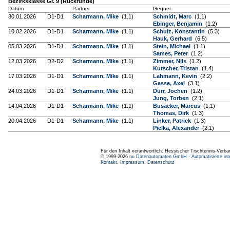
Bezirksklasse Gr. 9 (Rückrunde)
Datum
Partner
Gegner
30.01.2026
D1-D1
Scharmann, Mike
(1.1)
Schmidt, Marc
(1.1)
Ebinger, Benjamin
(1.2)
10.02.2026
D1-D1
Scharmann, Mike
(1.1)
Schulz, Konstantin
(5.3)
Hauk, Gerhard
(6.5)
05.03.2026
D1-D1
Scharmann, Mike
(1.1)
Stein, Michael
(1.1)
Sames, Peter
(1.2)
12.03.2026
D2-D2
Scharmann, Mike
(1.1)
Zimmer, Nils
(1.2)
Kutscher, Tristan
(1.4)
17.03.2026
D1-D1
Scharmann, Mike
(1.1)
Lahmann, Kevin
(2.2)
Gasse, Axel
(3.1)
24.03.2026
D1-D1
Scharmann, Mike
(1.1)
Dürr, Jochen
(1.2)
Jung, Torben
(2.1)
14.04.2026
D1-D1
Scharmann, Mike
(1.1)
Busacker, Marcus
(1.1)
Thomas, Dirk
(1.3)
20.04.2026
D1-D1
Scharmann, Mike
(1.1)
Linker, Patrick
(1.3)
Pielka, Alexander
(2.1)
Für den Inhalt verantwortlich: Hessischer Tischtennis-Verba
© 1999-2026
nu Datenautomaten GmbH - Automatisierte int
Kontakt
,
Impressum
,
Datenschutz