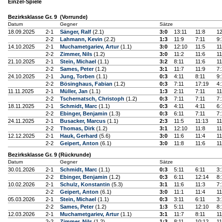
Einzel-Spiele
Bezirksklasse Gr. 9 (Vorrunde)
Datum
Gegner
Sätze
18.09.2025
2-1
Sänger, Ralf
(2.1)
3:0
13:11
11:8
12
2-2
Lahmann, Kevin
(2.2)
1:3
11:9
7:11
9:
14.10.2025
2-1
Muchametgariev, Artur
(1.1)
3:0
12:10
11:5
11
2-2
Zimmer, Nils
(1.2)
3:0
11:2
11:6
11
21.10.2025
2-1
Stein, Michael
(1.1)
3:2
8:11
11:6
11
2-2
Sames, Peter
(1.2)
3:1
11:7
11:9
7:
24.10.2025
2-1
Jung, Torben
(1.1)
0:3
4:11
8:11
9:
2-2
Bösinghaus, Fabian
(1.2)
0:3
7:11
17:19
4:
11.11.2025
2-1
Müller, Jan
(1.1)
1:3
2:11
7:11
11
2-2
Tschernatsch, Christoph
(1.2)
0:3
7:11
7:11
7:
18.11.2025
2-1
Schmidt, Marc
(1.1)
0:3
4:11
4:11
6:
2-2
Ebinger, Benjamin
(1.3)
0:3
6:11
7:11
7:
24.11.2025
2-1
Busacker, Marcus
(1.1)
2:3
11:5
11:13
11
2-2
Thomas, Dirk
(1.2)
3:1
12:10
11:8
11
12.12.2025
2-1
Hauk, Gerhard
(5.6)
3:0
11:6
11:4
11
2-2
Geipert, Anton
(6.1)
3:0
11:8
11:6
11
Bezirksklasse Gr. 9 (Rückrunde)
Datum
Gegner
Sätze
30.01.2026
2-1
Schmidt, Marc
(1.1)
0:3
5:11
6:11
3:
2-2
Ebinger, Benjamin
(1.2)
0:3
6:11
12:14
8:
10.02.2026
2-1
Schulz, Konstantin
(5.3)
3:1
11:6
11:3
7:
2-2
Geipert, Anton
(6.1)
3:0
11:1
11:4
11
05.03.2026
2-1
Stein, Michael
(1.1)
0:3
3:11
6:11
3:
2-2
Sames, Peter
(1.2)
1:3
5:11
12:10
8:
12.03.2026
2-1
Muchametgariev, Artur
(1.1)
3:1
11:7
8:11
11
2-2
Zimmer, Nils
(1.2)
1:3
8:11
10:12
11