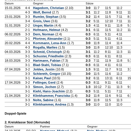
Datum
Gegner
Sätze
15.01.2026
4-4
Hagedorn, Christian
(2.10)
3:0
11:7
11:5
11:2
4-3
Wolf, Bernd
(2.7)
3:1
11:2
11:8
9:11
11
23.01.2026
3-3
Rumler, Stephan
(3.5)
3:2
11:4
11:5
7:11
8:
3-4
Grois, Uwe
(3.6)
3:2
5:11
12:10
7:11
11
31.01.2026
2-2
Unger, Martin
(4.4)
1:3
4:11
9:11
11:8
5:
2-1
Hofmann, Helmut
(4.2)
3:1
6:11
11:5
11:2
11
06.02.2026
3-3
Dern, Norman
(2.4)
0:3
6:11
5:11
4:11
3-1
Pfortner, Alexander
(2.1)
0:3
5:11
5:11
4:11
20.02.2026
4-4
Kornmann, Lena-Ann
(1.7)
3:0
11:8
11:4
11:4
4-3
Rogalla, Marlies
(1.5)
3:0
11:8
12:10
11:3
04.03.2026
3-3
Schmid, Christoph
(2.6)
3:1
11:2
8:11
11:3
11
3-1
Schuster, Friedhelm
(2.3)
0:3
6:11
6:11
8:11
18.03.2026
3-3
Hartmann, Fabian
(7.3)
2:3
7:11
11:9
11:8
5:
3-1
Blad-Stahl, Tobias
(7.1)
0:3
6:11
4:11
6:11
07.04.2026
3-2
Joldes, Justin
(10.8)
1:3
9:11
11:7
9:11
3:
3-3
Schlereth, Gregor
(10.15)
3:0
11:5
11:6
11:2
3-1
Kaiser, Paul
(10.5)
3:2
6:11
13:11
6:11
15
17.04.2026
3-2
Fellinger, Gerd
(2.4)
0:3
8:11
9:11
6:11
3-3
Simon, Jochen
(2.7)
1:3
10:12
7:11
11:3
9:
3-1
Kiehl, Hans-Joachim
(2.2)
0:3
5:11
5:11
7:11
21.04.2026
3-2
Klinkhammer, Franziska
(1.4)
3:2
11:8
11:6
9:11
6:
3-3
Nolte, Sabine
(1.6)
3:0
11:8
11:5
11:3
3-1
Klinkhammer, Andrea
(1.3)
3:0
11:0
11:0
11:0
Doppel-Spiele
2. Kreisklasse Süd (Vorrunde)
Datum
Partner
Gegner