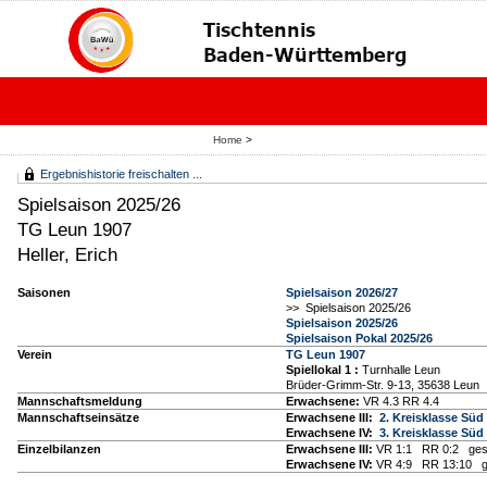
Home
>
Ergebnishistorie freischalten ...
Spielsaison 2025/26
TG Leun 1907
Heller, Erich
Saisonen
Spielsaison 2026/27
>> Spielsaison 2025/26
Spielsaison 2025/26
Spielsaison Pokal 2025/26
Verein
TG Leun 1907
Spiellokal 1
:
Turnhalle Leun
Brüder-Grimm-Str. 9-13, 35638 Leun
Mannschaftsmeldung
Erwachsene:
VR 4.3 RR 4.4
Mannschaftseinsätze
Erwachsene III:
2. Kreisklasse Süd
Erwachsene IV:
3. Kreisklasse Süd
Einzelbilanzen
Erwachsene III:
VR 1:1 RR 0:2 ges
Erwachsene IV:
VR 4:9 RR 13:10 g