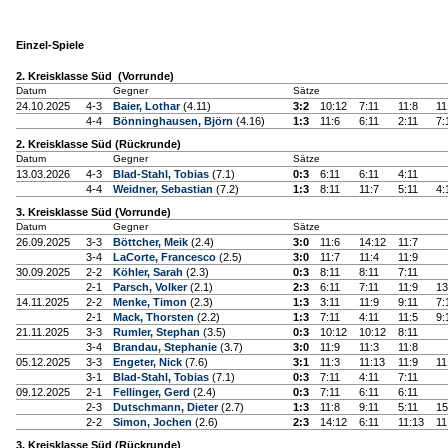
Einzel-Spiele
2. Kreisklasse Süd (Vorrunde)
Datum
Gegner
Sätze
24.10.2025
4-3
Baier, Lothar
(4.11)
3:2
10:12
7:11
11:8
11
4-4
Bönninghausen, Björn
(4.16)
1:3
11:6
6:11
2:11
7:
2. Kreisklasse Süd (Rückrunde)
Datum
Gegner
Sätze
13.03.2026
4-3
Blad-Stahl, Tobias
(7.1)
0:3
6:11
6:11
4:11
4-4
Weidner, Sebastian
(7.2)
1:3
8:11
11:7
5:11
4:
3. Kreisklasse Süd (Vorrunde)
Datum
Gegner
Sätze
26.09.2025
3-3
Böttcher, Meik
(2.4)
3:0
11:6
14:12
11:7
3-4
LaCorte, Francesco
(2.5)
3:0
11:7
11:4
11:9
30.09.2025
2-2
Köhler, Sarah
(2.3)
0:3
8:11
8:11
7:11
2-1
Parsch, Volker
(2.1)
2:3
6:11
7:11
11:9
13
14.11.2025
2-2
Menke, Timon
(2.3)
1:3
3:11
11:9
9:11
7:
2-1
Mack, Thorsten
(2.2)
1:3
7:11
4:11
11:5
9:
21.11.2025
3-3
Rumler, Stephan
(3.5)
0:3
10:12
10:12
8:11
3-4
Brandau, Stephanie
(3.7)
3:0
11:9
11:3
11:8
05.12.2025
3-3
Engeter, Nick
(7.6)
3:1
11:3
11:13
11:9
11
3-1
Blad-Stahl, Tobias
(7.1)
0:3
7:11
4:11
7:11
09.12.2025
2-1
Fellinger, Gerd
(2.4)
0:3
7:11
6:11
6:11
2-3
Dutschmann, Dieter
(2.7)
1:3
11:8
9:11
5:11
15
2-2
Simon, Jochen
(2.6)
2:3
14:12
6:11
11:13
11
3. Kreisklasse Süd (Rückrunde)