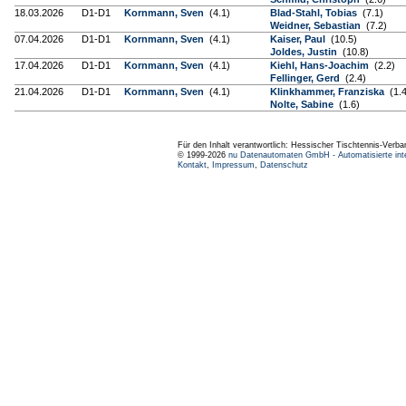
18.03.2026
D1-D1
Kornmann, Sven
(4.1)
Blad-Stahl, Tobias
(7.1)
Weidner, Sebastian
(7.2)
07.04.2026
D1-D1
Kornmann, Sven
(4.1)
Kaiser, Paul
(10.5)
Joldes, Justin
(10.8)
17.04.2026
D1-D1
Kornmann, Sven
(4.1)
Kiehl, Hans-Joachim
(2.2)
Fellinger, Gerd
(2.4)
21.04.2026
D1-D1
Kornmann, Sven
(4.1)
Klinkhammer, Franziska
(1.4
Nolte, Sabine
(1.6)
Für den Inhalt verantwortlich: Hessischer Tischtennis-Verba
© 1999-2026
nu Datenautomaten GmbH - Automatisierte int
Kontakt
,
Impressum
,
Datenschutz