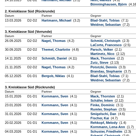
24.10.2025
D2-D2
Hartmann, Michael
(3.1)
Nein, Markus
(4.9)
Bönninghausen, Björn
(4.16
2. Kreisklasse Süd (Rückrunde)
Datum
Partner
Gegner
13.03.2026
D2-D2
Hartmann, Michael
(3.2)
Blad-Stahl, Tobias
(7.1)
Weidner, Sebastian
(7.2)
3. Kreisklasse Süd (Vorrunde)
Datum
Partner
Gegner
26.09.2025
D2-D2
Nagel, Thomas
(4.2)
Schmid, Christoph
(2.3)
LaCorte, Francesco
(2.5)
30.09.2025
D2-D2
Themel, Charlotte
(4.8)
Parsch, Volker
(2.1)
Martinetz, Nico
(2.12)
14.11.2025
D2-D2
Schmidt, Daniel
(4.11)
Mack, Thorsten
(2.2)
Zutz, Steve
(2.13)
21.11.2025
D2-D2
Nagel, Thomas
(4.2)
Pototzki, Dennis
(3.3)
Brandau, Stephanie
(3.7)
05.12.2025
D1-D1
Bergob, Niklas
(4.1)
Blad-Stahl, Tobias
(7.1)
Weidner, Sebastian
(7.2)
3. Kreisklasse Süd (Rückrunde)
Datum
Partner
Gegner
15.01.2026
D1-D1
Kornmann, Sven
(4.1)
Mack, Thorsten
(2.1)
Schäfer, Inken
(2.12)
23.01.2026
D1-D1
Kornmann, Sven
(4.1)
Finke, Dominic
(3.1)
Rumler, Stephan
(3.5)
31.01.2026
D2-D2
Kornmann, Sven
(4.1)
Smigelschi, Dan
(4.6)
Fischer, Kai
(4.7)
20.02.2026
D1-D1
Kornmann, Sven
(4.1)
Rehkopf, Melody
(1.4)
Kornmann, Lena-Ann
(1.7)
04.03.2026
D1-D1
Kornmann, Sven
(4.1)
Schuster, Friedhelm
(2.3)
Schmid, Christoph
(2.6)