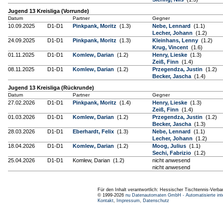
Jugend 13 Kreisliga (Vorrunde)
Datum
Partner
Gegner
10.09.2025
D1-D1
Pinkpank, Moritz
(1.3)
Nebe, Lennard
(1.1)
Lecher, Johann
(1.2)
24.09.2025
D1-D1
Pinkpank, Moritz
(1.3)
Kleinhans, Lenny
(1.2)
Krug, Vincent
(1.6)
01.11.2025
D1-D1
Komlew, Darian
(1.2)
Henry, Lieske
(1.3)
Zeiß, Finn
(1.4)
08.11.2025
D1-D1
Komlew, Darian
(1.2)
Przegendza, Justin
(1.2)
Becker, Jascha
(1.4)
Jugend 13 Kreisliga (Rückrunde)
Datum
Partner
Gegner
27.02.2026
D1-D1
Pinkpank, Moritz
(1.4)
Henry, Lieske
(1.3)
Zeiß, Finn
(1.4)
01.03.2026
D1-D1
Komlew, Darian
(1.2)
Przegendza, Justin
(1.2)
Becker, Jascha
(1.3)
28.03.2026
D1-D1
Eberhardt, Felix
(1.3)
Nebe, Lennard
(1.1)
Lecher, Johann
(1.2)
18.04.2026
D1-D1
Komlew, Darian
(1.2)
Moog, Julius
(1.1)
Sechi, Fabrizio
(1.2)
25.04.2026
D1-D1
Komlew, Darian (1.2)
nicht anwesend
nicht anwesend
Für den Inhalt verantwortlich: Hessischer Tischtennis-Verba
© 1999-2026
nu Datenautomaten GmbH - Automatisierte int
Kontakt
,
Impressum
,
Datenschutz