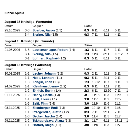
Einzel-Spiele
Jugend 15 Kreisliga (Vorrunde)
Datum
Gegner
Sätze
25.10.2025
3-3
Sperber, Aaron
(1.3)
0:3
6:11
6:11
5:11
3-4
Siering, Nils
(1.5)
0:3
7:11
8:11
4:11
Jugend 15 Kreisliga (Rückrunde)
Datum
Gegner
Sätze
21.03.2026
3-3
Lautenschlager, Robert
(1.4)
1:3
8:11
11:7
1:11
5
3-4
Siering, Nils
(1.5)
1:3
11:3
8:11
10:12
7
3-1
Löhnert, Raphaël
(1.2)
0:3
5:11
8:11
3:11
Jugend 13 Kreisliga (Vorrunde)
Datum
Gegner
Sätze
10.09.2025
1-2
Lecher, Johann
(1.2)
0:3
2:11
3:11
6:11
1-1
Nebe, Lennard
(1.1)
0:3
5:11
2:11
2:11
1-3
Zengin, Ilhan
(1.3)
1:3
10:12
11:7
9:11
1
24.09.2025
1-1
Kleinhans, Lenny
(1.2)
0:3
6:11
1:11
7:11
1-2
Ehrlich, Erwin
(1.4)
2:3
6:11
12:10
7:11
1
01.11.2025
1-2
Henry, Lieske
(1.3)
3:1
11:13
11:8
11:9
1
1-1
Zeiß, Louis
(1.1)
3:0
11:7
11:2
11:5
1-3
Zeiß, Finn
(1.4)
3:0
11:9
11:6
11:1
08.11.2025
1-2
Ellenberger, Emil
(1.3)
3:0
12:10
11:6
11:8
1-1
Przegendza, Justin
(1.2)
0:3
7:11
9:11
7:11
1-3
Becker, Jascha
(1.4)
3:0
11:4
11:5
11:7
29.11.2025
1-2
Tskhaurebava, Alana
(1.3)
3:1
11:7
6:11
13:11
1
1-1
Hoffart, Diego
(1.1)
3:0
11:8
11:8
11:7