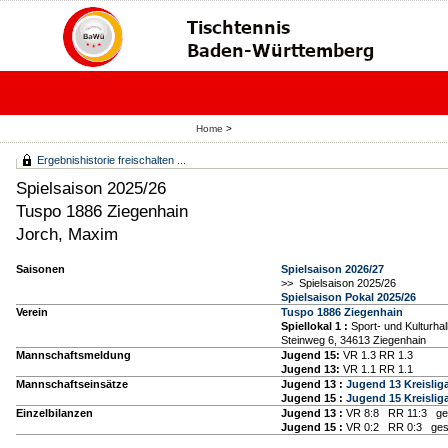
Home
>
Ergebnishistorie freischalten ...
Spielsaison 2025/26
Tuspo 1886 Ziegenhain
Jorch, Maxim
Saisonen
Spielsaison 2026/27
>> Spielsaison 2025/26
Spielsaison Pokal 2025/26
Verein
Tuspo 1886 Ziegenhain
Spiellokal 1
:
Sport- und Kulturhal
Steinweg 6, 34613 Ziegenhain
Mannschaftsmeldung
Jugend 15:
VR 1.3 RR 1.3
Jugend 13:
VR 1.1 RR 1.1
Mannschaftseinsätze
Jugend 13 :
Jugend 13 Kreislig
Jugend 15 :
Jugend 15 Kreislig
Einzelbilanzen
Jugend 13 :
VR 8:8 RR 11:3 ge
Jugend 15 :
VR 0:2 RR 0:3 ges