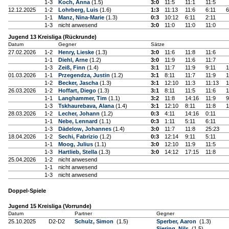
1-3
Koch, Anna
(1.5)
3:0
11:5
11:1
11:5
12.12.2025
1-2
Lohrberg, Luis
(1.6)
1:3
11:13
11:6
6:11
6
1-1
Manz, Nina-Marie
(1.3)
0:3
10:12
6:11
2:11
1-3
nicht anwesend
3:0
11:0
11:0
11:0
Jugend 13 Kreisliga (Rückrunde)
Datum
Gegner
Sätze
27.02.2026
1-2
Henry, Lieske
(1.3)
3:0
11:6
11:8
11:6
1-1
Diehl, Arne
(1.2)
3:0
11:9
11:6
11:7
1-3
Zeiß, Finn
(1.4)
3:1
11:7
11:9
9:11
1
01.03.2026
1-1
Przegendza, Justin
(1.2)
3:1
8:11
11:7
11:9
1
1-2
Becker, Jascha
(1.3)
3:1
12:10
11:3
11:13
1
26.03.2026
1-2
Hoffart, Diego
(1.3)
3:1
8:11
11:5
11:6
1
1-1
Langhammer, Tim
(1.1)
3:2
11:8
14:16
11:9
9
1-3
Tskhaurebava, Alana
(1.4)
3:1
12:10
8:11
11:8
1
28.03.2026
1-2
Lecher, Johann
(1.2)
0:3
4:11
14:16
0:11
1-1
Nebe, Lennard
(1.1)
0:3
1:11
5:11
6:11
1-3
Dädelow, Johannes
(1.4)
3:0
11:7
11:8
25:23
18.04.2026
1-2
Sechi, Fabrizio
(1.2)
0:3
12:14
9:11
5:11
1-1
Moog, Julius
(1.1)
3:0
12:10
11:9
11:5
1-3
Hartlieb, Stella
(1.3)
3:0
14:12
17:15
11:8
25.04.2026
1-2
nicht anwesend
1-1
nicht anwesend
1-3
nicht anwesend
Doppel-Spiele
Jugend 15 Kreisliga (Vorrunde)
Datum
Partner
Gegner
25.10.2025
D2-D2
Schulz, Simon
(1.5)
Sperber, Aaron
(1.3)
Siering, Nils
(1.5)