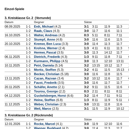
Einzel-Spiele
3. Kreisklasse Gr. 2 (Vorrunde)
Datum
Gegner
Sätze
08.09.2025
1-1
Erdt, Michael
(4.2)
3:1
3:11
11:9
11:3
1-2
Raab, Claus
(4.3)
3:0
11:7
11:6
11:1
16.10.2025
1-1
Walter, Andreas
(4.2)
0:3
5:11
8:11
7:11
1-2
Stumpf, Anne
(4.8)
3:0
11:6
11:6
11:5
20.10.2025
1-2
Kremer, Ben Luca
(3.3)
3:0
11:4
11:3
11:7
1-1
Krohne, Werner
(2.4)
1:3
4:11
6:11
11:3
1-3
Hermer, Pascal
(3.5)
3:0
11:3
14:12
11:7
06.11.2025
1-1
Dietrich, Frederik
(4.3)
1:3
9:11
11:8
7:11
1-2
Kurmann, Philipp
(4.5)
3:0
11:3
12:10
13:11
10.11.2025
1-2
Petri, Daniela
(5.14)
3:2
13:15
10:12
11:7
1-1
Moritz, Steffen
(5.3)
3:2
4:11
11:5
15:13
1-3
Becker, Christian
(5.18)
3:0
11:6
11:8
11:5
13.11.2025
1-1
Cazan, Razvan
(3.4)
3:2
10:12
11:6
11:7
1-2
Faust, Frederik
(3.5)
3:0
11:6
11:7
11:7
20.11.2025
1-1
Schäfer, Anette
(2.1)
3:2
9:11
11:5
11:6
1-2
Tourou, George
(2.2)
0:3
2:11
8:11
8:11
04.12.2025
1-1
Guckelsberger, Horst
(6.6)
3:2
11:4
7:11
9:11
1-2
Heine, Steffen
(6.8)
1:3
8:11
11:9
5:11
11.12.2025
1-1
Weber, Christian
(2.3)
3:0
13:11
11:8
11:6
1-2
Weil, Marco
(2.5)
3:1
11:5
11:9
10:12
3. Kreisklasse Gr. 2 (Rückrunde)
Datum
Gegner
Sätze
12.01.2026
1-1
Rocke, Marcel
(4.1)
3:0
11:9
12:10
11:6
1-2
Wagner, Burkhard
(4.2)
3:0
11:4
11:3
11:7