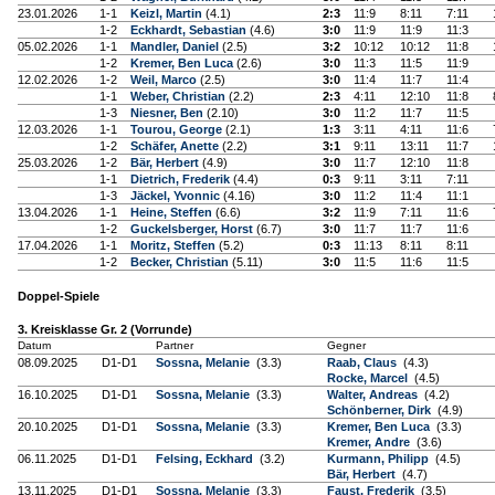
23.01.2026
1-1
Keizl, Martin
(4.1)
2:3
11:9
8:11
7:11
1-2
Eckhardt, Sebastian
(4.6)
3:0
11:9
11:9
11:3
05.02.2026
1-1
Mandler, Daniel
(2.5)
3:2
10:12
10:12
11:8
1-2
Kremer, Ben Luca
(2.6)
3:0
11:3
11:5
11:9
12.02.2026
1-2
Weil, Marco
(2.5)
3:0
11:4
11:7
11:4
1-1
Weber, Christian
(2.2)
2:3
4:11
12:10
11:8
1-3
Niesner, Ben
(2.10)
3:0
11:2
11:7
11:5
12.03.2026
1-1
Tourou, George
(2.1)
1:3
3:11
4:11
11:6
1-2
Schäfer, Anette
(2.2)
3:1
9:11
13:11
11:7
25.03.2026
1-2
Bär, Herbert
(4.9)
3:0
11:7
12:10
11:8
1-1
Dietrich, Frederik
(4.4)
0:3
9:11
3:11
7:11
1-3
Jäckel, Yvonnic
(4.16)
3:0
11:2
11:4
11:1
13.04.2026
1-1
Heine, Steffen
(6.6)
3:2
11:9
7:11
11:6
1-2
Guckelsberger, Horst
(6.7)
3:0
11:7
11:7
11:6
17.04.2026
1-1
Moritz, Steffen
(5.2)
0:3
11:13
8:11
8:11
1-2
Becker, Christian
(5.11)
3:0
11:5
11:6
11:5
Doppel-Spiele
3. Kreisklasse Gr. 2 (Vorrunde)
Datum
Partner
Gegner
08.09.2025
D1-D1
Sossna, Melanie
(3.3)
Raab, Claus
(4.3)
Rocke, Marcel
(4.5)
16.10.2025
D1-D1
Sossna, Melanie
(3.3)
Walter, Andreas
(4.2)
Schönberner, Dirk
(4.9)
20.10.2025
D1-D1
Sossna, Melanie
(3.3)
Kremer, Ben Luca
(3.3)
Kremer, Andre
(3.6)
06.11.2025
D1-D1
Felsing, Eckhard
(3.2)
Kurmann, Philipp
(4.5)
Bär, Herbert
(4.7)
13.11.2025
D1-D1
Sossna, Melanie
(3.3)
Faust, Frederik
(3.5)