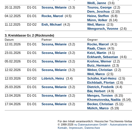
Weiß, Janne
(3.6)
20.11.2025
D1-D1
Sossna, Melanie
(3.3)
Tourou, George
(2.2)
Dern, Joschua
(2.10)
04.12.2025
D1-D1
Rocke, Marcel
(4.5)
Heine, Steffen
(6.8)
Münn, Volker
(6.14)
11.12.2025
D2-D2
Erdt, Michael
(4.2)
Weil, Marco
(2.5)
Wengorsch, Yvonne
(2.6)
3. Kreisklasse Gr. 2 (Rückrunde)
Datum
Partner
Gegner
12.01.2026
D1-D1
Sossna, Melanie
(3.2)
Rocke, Marcel
(4.1)
Raab, Claus
(4.5)
23.01.2026
D1-D1
Sossna, Melanie
(3.2)
Keizl, Martin
(4.1)
Eckhardt, Sebastian
(4.6)
05.02.2026
D1-D1
Sossna, Melanie
(3.2)
Krohne, Werner
(2.2)
Butz, Hermann
(2.3)
12.02.2026
D1-D1
Sossna, Melanie
(3.2)
Weber, Christian
(2.2)
Weil, Marco
(2.5)
12.03.2026
D2-D2
Löbrich, Heinz
(3.4)
Schäfer, Karl-Heinz
(2.5)
Eichbladt, Florian
(2.6)
25.03.2026
D1-D1
Sossna, Melanie
(3.2)
Dietrich, Frederik
(4.4)
Bär, Herbert
(4.9)
13.04.2026
D1-D1
Sossna, Melanie
(3.2)
Menges, Torsten
(6.15)
Khomutovska, Nadiia
(6.14)
17.04.2026
D1-D1
Sossna, Melanie
(3.2)
Becker, Christian
(5.11)
Mülich, Marco
(5.19)
Für den Inhalt verantwortlich: Hessischer Tischtennis-Verba
© 1999-2026
nu Datenautomaten GmbH - Automatisierte int
Kontakt
,
Impressum
,
Datenschutz