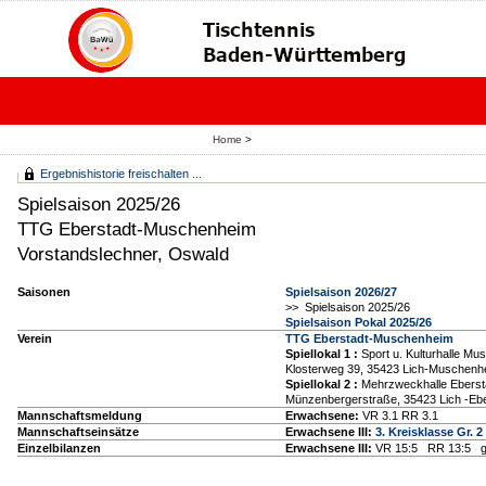
Home
>
Ergebnishistorie freischalten ...
Spielsaison 2025/26
TTG Eberstadt-Muschenheim
Vorstandslechner, Oswald
Saisonen
Spielsaison 2026/27
>> Spielsaison 2025/26
Spielsaison Pokal 2025/26
Verein
TTG Eberstadt-Muschenheim
Spiellokal 1
:
Sport u. Kulturhalle M
Klosterweg 39, 35423 Lich-Muschenh
Spiellokal 2
:
Mehrzweckhalle Eberst
Münzenbergerstraße, 35423 Lich -Ebe
Mannschaftsmeldung
Erwachsene:
VR 3.1 RR 3.1
Mannschaftseinsätze
Erwachsene III:
3. Kreisklasse Gr. 2
Einzelbilanzen
Erwachsene III:
VR 15:5 RR 13:5 g