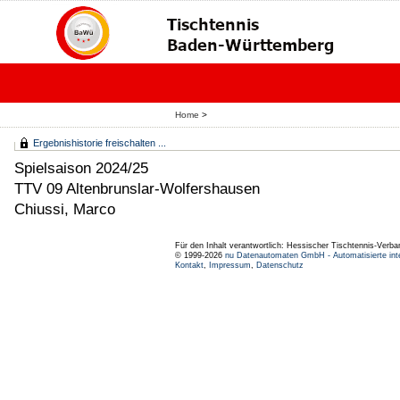
Home
>
Ergebnishistorie freischalten ...
Spielsaison 2024/25
TTV 09 Altenbrunslar-Wolfershausen
Chiussi, Marco
Für den Inhalt verantwortlich: Hessischer Tischtennis-Verba
© 1999-2026
nu Datenautomaten GmbH - Automatisierte int
Kontakt
,
Impressum
,
Datenschutz