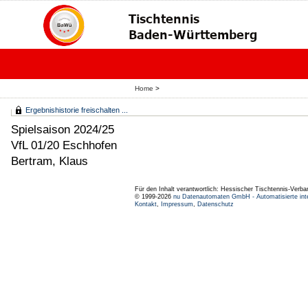
Home
>
Ergebnishistorie freischalten ...
Spielsaison 2024/25
VfL 01/20 Eschhofen
Bertram, Klaus
Für den Inhalt verantwortlich: Hessischer Tischtennis-Verba
© 1999-2026
nu Datenautomaten GmbH - Automatisierte int
Kontakt
,
Impressum
,
Datenschutz