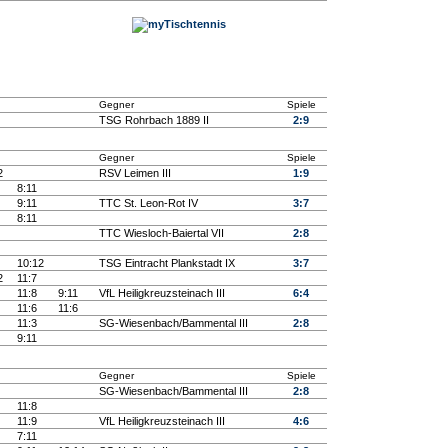
Gegner
Spiele
TSG Rohrbach 1889 II
2:9
Gegner
Spiele
2
RSV Leimen III
1:9
8:11
9:11
TTC St. Leon-Rot IV
3:7
8:11
TTC Wiesloch-Baiertal VII
2:8
10:12
TSG Eintracht Plankstadt IX
3:7
2
11:7
11:8
9:11
VfL Heiligkreuzsteinach III
6:4
11:6
11:6
11:3
SG-Wiesenbach/Bammental III
2:8
9:11
Gegner
Spiele
SG-Wiesenbach/Bammental III
2:8
11:8
11:9
VfL Heiligkreuzsteinach III
4:6
7:11