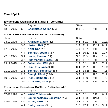
Einzel-Spiele
Erwachsene Kreisklasse B Staffel 1 (Vorrunde)
Datum
Gegner
Sätze
18.10.2025
6-5
Gschnitzer, Adrian
(3.3)
0:3
6:11
8:11
7:11
Erwachsene Kreisklasse D4 Staffel 1 (Vorrunde)
Datum
Gegner
Sätze
08.10.2025
3-4
Kraljevic, Zlatko
(3.6)
0:3
8:11
8:11
10:1
3-3
Linkert, Ralf
(3.5)
1:3
11:3
10:12
8:11
17.10.2025
4-3
Kohl, Ralf
(4.4)
1:3
11:7
4:11
7:11
4-4
Schmidt, Joshua
(6.4)
1:3
10:12
6:11
11:7
22.10.2025
3-4
Lucas, Florian
(7.4)
3:0
11:5
11:7
11:7
3-3
Pux, Manuel Lucas
(7.3)
0:3
11:13
6:11
7:11
13.11.2025
4-3
Geberzahn, Willi
(9.9)
1:3
5:11
11:6
7:11
4-4
Heid, Frederick
(9.10)
3:1
11:7
11:8
10:1
01.12.2025
2-1
Schmidt, Sebastian
(3.5)
2:3
13:15
11:9
7:11
2-2
Stangl, Alfred
(3.10)
3:2
7:11
11:8
7:11
19.12.2025
3-4
Richt, Bernhard
(4.9)
3:1
11:9
8:11
11:9
3-3
Arnaudov, Toma
(4.2)
1:3
11:6
7:11
9:11
Erwachsene Kreisklasse D4 Staffel 1 (Rückrunde)
Datum
Gegner
Sätze
07.01.2026
4-3
Wölki, Tobias
(3.4)
0:3
6:11
9:11
6:11
4-4
Lautenschläger, Sebastian
(4.3)
3:1
11:8
11:13
11:9
22.01.2026
4-3
Höfler, Sven
(3.12)
3:1
11:9
8:11
11:3
4-4
Pfahl, Lorenz
(3.15)
1:3
12:10
10:12
9:11