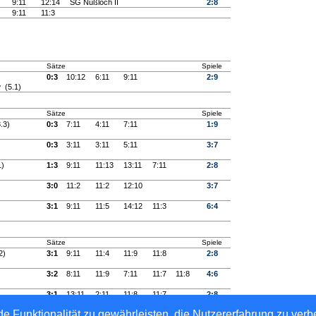
9:11
12:14
SG Nußloch II
2:8
9:11
11:3
Sätze
Spiele
0:3
10:12
6:11
9:11
2:9
v
(5.1)
Sätze
Spiele
.3)
0:3
7:11
4:11
7:11
1:9
0:3
3:11
3:11
5:11
3:7
1)
1:3
9:11
11:13
13:11
7:11
2:8
3:0
11:2
11:2
12:10
3:7
3:1
9:11
11:5
14:12
11:3
6:4
Sätze
Spiele
2)
3:1
9:11
11:4
11:9
11:8
2:8
3:2
8:11
11:9
7:11
11:7
11:8
4:6
3:1
13:11
2:11
11:8
11:7
2:8
.10)
e Funktionalität zu gewährleisten, die Nutzererfahrung zu ver