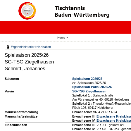
Home
>
Ergebnishistorie freischalten ...
Spielsaison 2025/26
SG-TSG Ziegelhausen
Schmitt, Johannes
Saisonen
Spielsaison 2026/27
>> Spielsaison 2025/26
Spielsaison Pokal 2025/26
Verein
SG-TSG Ziegelhausen
Spiellokal 1
:
Steinbachhalle
Am Fürstenweiher 40, 69118 Heidelberg
Spiellokal 2
:
Theodor-Heuß-Realschule
Plöck 105, 69117 Heidelberg
Mannschaftsmeldung
Erwachsene:
VR 4.21 RR 4.24
Mannschaftseinsätze
Erwachsene III:
Erwachsene Kreisklass
Erwachsene IV:
Erwachsene Kreisklass
Einzelbilanzen
Erwachsene III:
VR 0:1 gesamt 0:1
Erwachsene IV:
VR 4:8 RR 3:3 gesamt