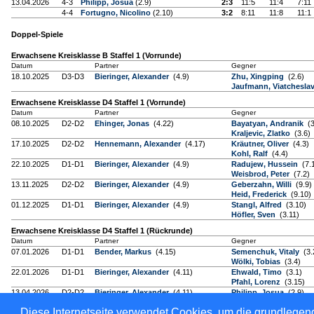
13.04.2026
4-3
Philipp, Josua
(2.9)
2:3
11:5
11:4
7:11
4-4
Fortugno, Nicolino
(2.10)
3:2
8:11
11:8
11:1
Doppel-Spiele
Erwachsene Kreisklasse B Staffel 1 (Vorrunde)
Datum
Partner
Gegner
18.10.2025
D3-D3
Bieringer, Alexander
(4.9)
Zhu, Xingping
(2.6)
Jaufmann, Viatchesla
Erwachsene Kreisklasse D4 Staffel 1 (Vorrunde)
Datum
Partner
Gegner
08.10.2025
D2-D2
Ehinger, Jonas
(4.22)
Bayatyan, Andranik
(3
Kraljevic, Zlatko
(3.6)
17.10.2025
D2-D2
Hennemann, Alexander
(4.17)
Kräutner, Oliver
(4.3)
Kohl, Ralf
(4.4)
22.10.2025
D1-D1
Bieringer, Alexander
(4.9)
Radujew, Hussein
(7.
Weisbrod, Peter
(7.2)
13.11.2025
D2-D2
Bieringer, Alexander
(4.9)
Geberzahn, Willi
(9.9)
Heid, Frederick
(9.10)
01.12.2025
D1-D1
Bieringer, Alexander
(4.9)
Stangl, Alfred
(3.10)
Höfler, Sven
(3.11)
Erwachsene Kreisklasse D4 Staffel 1 (Rückrunde)
Datum
Partner
Gegner
07.01.2026
D1-D1
Bender, Markus
(4.15)
Semenchuk, Vitaly
(3.
Wölki, Tobias
(3.4)
22.01.2026
D1-D1
Bieringer, Alexander
(4.11)
Ehwald, Timo
(3.1)
Pfahl, Lorenz
(3.15)
13.04.2026
D2-D2
Bieringer, Alexander
(4.11)
Philipp, Josua
(2.9)
Fortugno, Nicolino
(2
Diese Internetseite verwendet Cookies, um die grundlegend