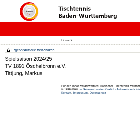
Home
>
Ergebnishistorie freischalten ...
Spielsaison 2024/25
TV 1891 Öschelbronn e.V.
Tittjung, Markus
Für den Inhalt verantwortlich: Badischer Tischtennis-Verband
© 1999-2026
nu Datenautomaten GmbH - Automatisierte int
Kontakt
,
Impressum
,
Datenschutz