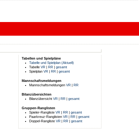
Tabellen und Spielpläne
Tabelle und Spielplan (Aktuell)
Tabelle
VR
|
RR
|
gesamt
Spielplan
VR
|
RR
|
gesamt
Mannschaftsmeldungen
Mannschaftsmeldungen
VR
|
RR
Bilanzübersichten
Bilanzübersicht
VR
|
RR
|
gesamt
Gruppen-Ranglisten
Spieler-Rangliste
VR
|
RR
|
gesamt
Paarkreuz-Ranglisten
VR
|
RR
|
gesamt
Doppel-Rangliste
VR
|
RR
|
gesamt