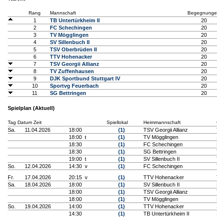
Rang
Mannschaft
Begegnunge
1
TB Untertürkheim II
20
2
FC Schechingen
20
3
TV Mögglingen
20
4
SV Sillenbuch II
20
5
TSV Oberbrüden II
20
6
TTV Hohenacker
20
7
TSV Georgii Allianz
20
8
TV Zuffenhausen
20
9
DJK Sportbund Stuttgart IV
20
10
Sportvg Feuerbach
20
11
SG Bettringen
20
Spielplan (Aktuell)
Tag Datum Zeit
Spiellokal
Heimmannschaft
Sa.
11.04.2026
18:00
(1)
TSV Georgii Allianz
18:00 t
(1)
TV Mögglingen
18:30
(1)
FC Schechingen
18:30
(1)
SG Bettringen
19:00 t
(1)
SV Sillenbuch II
So.
12.04.2026
14:30 v
(1)
FC Schechingen
Fr.
17.04.2026
20:15 v
(1)
TTV Hohenacker
Sa.
18.04.2026
18:00
(1)
SV Sillenbuch II
18:00
(1)
TSV Georgii Allianz
18:00
(1)
TV Mögglingen
So.
19.04.2026
14:00
(1)
TTV Hohenacker
14:30
(1)
TB Untertürkheim II