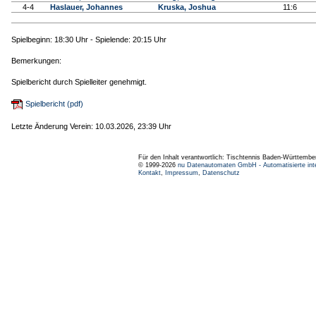
4-4
Haslauer, Johannes
Kruska, Joshua
11:6
Spielbeginn: 18:30 Uhr - Spielende: 20:15 Uhr
Bemerkungen:
Spielbericht durch Spielleiter genehmigt.
Spielbericht (pdf)
Letzte Änderung Verein: 10.03.2026, 23:39 Uhr
Für den Inhalt verantwortlich: Tischtennis Baden-Württembe
© 1999-2026
nu Datenautomaten GmbH - Automatisierte int
Kontakt
,
Impressum
,
Datenschutz