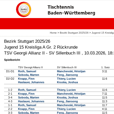
Home
>
Bezirk Stuttgart 2025/26
>
Jugend 15 Kreisli
Bezirk Stuttgart 2025/26
Jugend 15 Kreisliga A Gr. 2 Rückrunde
TSV Georgii Allianz II - SV Sillenbuch III , 10.03.2026, 18
Spielbericht
TSV Georgii Allianz II
SV Sillenbuch III
1. Satz
D1-D1
Roth, Samuel
Manchevski, Hristijan
3:11
Soboda, Marten
Feng, Jiansong
D2-D2
Knapp, Finn
Thiery, Lucien
11:6
Haslauer, Johannes
Kruska, Joshua
1-2
Roth, Samuel
Thiery, Lucien
11:6
2-1
Knapp, Finn
Manchevski, Hristijan
7:11
3-4
Soboda, Marten
Kruska, Joshua
11:5
4-3
Haslauer, Johannes
Feng, Jiansong
11:3
1-1
Roth, Samuel
Manchevski, Hristijan
11:7
2-2
Knapp, Finn
Thiery, Lucien
4:11
3-3
Soboda, Marten
Feng, Jiansong
11:5