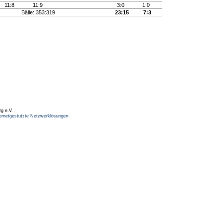
11:8
11:9
3:0
1:0
Bälle: 353:319
23:15
7:3
rg e.V.
ernetgestützte Netzwerklösungen