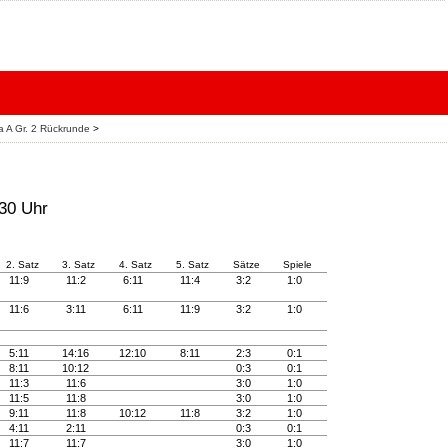
ga A Gr. 2 Rückrunde
>
:30 Uhr
2. Satz
3. Satz
4. Satz
5. Satz
Sätze
Spiele
11:9
11:2
6:11
11:4
3:2
1:0
11:6
3:11
6:11
11:9
3:2
1:0
5:11
14:16
12:10
8:11
2:3
0:1
8:11
10:12
0:3
0:1
11:3
11:6
3:0
1:0
11:5
11:8
3:0
1:0
9:11
11:8
10:12
11:8
3:2
1:0
4:11
2:11
0:3
0:1
11:7
11:7
3:0
1:0