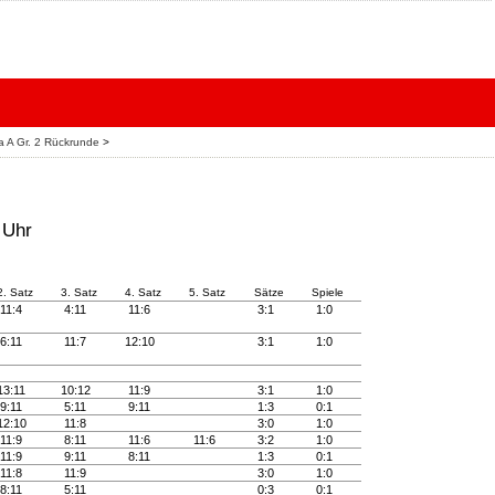
ga A Gr. 2 Rückrunde
>
 Uhr
2. Satz
3. Satz
4. Satz
5. Satz
Sätze
Spiele
11:4
4:11
11:6
3:1
1:0
6:11
11:7
12:10
3:1
1:0
13:11
10:12
11:9
3:1
1:0
9:11
5:11
9:11
1:3
0:1
12:10
11:8
3:0
1:0
11:9
8:11
11:6
11:6
3:2
1:0
11:9
9:11
8:11
1:3
0:1
11:8
11:9
3:0
1:0
8:11
5:11
0:3
0:1