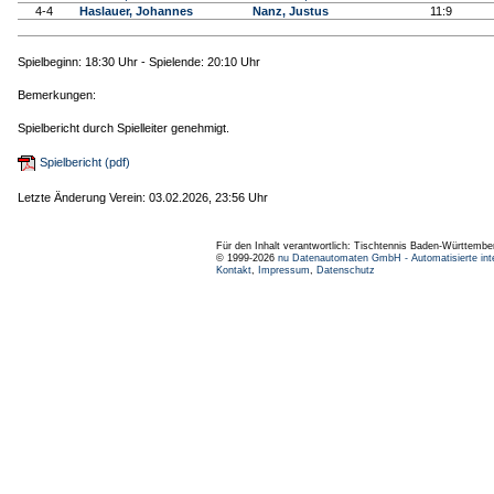
4-4
Haslauer, Johannes
Nanz, Justus
11:9
Spielbeginn: 18:30 Uhr - Spielende: 20:10 Uhr
Bemerkungen:
Spielbericht durch Spielleiter genehmigt.
Spielbericht (pdf)
Letzte Änderung Verein: 03.02.2026, 23:56 Uhr
Für den Inhalt verantwortlich: Tischtennis Baden-Württembe
© 1999-2026
nu Datenautomaten GmbH - Automatisierte int
Kontakt
,
Impressum
,
Datenschutz