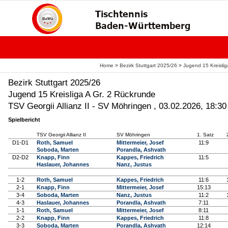
Home
>
Bezirk Stuttgart 2025/26
>
Jugend 15 Kreisli
Bezirk Stuttgart 2025/26
Jugend 15 Kreisliga A Gr. 2 Rückrunde
TSV Georgii Allianz II - SV Möhringen , 03.02.2026, 18:30
Spielbericht
TSV Georgii Allianz II
SV Möhringen
1. Satz
D1-D1
Roth, Samuel
Mittermeier, Josef
11:9
Soboda, Marten
Porandla, Ashvath
D2-D2
Knapp, Finn
Kappes, Friedrich
11:5
Haslauer, Johannes
Nanz, Justus
1-2
Roth, Samuel
Kappes, Friedrich
11:6
2-1
Knapp, Finn
Mittermeier, Josef
15:13
3-4
Soboda, Marten
Nanz, Justus
11:2
4-3
Haslauer, Johannes
Porandla, Ashvath
7:11
1-1
Roth, Samuel
Mittermeier, Josef
8:11
2-2
Knapp, Finn
Kappes, Friedrich
11:8
3-3
Soboda, Marten
Porandla, Ashvath
12:14