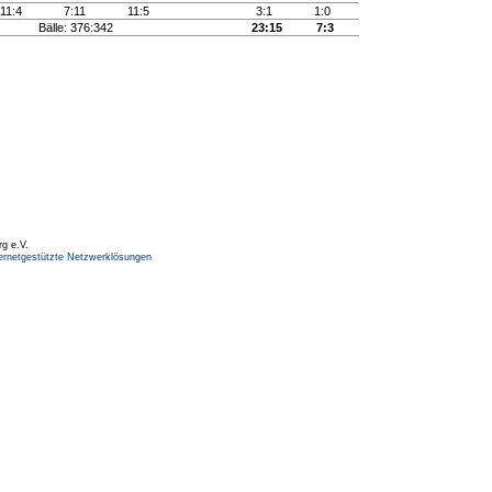
11:4
7:11
11:5
3:1
1:0
Bälle: 376:342
23:15
7:3
rg e.V.
ernetgestützte Netzwerklösungen