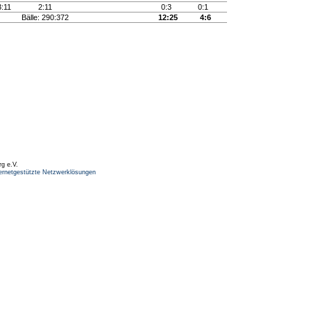
3:11
2:11
0:3
0:1
Bälle: 290:372
12:25
4:6
rg e.V.
ernetgestützte Netzwerklösungen