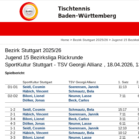
Home
>
Bezirk Stuttgart 2025/26
>
Jugend 15 Bezirks
Bezirk Stuttgart 2025/26
Jugend 15 Bezirksliga Rückrunde
SportKultur Stuttgart - TSV Georgii Allianz , 18.04.2026, 
Spielbericht
SportKultur Stuttgart
TSV Georgii Allianz
1. Satz
2
D1-D1
Seidl, Cosmin
Soerensen, Jannik
11:13
Häbich, Vincent
Schmautz, Bela
D2-D2
Biloni, Lionel
Neuner, Lasse
7:11
Dölker, Jonas
Beck, Carlos
1-2
Seidl, Cosmin
Schmautz, Bela
15:17
2-1
Häbich, Vincent
Soerensen, Jannik
7:11
3-4
Biloni, Lionel
Beck, Carlos
3:11
4-3
Dölker, Jonas
Neuner, Lasse
6:11
1-1
Seidl, Cosmin
Soerensen, Jannik
12:10
2-2
Häbich, Vincent
Schmautz, Bela
10:12
3-3
Biloni, Lionel
Neuner, Lasse
2:11