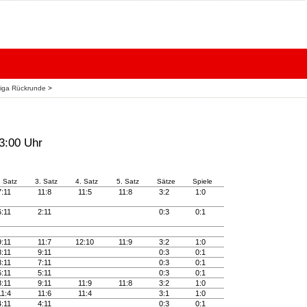
liga Rückrunde
>
13:00 Uhr
. Satz
3. Satz
4. Satz
5. Satz
Sätze
Spiele
7:11
11:8
11:5
11:8
3:2
1:0
6:11
2:11
0:3
0:1
9:11
11:7
12:10
11:9
3:2
1:0
8:11
9:11
0:3
0:1
3:11
7:11
0:3
0:1
6:11
5:11
0:3
0:1
8:11
9:11
11:9
11:8
3:2
1:0
11:4
11:6
11:4
3:1
1:0
4:11
4:11
0:3
0:1