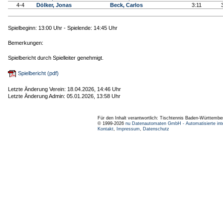
4-4
Dölker, Jonas
Beck, Carlos
3:11
Spielbeginn: 13:00 Uhr - Spielende: 14:45 Uhr
Bemerkungen:
Spielbericht durch Spielleiter genehmigt.
Spielbericht (pdf)
Letzte Änderung Verein: 18.04.2026, 14:46 Uhr
Letzte Änderung Admin: 05.01.2026, 13:58 Uhr
Für den Inhalt verantwortlich: Tischtennis Baden-Württembe
© 1999-2026
nu Datenautomaten GmbH - Automatisierte int
Kontakt
,
Impressum
,
Datenschutz