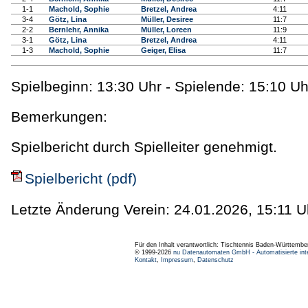
1-1
Machold, Sophie
Bretzel, Andrea
4:11
3-4
Götz, Lina
Müller, Desiree
11:7
2-2
Bernlehr, Annika
Müller, Loreen
11:9
3-1
Götz, Lina
Bretzel, Andrea
4:11
1-3
Machold, Sophie
Geiger, Elisa
11:7
Spielbeginn: 13:30 Uhr - Spielende: 15:10 Uh
Bemerkungen:
Spielbericht durch Spielleiter genehmigt.
Spielbericht (pdf)
Letzte Änderung Verein: 24.01.2026, 15:11 U
Für den Inhalt verantwortlich: Tischtennis Baden-Württembe
© 1999-2026
nu Datenautomaten GmbH - Automatisierte int
Kontakt
,
Impressum
,
Datenschutz