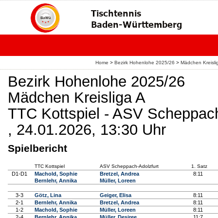
Home
>
Bezirk Hohenlohe 2025/26
>
Mädchen Kreisli
Bezirk Hohenlohe 2025/26
Mädchen Kreisliga A
TTC Kottspiel - ASV Scheppach
, 24.01.2026, 13:30 Uhr
Spielbericht
TTC Kottspiel
ASV Scheppach-Adolzfurt
1. Satz
D1-D1
Machold, Sophie
Bretzel, Andrea
8:11
Bernlehr, Annika
Müller, Loreen
3-3
Götz, Lina
Geiger, Elisa
8:11
2-1
Bernlehr, Annika
Bretzel, Andrea
8:11
1-2
Machold, Sophie
Müller, Loreen
8:11
2-4
Bernlehr, Annika
Müller, Desiree
11:7