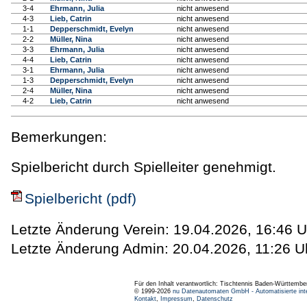
3-4
Ehrmann, Julia
nicht anwesend
4-3
Lieb, Catrin
nicht anwesend
1-1
Depperschmidt, Evelyn
nicht anwesend
2-2
Müller, Nina
nicht anwesend
3-3
Ehrmann, Julia
nicht anwesend
4-4
Lieb, Catrin
nicht anwesend
3-1
Ehrmann, Julia
nicht anwesend
1-3
Depperschmidt, Evelyn
nicht anwesend
2-4
Müller, Nina
nicht anwesend
4-2
Lieb, Catrin
nicht anwesend
Bemerkungen:
Spielbericht durch Spielleiter genehmigt.
Spielbericht (pdf)
Letzte Änderung Verein: 19.04.2026, 16:46 U
Letzte Änderung Admin: 20.04.2026, 11:26 U
Für den Inhalt verantwortlich: Tischtennis Baden-Württembe
© 1999-2026
nu Datenautomaten GmbH - Automatisierte int
Kontakt
,
Impressum
,
Datenschutz