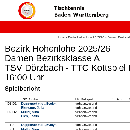
Home
>
Bezirk Hohenlohe 2025/26
>
Damen Bezirksk
Bezirk Hohenlohe 2025/26
Damen Bezirksklasse A
TSV Dörzbach - TTC Kottspiel I
16:00 Uhr
Spielbericht
TSV Dörzbach
TTC Kottspiel II
1. Satz
D1-D1
Depperschmidt, Evelyn
nicht anwesend
Ehrmann, Julia
nicht anwesend
D2-D2
Müller, Nina
nicht anwesend
Lieb, Catrin
nicht anwesend
1-2
Depperschmidt, Evelyn
nicht anwesend
2-1
Müller, Nina
nicht anwesend