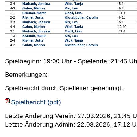
3-4
Marbach, Jessica
Wick, Tanja
5:11
4-3
Gahm, Marion
Kis, Lea
9:11
1-1
Bräuner, Maren
Gsell, Lisa
11:4
2-2
Riemer, Jutta
Klotzbücher, Carolin
9:11
3-3
Marbach, Jessica
Kis, Lea
5:11
4-4
Gahm, Marion
Wick, Tanja
12:10
3-1
Marbach, Jessica
Gsell, Lisa
11:6
1-3
Bräuner, Maren
Kis, Lea
2-4
Riemer, Jutta
Wick, Tanja
4-2
Gahm, Marion
Klotzbücher, Carolin
Spielbeginn: 19:00 Uhr - Spielende: 21:45 Uh
Bemerkungen:
Spielbericht durch Spielleiter genehmigt.
Spielbericht (pdf)
Letzte Änderung Verein: 27.03.2026, 21:45 U
Letzte Änderung Admin: 22.03.2026, 17:12 U