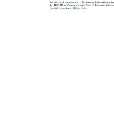
Für den Inhalt verantwortlich: Tischtennis Baden-Württembe
© 1999-2026
nu Datenautomaten GmbH - Automatisierte int
Kontakt
,
Impressum
,
Datenschutz