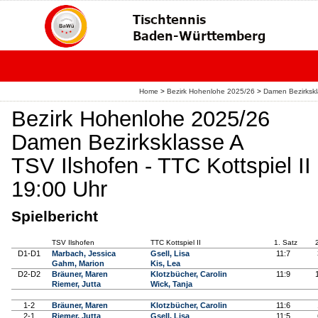
Home
>
Bezirk Hohenlohe 2025/26
>
Damen Bezirksk
Bezirk Hohenlohe 2025/26
Damen Bezirksklasse A
TSV Ilshofen - TTC Kottspiel II
19:00 Uhr
Spielbericht
TSV Ilshofen
TTC Kottspiel II
1. Satz
D1-D1
Marbach, Jessica
Gsell, Lisa
11:7
Gahm, Marion
Kis, Lea
D2-D2
Bräuner, Maren
Klotzbücher, Carolin
11:9
Riemer, Jutta
Wick, Tanja
1-2
Bräuner, Maren
Klotzbücher, Carolin
11:6
2-1
Riemer, Jutta
Gsell, Lisa
11:5