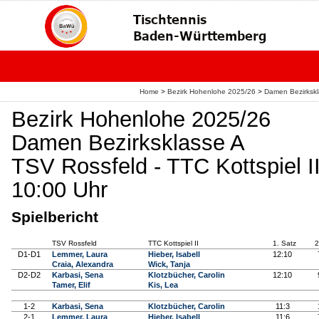
Home
>
Bezirk Hohenlohe 2025/26
>
Damen Bezirksk
Bezirk Hohenlohe 2025/26
Damen Bezirksklasse A
TSV Rossfeld - TTC Kottspiel II
10:00 Uhr
Spielbericht
TSV Rossfeld
TTC Kottspiel II
1. Satz
2
D1-D1
Lemmer, Laura
Hieber, Isabell
12:10
Craia, Alexandra
Wick, Tanja
D2-D2
Karbasi, Sena
Klotzbücher, Carolin
12:10
Tamer, Elif
Kis, Lea
1-2
Karbasi, Sena
Klotzbücher, Carolin
11:3
2-1
Lemmer, Laura
Hieber, Isabell
11:6