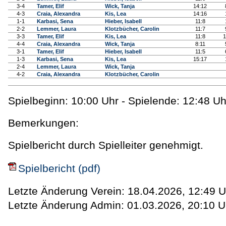
3-4
Tamer, Elif
Wick, Tanja
14:12
4-3
Craia, Alexandra
Kis, Lea
14:16
1-1
Karbasi, Sena
Hieber, Isabell
11:8
2-2
Lemmer, Laura
Klotzbücher, Carolin
11:7
3-3
Tamer, Elif
Kis, Lea
11:8
4-4
Craia, Alexandra
Wick, Tanja
8:11
3-1
Tamer, Elif
Hieber, Isabell
11:5
1-3
Karbasi, Sena
Kis, Lea
15:17
2-4
Lemmer, Laura
Wick, Tanja
4-2
Craia, Alexandra
Klotzbücher, Carolin
Spielbeginn: 10:00 Uhr - Spielende: 12:48 Uh
Bemerkungen:
Spielbericht durch Spielleiter genehmigt.
Spielbericht (pdf)
Letzte Änderung Verein: 18.04.2026, 12:49 U
Letzte Änderung Admin: 01.03.2026, 20:10 U