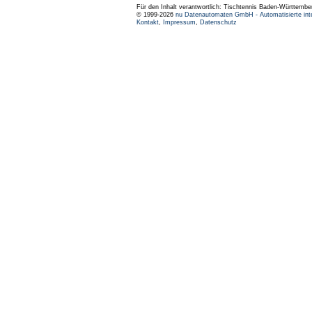
Für den Inhalt verantwortlich: Tischtennis Baden-Württembe
© 1999-2026
nu Datenautomaten GmbH - Automatisierte int
Kontakt
,
Impressum
,
Datenschutz