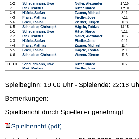
1-2
Scheuermann, Uwe
Noller, Alexander
17:15
2-1
Riek, Markus
Ritter, Marco
12:10
3-4
Häfele, Stefan
Zauner, Michael
8:11
4-3
Franz, Mathias
Fiedler, Josef
7:11
5-6
Gsell, Fabian
Werner, Jürgen
11:8
6-5
Schneider, Christoph
Hägele, Tobias
13:15
1-1
Scheuermann, Uwe
Ritter, Marco
3:11
2-2
Riek, Markus
Noller, Alexander
11:5
3-3
Häfele, Stefan
Fiedler, Josef
9:11
4-4
Franz, Mathias
Zauner, Michael
11:4
5-5
Gsell, Fabian
Hägele, Tobias
7:11
6-6
Schneider, Christoph
Werner, Jürgen
11:3
D1-D1
Scheuermann, Uwe
Ritter, Marco
11:7
Riek, Markus
Fiedler, Josef
Spielbeginn: 19:00 Uhr - Spielende: 22:18 Uh
Bemerkungen:
Spielbericht durch Spielleiter genehmigt.
Spielbericht (pdf)