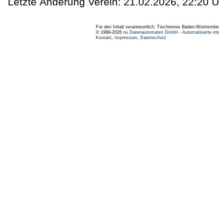
Letzte Änderung Verein: 21.02.2026, 22:20 U
Für den Inhalt verantwortlich: Tischtennis Baden-Württembe
© 1999-2026
nu Datenautomaten GmbH - Automatisierte int
Kontakt
,
Impressum
,
Datenschutz