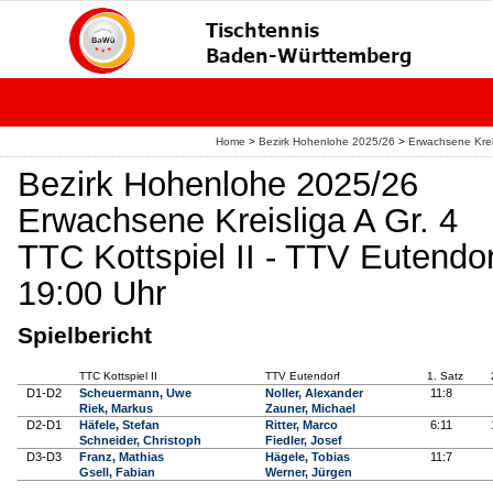
Home
>
Bezirk Hohenlohe 2025/26
>
Erwachsene Krei
Bezirk Hohenlohe 2025/26
Erwachsene Kreisliga A Gr. 4
TTC Kottspiel II - TTV Eutendor
19:00 Uhr
Spielbericht
TTC Kottspiel II
TTV Eutendorf
1. Satz
D1-D2
Scheuermann, Uwe
Noller, Alexander
11:8
Riek, Markus
Zauner, Michael
D2-D1
Häfele, Stefan
Ritter, Marco
6:11
Schneider, Christoph
Fiedler, Josef
D3-D3
Franz, Mathias
Hägele, Tobias
11:7
Gsell, Fabian
Werner, Jürgen