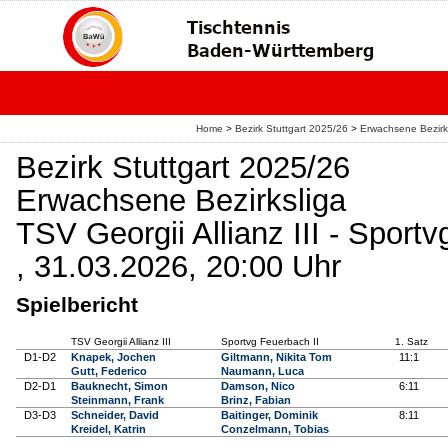
Home
>
Bezirk Stuttgart 2025/26
>
Erwachsene Bezirk
Bezirk Stuttgart 2025/26
Erwachsene Bezirksliga
TSV Georgii Allianz III - Sport
, 31.03.2026, 20:00 Uhr
Spielbericht
TSV Georgii Allianz III
Sportvg Feuerbach II
1. Satz
D1-D2
Knapek, Jochen
Giltmann, Nikita Tom
11:1
Gutt, Federico
Naumann, Luca
D2-D1
Bauknecht, Simon
Damson, Nico
6:11
Steinmann, Frank
Brinz, Fabian
D3-D3
Schneider, David
Baitinger, Dominik
8:11
Kreidel, Katrin
Conzelmann, Tobias