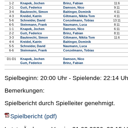
1-2
Knapek, Jochen
Brinz, Fabian
11:6
2-1
Gutt, Federico
Damson, Nico
9:11
3-4
Bauknecht, Simon
Baitinger, Dominik
4:11
4-3
Kreidel, Katrin
Giltmann, Nikita Tom
4:11
5-6
Schneider, David
Conzelmann, Tobias
13:11
6-5
Steinmann, Frank
Naumann, Luca
8:11
1-1
Knapek, Jochen
Damson, Nico
6:11
2-2
Gutt, Federico
Brinz, Fabian
8:11
3-3
Bauknecht, Simon
Giltmann, Nikita Tom
11:6
4-4
Kreidel, Katrin
Baitinger, Dominik
5-5
Schneider, David
Naumann, Luca
6-6
Steinmann, Frank
Conzelmann, Tobias
D1-D1
Knapek, Jochen
Damson, Nico
Gutt, Federico
Brinz, Fabian
Spielbeginn: 20:00 Uhr - Spielende: 22:14 Uh
Bemerkungen:
Spielbericht durch Spielleiter genehmigt.
Spielbericht (pdf)