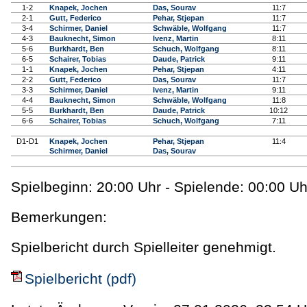
1-2
Knapek, Jochen
Das, Sourav
11:7
2-1
Gutt, Federico
Pehar, Stjepan
11:7
3-4
Schirmer, Daniel
Schwäble, Wolfgang
11:7
4-3
Bauknecht, Simon
Ivenz, Martin
8:11
5-6
Burkhardt, Ben
Schuch, Wolfgang
8:11
6-5
Schairer, Tobias
Daude, Patrick
9:11
1-1
Knapek, Jochen
Pehar, Stjepan
4:11
2-2
Gutt, Federico
Das, Sourav
11:7
3-3
Schirmer, Daniel
Ivenz, Martin
9:11
4-4
Bauknecht, Simon
Schwäble, Wolfgang
11:8
5-5
Burkhardt, Ben
Daude, Patrick
10:12
6-6
Schairer, Tobias
Schuch, Wolfgang
7:11
D1-D1
Knapek, Jochen
Pehar, Stjepan
11:4
Schirmer, Daniel
Das, Sourav
Spielbeginn: 20:00 Uhr - Spielende: 00:00 Uh
Bemerkungen:
Spielbericht durch Spielleiter genehmigt.
Spielbericht (pdf)