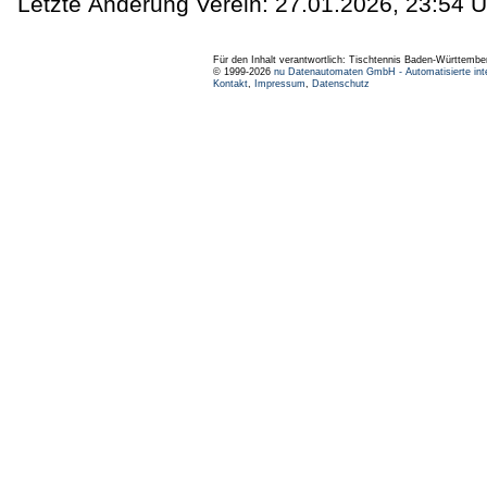
Letzte Änderung Verein: 27.01.2026, 23:54 U
Für den Inhalt verantwortlich: Tischtennis Baden-Württembe
© 1999-2026
nu Datenautomaten GmbH - Automatisierte int
Kontakt
,
Impressum
,
Datenschutz