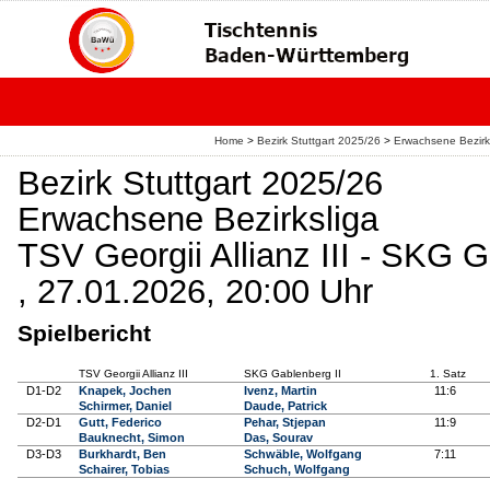
Home
>
Bezirk Stuttgart 2025/26
>
Erwachsene Bezirk
Bezirk Stuttgart 2025/26
Erwachsene Bezirksliga
TSV Georgii Allianz III - SKG G
, 27.01.2026, 20:00 Uhr
Spielbericht
TSV Georgii Allianz III
SKG Gablenberg II
1. Satz
D1-D2
Knapek, Jochen
Ivenz, Martin
11:6
Schirmer, Daniel
Daude, Patrick
D2-D1
Gutt, Federico
Pehar, Stjepan
11:9
Bauknecht, Simon
Das, Sourav
D3-D3
Burkhardt, Ben
Schwäble, Wolfgang
7:11
Schairer, Tobias
Schuch, Wolfgang