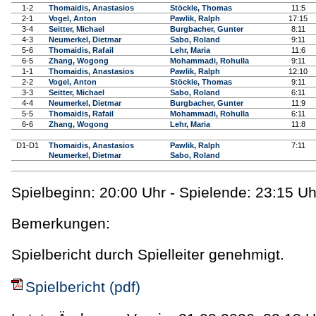
1-2
Thomaidis, Anastasios
Stöckle, Thomas
11:5
2-1
Vogel, Anton
Pawlik, Ralph
17:15
3-4
Seitter, Michael
Burgbacher, Gunter
8:11
4-3
Neumerkel, Dietmar
Sabo, Roland
9:11
5-6
Thomaidis, Rafail
Lehr, Maria
11:6
6-5
Zhang, Wogong
Mohammadi, Rohulla
9:11
1-1
Thomaidis, Anastasios
Pawlik, Ralph
12:10
2-2
Vogel, Anton
Stöckle, Thomas
9:11
3-3
Seitter, Michael
Sabo, Roland
6:11
4-4
Neumerkel, Dietmar
Burgbacher, Gunter
11:9
5-5
Thomaidis, Rafail
Mohammadi, Rohulla
6:11
6-6
Zhang, Wogong
Lehr, Maria
11:8
D1-D1
Thomaidis, Anastasios
Pawlik, Ralph
7:11
Neumerkel, Dietmar
Sabo, Roland
Spielbeginn: 20:00 Uhr - Spielende: 23:15 Uh
Bemerkungen:
Spielbericht durch Spielleiter genehmigt.
Spielbericht (pdf)