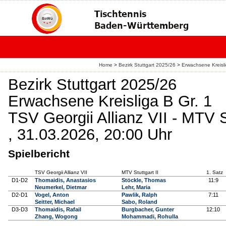
Home
>
Bezirk Stuttgart 2025/26
>
Erwachsene Kreisl
Bezirk Stuttgart 2025/26
Erwachsene Kreisliga B Gr. 1
TSV Georgii Allianz VII - MTV St
, 31.03.2026, 20:00 Uhr
Spielbericht
TSV Georgii Allianz VII
MTV Stuttgart II
1. Satz
D1-D2
Thomaidis, Anastasios
Stöckle, Thomas
11:9
Neumerkel, Dietmar
Lehr, Maria
D2-D1
Vogel, Anton
Pawlik, Ralph
7:11
Seitter, Michael
Sabo, Roland
D3-D3
Thomaidis, Rafail
Burgbacher, Gunter
12:10
Zhang, Wogong
Mohammadi, Rohulla