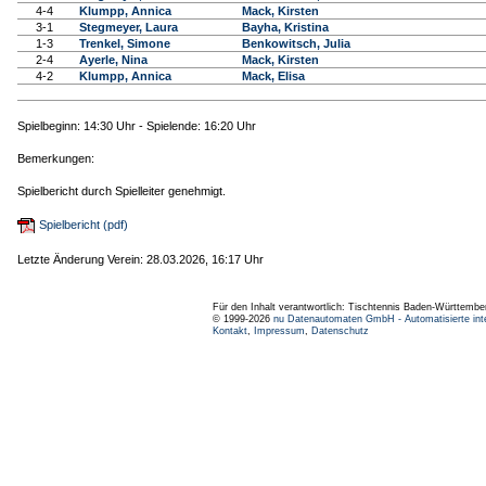
4-4
Klumpp, Annica
Mack, Kirsten
3-1
Stegmeyer, Laura
Bayha, Kristina
1-3
Trenkel, Simone
Benkowitsch, Julia
2-4
Ayerle, Nina
Mack, Kirsten
4-2
Klumpp, Annica
Mack, Elisa
Spielbeginn: 14:30 Uhr - Spielende: 16:20 Uhr
Bemerkungen:
Spielbericht durch Spielleiter genehmigt.
Spielbericht (pdf)
Letzte Änderung Verein: 28.03.2026, 16:17 Uhr
Für den Inhalt verantwortlich: Tischtennis Baden-Württembe
© 1999-2026
nu Datenautomaten GmbH - Automatisierte int
Kontakt
,
Impressum
,
Datenschutz