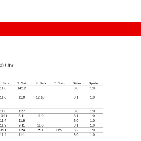
30 Uhr
2. Satz
3. Satz
4. Satz
5. Satz
Sätze
Spiele
11:6
14:12
3:0
1:0
11:6
11:9
12:10
3:1
1:0
11:6
11:7
3:0
1:0
13:11
5:11
11:9
3:1
1:0
11:4
11:9
3:0
1:0
11:9
9:11
11:0
3:1
1:0
3:11
11:4
7:11
11:5
3:2
1:0
11:4
11:1
3:0
1:0