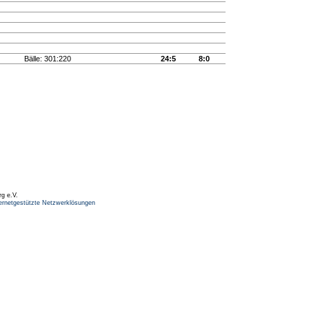
Bälle: 301:220
24:5
8:0
rg e.V.
ernetgestützte Netzwerklösungen