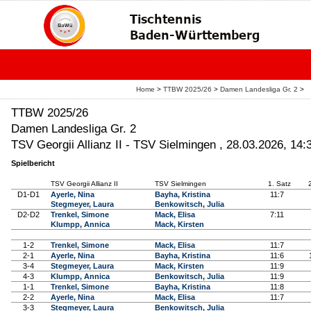
Home
>
TTBW 2025/26
>
Damen Landesliga Gr. 2
>
TTBW 2025/26
Damen Landesliga Gr. 2
TSV Georgii Allianz II - TSV Sielmingen , 28.03.2026, 14:
Spielbericht
TSV Georgii Allianz II
TSV Sielmingen
1. Satz
D1-D1
Ayerle, Nina
Bayha, Kristina
11:7
Stegmeyer, Laura
Benkowitsch, Julia
D2-D2
Trenkel, Simone
Mack, Elisa
7:11
Klumpp, Annica
Mack, Kirsten
1-2
Trenkel, Simone
Mack, Elisa
11:7
2-1
Ayerle, Nina
Bayha, Kristina
11:6
3-4
Stegmeyer, Laura
Mack, Kirsten
11:9
4-3
Klumpp, Annica
Benkowitsch, Julia
11:9
1-1
Trenkel, Simone
Bayha, Kristina
11:8
2-2
Ayerle, Nina
Mack, Elisa
11:7
3-3
Stegmeyer, Laura
Benkowitsch, Julia