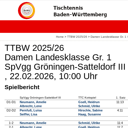
Home
>
TTBW 2025/26
>
Damen Landesklasse Gr. 1
TTBW 2025/26
Damen Landesklasse Gr. 1
SpVgg Gröningen-Satteldorf III 
, 22.02.2026, 10:00 Uhr
Spielbericht
SpVgg Gröningen-Satteldorf III
TTC Kottspiel
1. Satz
D1-D1
Neumann, Amelie
Gsell, Heidrun
11:13
Albrecht, Lene
Schmid, Ulrike
D2-D2
Pernfuß, Luisa
Hirschle, Sabine
4:11
Seiffer, Lisa
Haag, Susanne
1-2
Neumann, Amelie
Schmid, Ulrike
11:4
2-1
Albrecht, Lene
Gsell, Heidrun
11:7