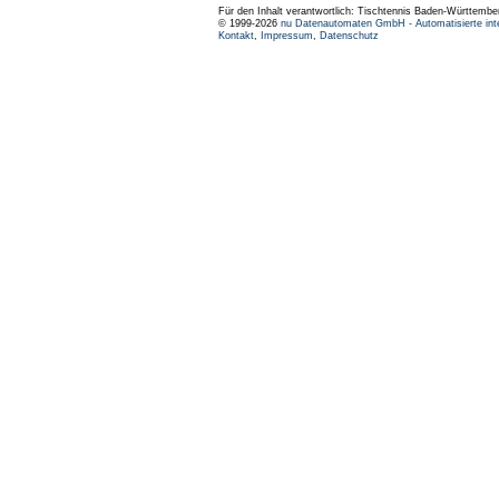
Für den Inhalt verantwortlich: Tischtennis Baden-Württembe
© 1999-2026
nu Datenautomaten GmbH - Automatisierte int
Kontakt
,
Impressum
,
Datenschutz