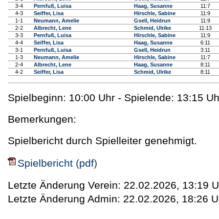
3-4
Pernfuß, Luisa
Haag, Susanne
11:7
4-3
Seiffer, Lisa
Hirschle, Sabine
11:9
1-1
Neumann, Amelie
Gsell, Heidrun
11:9
2-2
Albrecht, Lene
Schmid, Ulrike
11:13
3-3
Pernfuß, Luisa
Hirschle, Sabine
11:9
4-4
Seiffer, Lisa
Haag, Susanne
6:11
3-1
Pernfuß, Luisa
Gsell, Heidrun
3:11
1-3
Neumann, Amelie
Hirschle, Sabine
11:7
2-4
Albrecht, Lene
Haag, Susanne
8:11
4-2
Seiffer, Lisa
Schmid, Ulrike
8:11
Spielbeginn: 10:00 Uhr - Spielende: 13:15 Uh
Bemerkungen:
Spielbericht durch Spielleiter genehmigt.
Spielbericht (pdf)
Letzte Änderung Verein: 22.02.2026, 13:19 U
Letzte Änderung Admin: 22.02.2026, 18:26 U