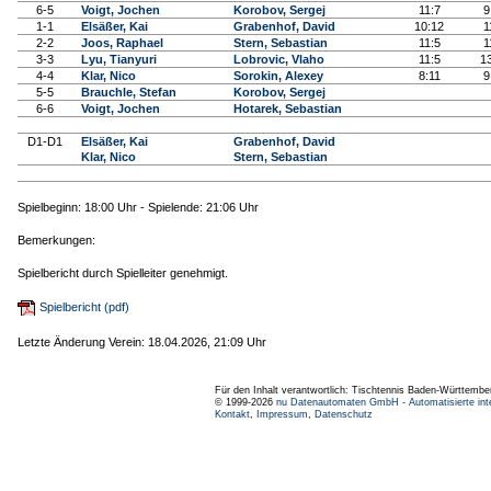
6-5
Voigt, Jochen
Korobov, Sergej
11:7
9
1-1
Elsäßer, Kai
Grabenhof, David
10:12
1
2-2
Joos, Raphael
Stern, Sebastian
11:5
1
3-3
Lyu, Tianyuri
Lobrovic, Vlaho
11:5
1
4-4
Klar, Nico
Sorokin, Alexey
8:11
9
5-5
Brauchle, Stefan
Korobov, Sergej
6-6
Voigt, Jochen
Hotarek, Sebastian
D1-D1
Elsäßer, Kai
Grabenhof, David
Klar, Nico
Stern, Sebastian
Spielbeginn: 18:00 Uhr - Spielende: 21:06 Uhr
Bemerkungen:
Spielbericht durch Spielleiter genehmigt.
Spielbericht (pdf)
Letzte Änderung Verein: 18.04.2026, 21:09 Uhr
Für den Inhalt verantwortlich: Tischtennis Baden-Württembe
© 1999-2026
nu Datenautomaten GmbH - Automatisierte int
Kontakt
,
Impressum
,
Datenschutz