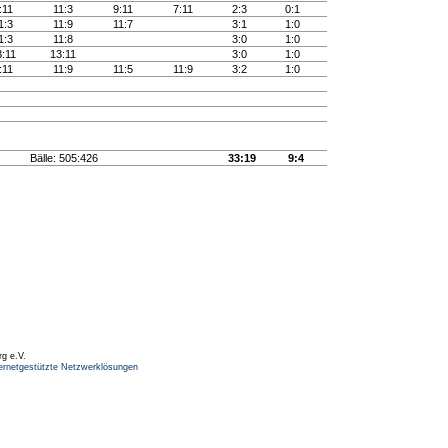
:11
11:3
9:11
7:11
2:3
0:1
1:3
11:9
11:7
3:1
1:0
1:3
11:8
3:0
1:0
3:11
13:11
3:0
1:0
:11
11:9
11:5
11:9
3:2
1:0
Bälle: 505:426
33:19
9:4
rg e.V.
ernetgestützte Netzwerklösungen