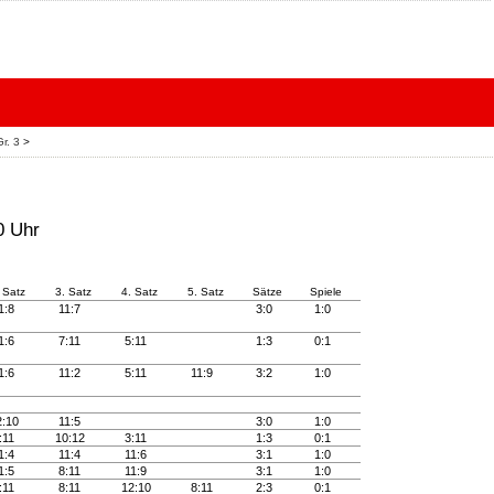
Gr. 3
>
0 Uhr
 Satz
3. Satz
4. Satz
5. Satz
Sätze
Spiele
1:8
11:7
3:0
1:0
1:6
7:11
5:11
1:3
0:1
1:6
11:2
5:11
11:9
3:2
1:0
2:10
11:5
3:0
1:0
:11
10:12
3:11
1:3
0:1
1:4
11:4
11:6
3:1
1:0
1:5
8:11
11:9
3:1
1:0
:11
8:11
12:10
8:11
2:3
0:1