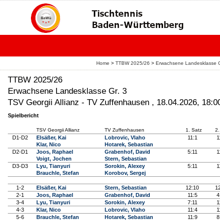
Home
>
TTBW 2025/26
>
Erwachsene Landesklasse 
TTBW 2025/26
Erwachsene Landesklasse Gr. 3
TSV Georgii Allianz - TV Zuffenhausen , 18.04.2026, 18:0
Spielbericht
TSV Georgii Allianz
TV Zuffenhausen
1. Satz
2.
D1-D2
Elsäßer, Kai
Lobrovic, Vlaho
11:1
1
Klar, Nico
Hotarek, Sebastian
D2-D1
Joos, Raphael
Grabenhof, David
5:11
1
Voigt, Jochen
Stern, Sebastian
D3-D3
Lyu, Tianyuri
Sorokin, Alexey
5:11
1
Brauchle, Stefan
Korobov, Sergej
1-2
Elsäßer, Kai
Stern, Sebastian
12:10
1
2-1
Joos, Raphael
Grabenhof, David
11:5
4
3-4
Lyu, Tianyuri
Sorokin, Alexey
7:11
1
4-3
Klar, Nico
Lobrovic, Vlaho
11:4
1
5-6
Brauchle, Stefan
Hotarek, Sebastian
11:9
8