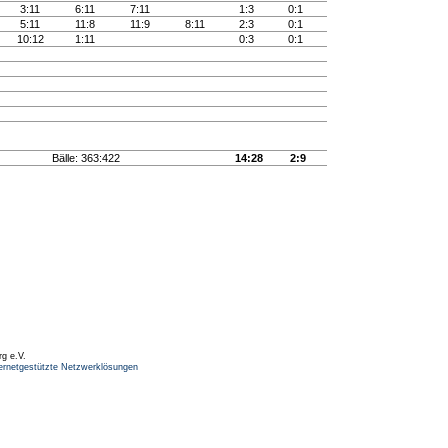
3:11
6:11
7:11
1:3
0:1
5:11
11:8
11:9
8:11
2:3
0:1
10:12
1:11
0:3
0:1
Bälle: 363:422
14:28
2:9
rg e.V.
ernetgestützte Netzwerklösungen