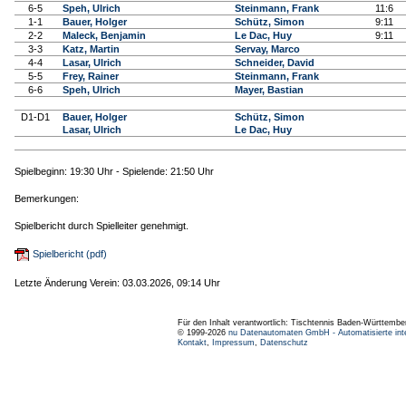
6-5
Speh, Ulrich
Steinmann, Frank
11:6
1-1
Bauer, Holger
Schütz, Simon
9:11
2-2
Maleck, Benjamin
Le Dac, Huy
9:11
3-3
Katz, Martin
Servay, Marco
4-4
Lasar, Ulrich
Schneider, David
5-5
Frey, Rainer
Steinmann, Frank
6-6
Speh, Ulrich
Mayer, Bastian
D1-D1
Bauer, Holger
Schütz, Simon
Lasar, Ulrich
Le Dac, Huy
Spielbeginn: 19:30 Uhr - Spielende: 21:50 Uhr
Bemerkungen:
Spielbericht durch Spielleiter genehmigt.
Spielbericht (pdf)
Letzte Änderung Verein: 03.03.2026, 09:14 Uhr
Für den Inhalt verantwortlich: Tischtennis Baden-Württembe
© 1999-2026
nu Datenautomaten GmbH - Automatisierte int
Kontakt
,
Impressum
,
Datenschutz