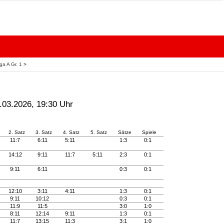
ga A Gr. 1
>
2.03.2026, 19:30 Uhr
2. Satz
3. Satz
4. Satz
5. Satz
Sätze
Spiele
11:7
6:11
5:11
1:3
0:1
14:12
9:11
11:7
5:11
2:3
0:1
9:11
6:11
0:3
0:1
12:10
3:11
4:11
1:3
0:1
9:11
10:12
0:3
0:1
11:9
11:5
3:0
1:0
8:11
12:14
9:11
1:3
0:1
11:7
13:15
11:3
3:1
1:0