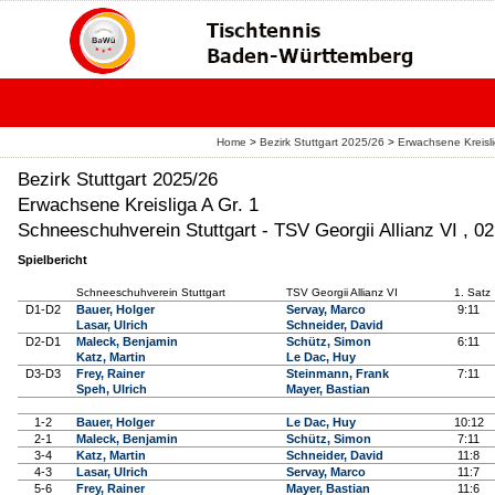
Home
>
Bezirk Stuttgart 2025/26
>
Erwachsene Kreisli
Bezirk Stuttgart 2025/26
Erwachsene Kreisliga A Gr. 1
Schneeschuhverein Stuttgart - TSV Georgii Allianz VI , 0
Spielbericht
Schneeschuhverein Stuttgart
TSV Georgii Allianz VI
1. Satz
D1-D2
Bauer, Holger
Servay, Marco
9:11
Lasar, Ulrich
Schneider, David
D2-D1
Maleck, Benjamin
Schütz, Simon
6:11
Katz, Martin
Le Dac, Huy
D3-D3
Frey, Rainer
Steinmann, Frank
7:11
Speh, Ulrich
Mayer, Bastian
1-2
Bauer, Holger
Le Dac, Huy
10:12
2-1
Maleck, Benjamin
Schütz, Simon
7:11
3-4
Katz, Martin
Schneider, David
11:8
4-3
Lasar, Ulrich
Servay, Marco
11:7
5-6
Frey, Rainer
Mayer, Bastian
11:6