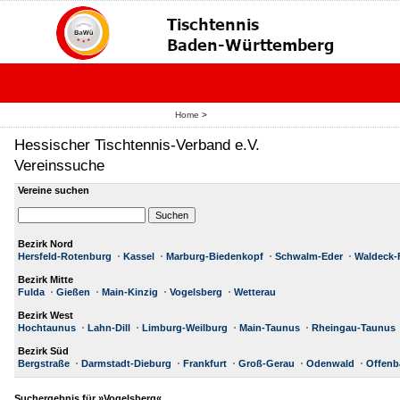
Home
>
Hessischer Tischtennis-Verband e.V.
Vereinssuche
Vereine suchen
Bezirk Nord
Hersfeld-Rotenburg
Kassel
Marburg-Biedenkopf
Schwalm-Eder
Waldeck-
Bezirk Mitte
Fulda
Gießen
Main-Kinzig
Vogelsberg
Wetterau
Bezirk West
Hochtaunus
Lahn-Dill
Limburg-Weilburg
Main-Taunus
Rheingau-Taunus
Bezirk Süd
Bergstraße
Darmstadt-Dieburg
Frankfurt
Groß-Gerau
Odenwald
Offenb
Suchergebnis für »Vogelsberg«