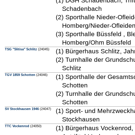
(1) DGH Schadenbach, Trif
Schadenbach
(2) Sporthalle Nieder-Oflei
Homberg/Nieder-Ofleide
(3) Sporthalle Büssfeld , B
Homberg/Ohm Büssfeld
TSG "Slitisa" Schlitz
(24045)
(1) Bürgerhaus Schlitz, Jah
(2) Turnhalle der Grundschu
Schlitz
TGV 1859 Schotten
(24046)
(1) Sporthalle der Gesamt
Schotten
(2) Turnhalle der Grundsch
Schotten
SV Stockhausen 1946
(24047)
(1) Sport- und Mehrzweckha
Stockhausen
TTC Vockenrod
(24050)
(1) Bürgerhaus Vockenrod, S