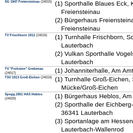
SG 1947 Freiensteinau
(24015)
(1) Sporthalle Blaues Eck,
Freiensteinau
(2) Bürgerhaus Freienstei
Freiensteinau
TV Frischborn 1912
(24016)
(1) Turnhalle Frischborn,
Lauterbach
(2) Vulkan Sporthalle Voge
Lauterbach
TV "Frohsinn" Grebenau
(1) Johanniterhalle, Am A
(24017)
TSV 1913 Groß-Eichen
(24019)
(1) Turnhalle Groß-Eichen, 
Mücke/Groß-Eichen
Spvgg.1951 HAS Heblos
(1) Bürgerhaus Heblos, Am
(24020)
(2) Sporthalle der Eichber
36341 Lauterbach
(3) Sportanlage am Hesse
Lauterbach-Wallenrod