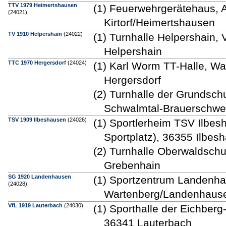
TTV 1979 Heimertshausen
(1) Feuerwehrgerätehaus, A
(24021)
Kirtorf/Heimertshausen
TV 1910 Helpershain
(24022)
(1) Turnhalle Helpershain, 
Helpershain
TTC 1970 Hergersdorf
(24024)
(1) Karl Worm TT-Halle, W
Hergersdorf
(2) Turnhalle der Grundsch
Schwalmtal-Brauerschw
TSV 1909 Ilbeshausen
(24026)
(1) Sportlerheim TSV Ilbe
Sportplatz), 36355 Ilbe
(2) Turnhalle Oberwaldschu
Grebenhain
SG 1920 Landenhausen
(1) Sportzentrum Landenh
(24028)
Wartenberg/Landenhaus
VfL 1919 Lauterbach
(24030)
(1) Sporthalle der Eichber
36341 Lauterbach