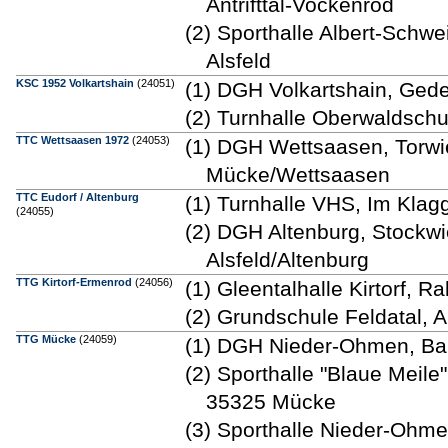
Antrifttal-Vockenrod
(2) Sporthalle Albert-Schwei
Alsfeld
KSC 1952 Volkartshain
(24051)
(1) DGH Volkartshain, Gede
(2) Turnhalle Oberwaldsch
TTC Wettsaasen 1972
(24053)
(1) DGH Wettsaasen, Torwi
Mücke/Wettsaasen
TTC Eudorf / Altenburg
(1) Turnhalle VHS, Im Klagg
(24055)
(2) DGH Altenburg, Stockw
Alsfeld/Altenburg
TTG Kirtorf-Ermenrod
(24056)
(1) Gleentalhalle Kirtorf, 
(2) Grundschule Feldatal, A
TTG Mücke
(24059)
(1) DGH Nieder-Ohmen, B
(2) Sporthalle "Blaue Meil
35325 Mücke
(3) Sporthalle Nieder-Ohmen