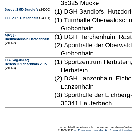
35325 Mücke
Spvgg. 1950 Sandlofs
(24060)
(1) DGH Sandlofs, Hutzdorfe
TTC 2009 Grebenhain
(24061)
(1) Turnhalle Oberwaldschu
Grebenhain
Spvgg.
(1) DGH Herchenhain, Rast
Hartmannshain/Herchenhain
(24062)
(2) Sporthalle der Oberwal
Grebenhain
TTG Vogelsberg
(1) Sportzentrum Herbstein
Herbstein/Lanzenhain 2015
(24063)
Herbstein
(2) DGH Lanzenhain, Eichel
Lanzenhain
(3) Sporthalle der Eichber
36341 Lauterbach
Für den Inhalt verantwortlich: Hessischer Tischtennis-Verba
© 1999-2026
nu Datenautomaten GmbH - Automatisierte int