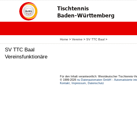
Home
>
Vereine
>
SV TTC Baal
>
SV TTC Baal
Vereinsfunktionäre
Für den Inhalt verantwortlich: Westdeutscher Tischtennis-V
© 1999-2026
nu Datenautomaten GmbH - Automatisierte int
Kontakt
,
Impressum
,
Datenschutz