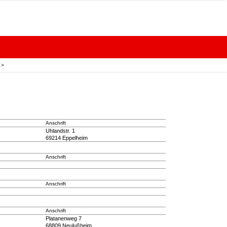
>
Anschrift
Uhlandstr. 1
69214 Eppelheim
Anschrift
Anschrift
Anschrift
Platanenweg 7
68809 Neulußheim