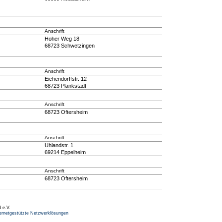
Anschrift
Hoher Weg 18
68723 Schwetzingen
Anschrift
Eichendorffstr. 12
68723 Plankstadt
Anschrift
68723 Oftersheim
Anschrift
Uhlandstr. 1
69214 Eppelheim
Anschrift
68723 Oftersheim
 e.V.
ernetgestützte Netzwerklösungen