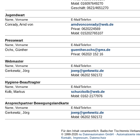
Mobil: 016097649270
Geschäft: 0621/4651270
Jugendwart
Name, Vorname
E-Mail/Telefon
Conrady, Arnd von
arndvonconrady@web.de
Privat: 0620224569
Mobil: 015202765107
Pressewart
Name, Vorname
E-Mail/Telefon
Ochs, Günther
guenther.ochs@gmx.de
Privat: 06202/ 152 16
Webmaster
Name, Vorname
E-Mail/Telefon
Gerkewitz, Jörg
joerg@gerkewitz.de
Mobil: 06202 592172
Hygiene-Beauftragter
Name, Vorname
E-Mail/Telefon
Kolb, Markus
schurzkolb@web.de
Mobil: 0162-2177976
Ansprechpartner Bewegungslandkarte
Name, Vorname
E-Mail/Telefon
Gerkewitz, Jörg
joerg@gerkewitz.de
Mobil: 06202 592172
Für den Inhalt verantwortlich: Badischer Tischtennis-Verband
© 1999-2026
nu Datenautomaten GmbH - Automatisierte int
Kontakt
,
Impressum
,
Datenschutz