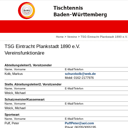
Home
>
Vereine
>
TSG Eintracht Plankstadt 1890 e.V.
TSG Eintracht Plankstadt 1890 e.V.
Vereinsfunktionäre
Abteilungsleiter/1. Vorsitzender
Name, Vorname
E-Mail/Telefon
Kolb, Markus
schurzkolb@web.de
Mobil: 0162-2177976
Stellv. Abteilungsleiter/2. Vorsitzender
Name, Vorname
E-Mail/Telefon
Weick, Michael
Schatzmeister/Kassenwart
Name, Vorname
E-Mail/Telefon
Weick, Michael
Sportwart
Name, Vorname
E-Mail/Telefon
Puff, Peter
PuffPeter@aol.com
Privat: 06205/3055195