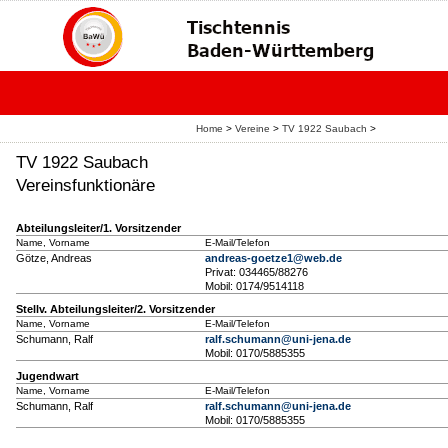
Home
>
Vereine
>
TV 1922 Saubach
>
TV 1922 Saubach
Vereinsfunktionäre
Abteilungsleiter/1. Vorsitzender
Name, Vorname
E-Mail/Telefon
Götze, Andreas
andreas-goetze1@web.de
Privat: 034465/88276
Mobil: 0174/9514118
Stellv. Abteilungsleiter/2. Vorsitzender
Name, Vorname
E-Mail/Telefon
Schumann, Ralf
ralf.schumann@uni-jena.de
Mobil: 0170/5885355
Jugendwart
Name, Vorname
E-Mail/Telefon
Schumann, Ralf
ralf.schumann@uni-jena.de
Mobil: 0170/5885355