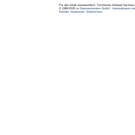
Für den Inhalt verantwortlich: Tischtennis-Verband Sachsen-
© 1999-2026
nu Datenautomaten GmbH - Automatisierte int
Kontakt
,
Impressum
,
Datenschutz