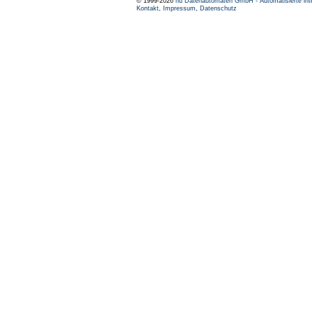
© 1999-2026
nu Datenautomaten GmbH - Automatisierte int
Kontakt
,
Impressum
,
Datenschutz